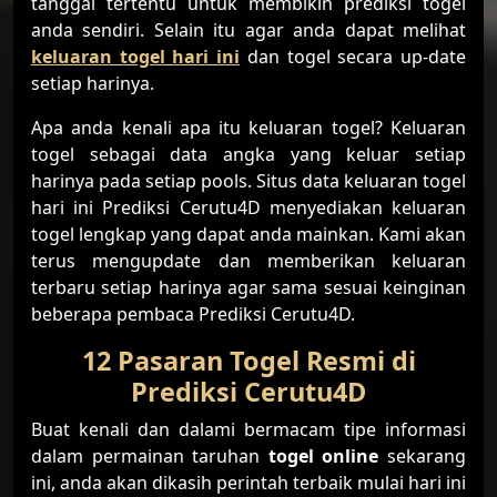
tanggal tertentu untuk membikin prediksi togel
anda sendiri. Selain itu agar anda dapat melihat
keluaran togel hari ini
dan togel secara up-date
setiap harinya.
Apa anda kenali apa itu keluaran togel? Keluaran
togel sebagai data angka yang keluar setiap
harinya pada setiap pools. Situs data keluaran togel
hari ini Prediksi Cerutu4D menyediakan keluaran
togel lengkap yang dapat anda mainkan. Kami akan
terus mengupdate dan memberikan keluaran
terbaru setiap harinya agar sama sesuai keinginan
beberapa pembaca Prediksi Cerutu4D.
12 Pasaran Togel Resmi di
Prediksi Cerutu4D
Buat kenali dan dalami bermacam tipe informasi
dalam permainan taruhan
togel online
sekarang
ini, anda akan dikasih perintah terbaik mulai hari ini