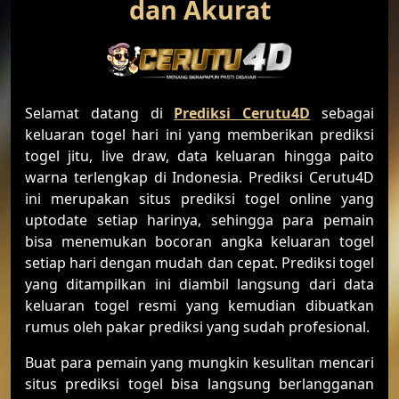
dan Akurat
Selamat datang di
Prediksi Cerutu4D
sebagai
keluaran togel hari ini yang memberikan prediksi
togel jitu, live draw, data keluaran hingga paito
warna terlengkap di Indonesia. Prediksi Cerutu4D
ini merupakan situs prediksi togel online yang
uptodate setiap harinya, sehingga para pemain
bisa menemukan bocoran angka keluaran togel
setiap hari dengan mudah dan cepat. Prediksi togel
yang ditampilkan ini diambil langsung dari data
keluaran togel resmi yang kemudian dibuatkan
rumus oleh pakar prediksi yang sudah profesional.
Buat para pemain yang mungkin kesulitan mencari
situs prediksi togel bisa langsung berlangganan