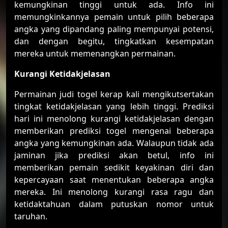
kemungkinan tinggi untuk ada. Info ini
memungkinkannya pemain untuk pilih beberapa
angka yang dipandang paling mempunyai potensi,
dan dengan begitu, tingkatkan kesempatan
mereka untuk memenangkan permainan.
Kurangi Ketidakjelasan
Permainan judi togel kerap kali mengikutsertakan
tingkat ketidakjelasan yang lebih tinggi. Prediksi
hari ini menolong kurangi ketidakjelasan dengan
memberikan prediksi togel mengenai beberapa
angka yang kemungkinan ada. Walaupun tidak ada
jaminan jika prediksi akan betul, info ini
memberikan pemain sedikit keyakinan diri dan
kepercayaan saat menentukan beberapa angka
mereka. Ini menolong kurangi rasa ragu dan
ketidaktahuan dalam putuskan nomor untuk
taruhan.