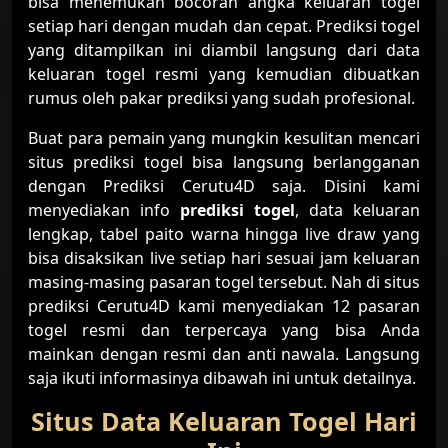
bisa menemukan bocoran angka keluaran togel
setiap hari dengan mudah dan cepat. Prediksi togel
yang ditampilkan ini diambil langsung dari data
keluaran togel resmi yang kemudian dibuatkan
rumus oleh pakar prediksi yang sudah profesional.
Buat para pemain yang mungkin kesulitan mencari
situs prediksi togel bisa langsung berlangganan
dengan Prediksi Cerutu4D saja. Disini kami
menyediakan info
prediksi togel
, data keluaran
lengkap, tabel paito warna hingga live draw yang
bisa disaksikan live setiap hari sesuai jam keluaran
masing-masing pasaran togel tersebut. Nah di situs
prediksi Cerutu4D kami menyediakan 12 pasaran
togel resmi dan terpercaya yang bisa Anda
mainkan dengan resmi dan anti nawala. Langsung
saja ikuti informasinya dibawah ini untuk detailnya.
Situs Data Keluaran Togel Hari