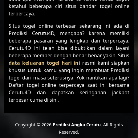
ketahui beberapa ciri situs bandar togel online
terpercaya.
Situs togel online terbesar sekarang ini ada di
Prediksi Cerutu4D, mengapa? karena memiliki
beberapa pasaran yang lengkap dan terpercaya.
Cerutu4D ini telah bisa dibuktikan dalam layani
beberapa member dengan benar-benar yakin. Situs
data keluaran togel hari ini
resmi kami siapkan
khusus untuk kamu yang ingin membuat Prediksi
togel dari masa seterusnya. Yok nantikan apa lagi?
Daftar togel online terpercaya saat ini bersama
Cerutu4D dan dapatkan keringanan jackpot
terbesar cuma di sini.
Copyright © 2026
Prediksi Angka Cerutu
, All Rights
Reserved.