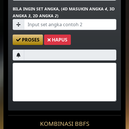
BILA INGIN SET ANGKA, (4D MASUKIN ANGKA
4
, 3D
ANGKA
3
, 2D ANGKA
2
)
PROSES
HAPUS
KOMBINASI BBFS