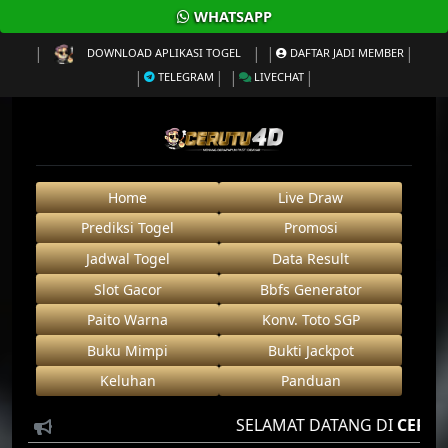
WHATSAPP
DOWNLOAD APLIKASI TOGEL
DAFTAR JADI MEMBER
TELEGRAM
LIVECHAT
Home
Live Draw
Prediksi Togel
Promosi
Jadwal Togel
Data Result
Slot Gacor
Bbfs Generator
Paito Warna
Konv. Toto SGP
Buku Mimpi
Bukti Jackpot
Keluhan
Panduan
SELAMAT DATANG DI
CERUTU