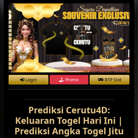
Login
Promo
RTP Slot
Prediksi Cerutu4D:
Keluaran Togel Hari Ini |
Prediksi Angka Togel Jitu