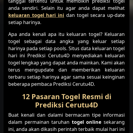
tanggal tertentu untuk membikin prediksi togel
anda sendiri. Selain itu agar anda dapat melihat
keluaran togel hari ini
dan togel secara up-date
setiap harinya.
Apa anda kenali apa itu keluaran togel? Keluaran
togel sebagai data angka yang keluar setiap
harinya pada setiap pools. Situs data keluaran togel
hari ini Prediksi Cerutu4D menyediakan keluaran
togel lengkap yang dapat anda mainkan. Kami akan
terus mengupdate dan memberikan keluaran
terbaru setiap harinya agar sama sesuai keinginan
beberapa pembaca Prediksi Cerutu4D.
12 Pasaran Togel Resmi di
Prediksi Cerutu4D
Buat kenali dan dalami bermacam tipe informasi
dalam permainan taruhan
togel online
sekarang
ini, anda akan dikasih perintah terbaik mulai hari ini