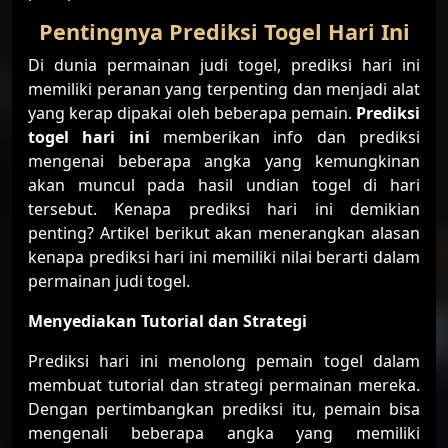
Pentingnya Prediksi Togel Hari Ini
Di dunia permainan judi togel, prediksi hari ini
memiliki peranan yang terpenting dan menjadi alat
yang kerap dipakai oleh beberapa pemain.
Prediksi
togel hari ini
memberikan info dan prediksi
mengenai beberapa angka yang kemungkinan
akan muncul pada hasil undian togel di hari
tersebut. Kenapa prediksi hari ini demikian
penting? Artikel berikut akan menerangkan alasan
kenapa prediksi hari ini memiliki nilai berarti dalam
permainan judi togel.
Menyediakan Tutorial dan Strategi
Prediksi hari ini menolong pemain togel dalam
membuat tutorial dan strategi permainan mereka.
Dengan pertimbangkan prediksi itu, pemain bisa
mengenali beberapa angka yang memiliki