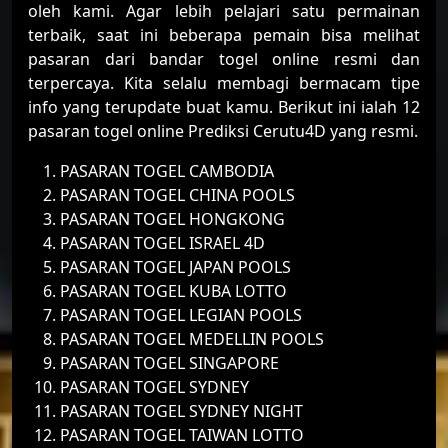
oleh kami. Agar lebih pelajari satu permainan
terbaik, saat ini beberapa pemain bisa melihat
pasaran dari bandar togel online resmi dan
terpercaya. Kita selalu membagi bermacam tipe
info yang terupdate buat kamu. Berikut ini ialah 12
pasaran togel online Prediksi Cerutu4D yang resmi.
PASARAN TOGEL CAMBODIA
PASARAN TOGEL CHINA POOLS
PASARAN TOGEL HONGKONG
PASARAN TOGEL ISRAEL 4D
PASARAN TOGEL JAPAN POOLS
PASARAN TOGEL KUBA LOTTO
PASARAN TOGEL LEGIAN POOLS
PASARAN TOGEL MEDELLIN POOLS
PASARAN TOGEL SINGAPORE
PASARAN TOGEL SYDNEY
PASARAN TOGEL SYDNEY NIGHT
PASARAN TOGEL TAIWAN LOTTO