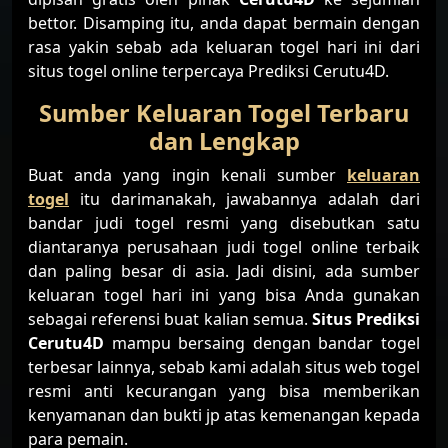
bettor. Disamping itu, anda dapat bermain dengan
rasa yakin sebab ada keluaran togel hari ini dari
situs togel online terpercaya Prediksi Cerutu4D.
Sumber Keluaran Togel Terbaru
dan Lengkap
Buat anda yang ingin kenali sumber
keluaran
togel
itu darimanakah, jawabannya adalah dari
bandar judi togel resmi yang disebutkan satu
diantaranya perusahaan judi togel online terbaik
dan paling besar di asia. Jadi disini, ada sumber
keluaran togel hari ini yang bisa Anda gunakan
sebagai referensi buat kalian semua.
Situs Prediksi
Cerutu4D
mampu bersaing dengan bandar togel
terbesar lainnya, sebab kami adalah situs web togel
resmi anti kecurangan yang bisa memberikan
kenyamanan dan bukti jp atas kemenangan kepada
para pemain.