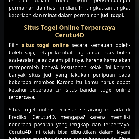
terturut dalam meng ikuti perkembangan
permainan dan hasil undian. Ini tingkatkan tingkat
keceriaan dan minat dalam permainan judi togel.
Situs Togel Online Terpercaya
Cerutu4D
Pilih
situs togel online
secara kemauan boleh-
boleh saja, tetapi kembali lagi anda tidak boleh
asal-asalan jelas dalam pilihnya, karena kamu akan
memperoleh banyak kesusahan kelak. Ini karena
banyak situs judi yang lakukan penipuan pada
beberapa member. Karena itu kamu harus dapat
ketahui beberapa ciri situs bandar togel online
terpercaya.
Situs togel online terbesar sekarang ini ada di
Prediksi Cerutu4D, mengapa? karena memiliki
beberapa pasaran yang lengkap dan terpercaya.
Cerutu4D ini telah bisa dibuktikan dalam layani