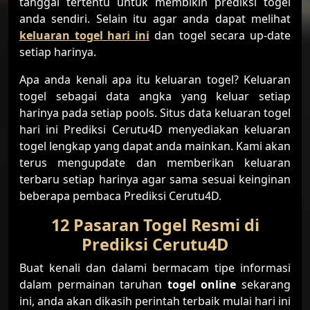
tanggal tertentu untuk membikin prediksi togel
anda sendiri. Selain itu agar anda dapat melihat
keluaran togel hari ini
dan togel secara up-date
setiap harinya.
Apa anda kenali apa itu keluaran togel? Keluaran
togel sebagai data angka yang keluar setiap
harinya pada setiap pools. Situs data keluaran togel
hari ini Prediksi Cerutu4D menyediakan keluaran
togel lengkap yang dapat anda mainkan. Kami akan
terus mengupdate dan memberikan keluaran
terbaru setiap harinya agar sama sesuai keinginan
beberapa pembaca Prediksi Cerutu4D.
12 Pasaran Togel Resmi di
Prediksi Cerutu4D
Buat kenali dan dalami bermacam tipe informasi
dalam permainan taruhan
togel online
sekarang
ini, anda akan dikasih perintah terbaik mulai hari ini