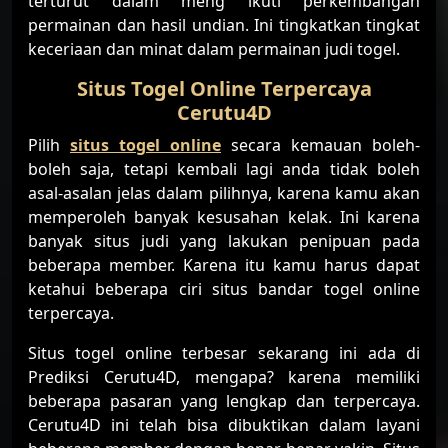
terturut dalam meng ikuti perkembangan
permainan dan hasil undian. Ini tingkatkan tingkat
keceriaan dan minat dalam permainan judi togel.
Situs Togel Online Terpercaya
Cerutu4D
Pilih
situs togel online
secara kemauan boleh-
boleh saja, tetapi kembali lagi anda tidak boleh
asal-asalan jelas dalam pilihnya, karena kamu akan
memperoleh banyak kesusahan kelak. Ini karena
banyak situs judi yang lakukan penipuan pada
beberapa member. Karena itu kamu harus dapat
ketahui beberapa ciri situs bandar togel online
terpercaya.
Situs togel online terbesar sekarang ini ada di
Prediksi Cerutu4D, mengapa? karena memiliki
beberapa pasaran yang lengkap dan terpercaya.
Cerutu4D ini telah bisa dibuktikan dalam layani