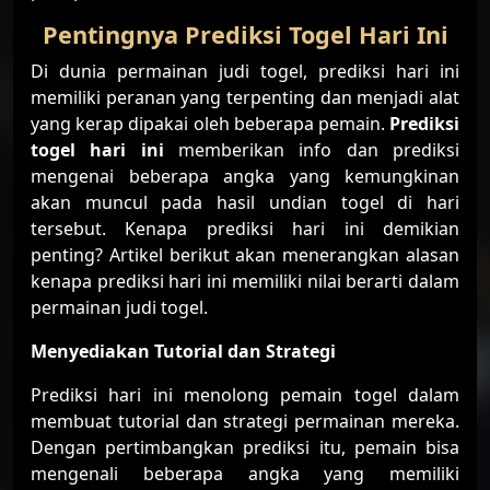
Pentingnya Prediksi Togel Hari Ini
Di dunia permainan judi togel, prediksi hari ini
memiliki peranan yang terpenting dan menjadi alat
yang kerap dipakai oleh beberapa pemain.
Prediksi
togel hari ini
memberikan info dan prediksi
mengenai beberapa angka yang kemungkinan
akan muncul pada hasil undian togel di hari
tersebut. Kenapa prediksi hari ini demikian
penting? Artikel berikut akan menerangkan alasan
kenapa prediksi hari ini memiliki nilai berarti dalam
permainan judi togel.
Menyediakan Tutorial dan Strategi
Prediksi hari ini menolong pemain togel dalam
membuat tutorial dan strategi permainan mereka.
Dengan pertimbangkan prediksi itu, pemain bisa
mengenali beberapa angka yang memiliki