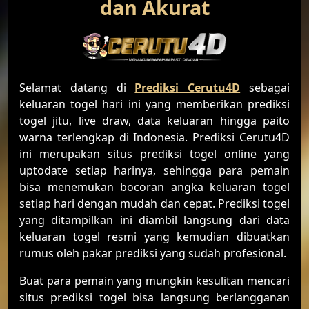
dan Akurat
Selamat datang di
Prediksi Cerutu4D
sebagai
keluaran togel hari ini yang memberikan prediksi
togel jitu, live draw, data keluaran hingga paito
warna terlengkap di Indonesia. Prediksi Cerutu4D
ini merupakan situs prediksi togel online yang
uptodate setiap harinya, sehingga para pemain
bisa menemukan bocoran angka keluaran togel
setiap hari dengan mudah dan cepat. Prediksi togel
yang ditampilkan ini diambil langsung dari data
keluaran togel resmi yang kemudian dibuatkan
rumus oleh pakar prediksi yang sudah profesional.
Buat para pemain yang mungkin kesulitan mencari
situs prediksi togel bisa langsung berlangganan