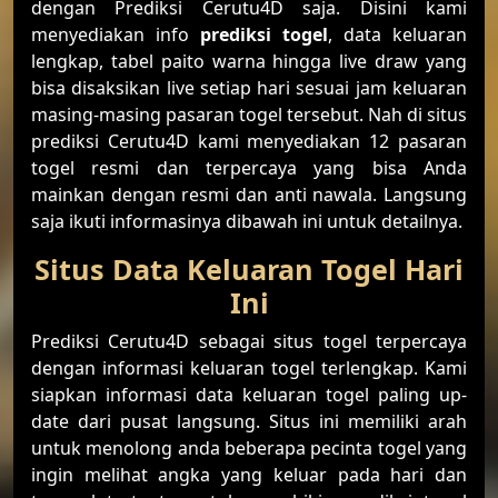
dengan Prediksi Cerutu4D saja. Disini kami
menyediakan info
prediksi togel
, data keluaran
lengkap, tabel paito warna hingga live draw yang
bisa disaksikan live setiap hari sesuai jam keluaran
masing-masing pasaran togel tersebut. Nah di situs
prediksi Cerutu4D kami menyediakan 12 pasaran
togel resmi dan terpercaya yang bisa Anda
mainkan dengan resmi dan anti nawala. Langsung
saja ikuti informasinya dibawah ini untuk detailnya.
Situs Data Keluaran Togel Hari
Ini
Prediksi Cerutu4D sebagai situs togel terpercaya
dengan informasi keluaran togel terlengkap. Kami
siapkan informasi data keluaran togel paling up-
date dari pusat langsung. Situs ini memiliki arah
untuk menolong anda beberapa pecinta togel yang
ingin melihat angka yang keluar pada hari dan