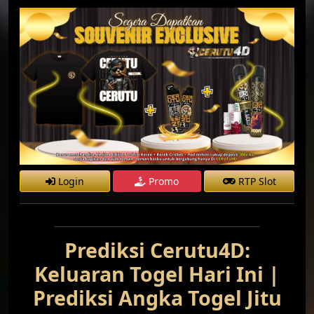
Login
Promo
RTP Slot
Prediksi Cerutu4D:
Keluaran Togel Hari Ini |
Prediksi Angka Togel Jitu