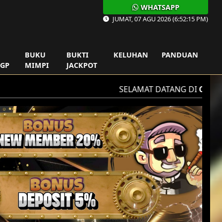
WHATSAPP
JUMAT, 07 AGU 2026 (
6:52:16 PM
)
BUKU
BUKTI
KELUHAN
PANDUAN
SGP
MIMPI
JACKPOT
SELAMAT DATANG DI
CERUTU4