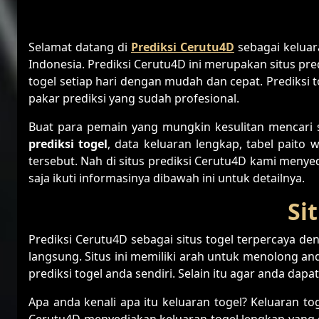
Selamat datang di
Prediksi Cerutu4D
sebagai keluara
Indonesia. Prediksi Cerutu4D ini merupakan situs pr
togel setiap hari dengan mudah dan cepat. Prediksi 
pakar prediksi yang sudah profesional.
Buat para pemain yang mungkin kesulitan mencari si
prediksi togel
, data keluaran lengkap, tabel paito 
tersebut. Nah di situs prediksi Cerutu4D kami meny
saja ikuti informasinya dibawah ini untuk detailnya.
Si
Prediksi Cerutu4D sebagai situs togel terpercaya de
langsung. Situs ini memiliki arah untuk menolong an
prediksi togel anda sendiri. Selain itu agar anda dapa
Apa anda kenali apa itu keluaran togel? Keluaran tog
Cerutu4D menyediakan keluaran togel lengkap yang 