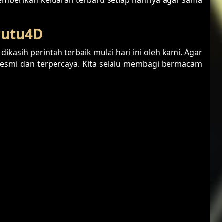
erutu4D
dikasih perintah terbaik mulai hari ini oleh kami. Agar
e resmi dan terpercaya. Kita selalu membagi bermacam