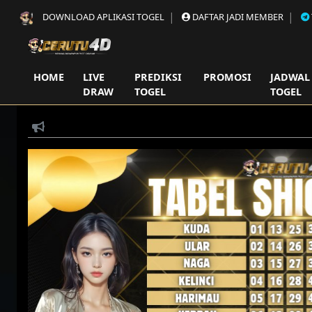
DOWNLOAD APLIKASI TOGEL
DAFTAR JADI MEMBER
HOME
LIVE
PREDIKSI
PROMOSI
JADWAL
DRAW
TOGEL
TOGEL