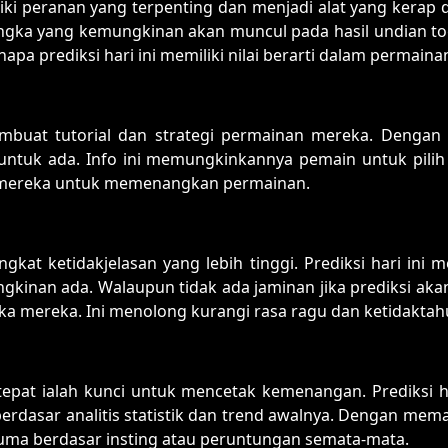
iliki peranan yang terpenting dan menjadi alat yang kerap
ka yang kemungkinan akan muncul pada hasil undian togel 
pa prediksi hari ini memiliki nilai berarti dalam permainan
mbuat tutorial dan strategi permainan mereka. Dengan 
untuk ada. Info ini memungkinkannya pemain untuk pil
n mereka untuk memenangkan permainan.
ngkat ketidakjelasan yang lebih tinggi. Prediksi hari i
inan ada. Walaupun tidak ada jaminan jika prediksi akan
ka mereka. Ini menolong kurangi rasa ragu dan ketidakta
tepat ialah kunci untuk mencetak kemenangan. Prediksi
rdasar analitis statistik dan trend awalnya. Dengan memak
 cuma berdasar insting atau peruntungan semata-mata.