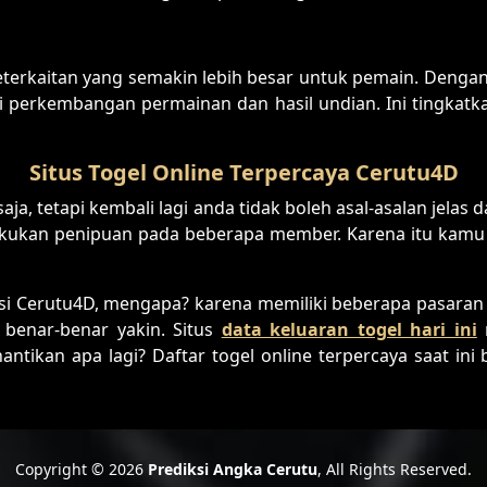
 keterkaitan yang semakin lebih besar untuk pemain. Deng
i perkembangan permainan dan hasil undian. Ini tingkatk
Situs Togel Online Terpercaya Cerutu4D
ja, tetapi kembali lagi anda tidak boleh asal-asalan jela
lakukan penipuan pada beberapa member. Karena itu kamu 
diksi Cerutu4D, mengapa? karena memiliki beberapa pasaran 
benar-benar yakin. Situs
data keluaran togel hari ini
r
antikan apa lagi? Daftar togel online terpercaya saat i
Copyright © 2026
Prediksi Angka Cerutu
, All Rights Reserved.