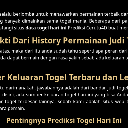
ini selalu berlomba untuk menawarkan permainan terbaik 
g banyak dimainkan sama togel mania. Beberapa dari pasa
tangi situs
data togel hari ini
Prediksi Cerutu4D buat men
kti Dari History Permainan Judi 
as, maka dari itu anda sudah tahu seperti apa peran dari 
da dapat bermain dengan rasa yakin sebab ada keluaran toge
r Keluaran Togel Terbaru dan L
tu darimanakah, jawabannya adalah dari bandar judi toge
adi disini, ada sumber keluaran togel hari ini yang bisa A
ogel terbesar lainnya, sebab kami adalah situs web 
ara pemain.
Pentingnya Prediksi Togel Hari Ini