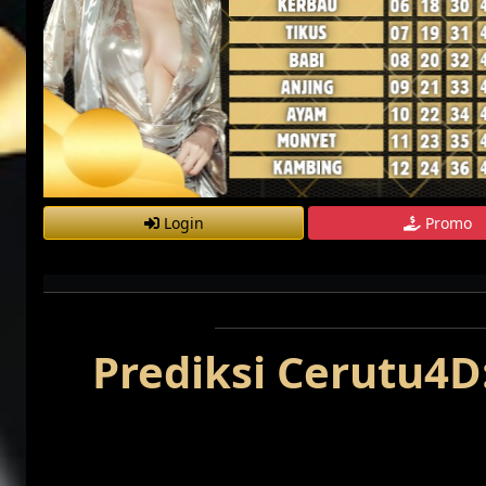
Login
Promo
Prediksi Cerutu4D: