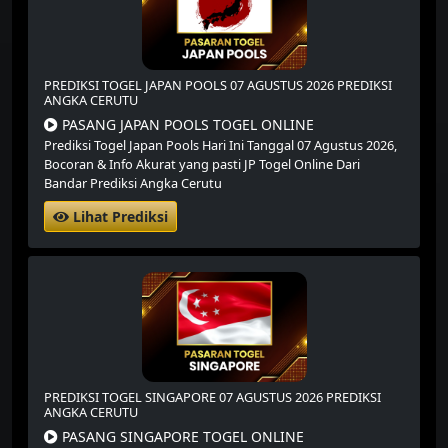
PREDIKSI TOGEL JAPAN POOLS 07 AGUSTUS 2026 PREDIKSI
ANGKA CERUTU
PASANG JAPAN POOLS TOGEL ONLINE
Prediksi Togel Japan Pools Hari Ini Tanggal 07 Agustus 2026,
Bocoran & Info Akurat yang pasti JP Togel Online Dari
Bandar Prediksi Angka Cerutu
Lihat Prediksi
PREDIKSI TOGEL SINGAPORE 07 AGUSTUS 2026 PREDIKSI
ANGKA CERUTU
PASANG SINGAPORE TOGEL ONLINE