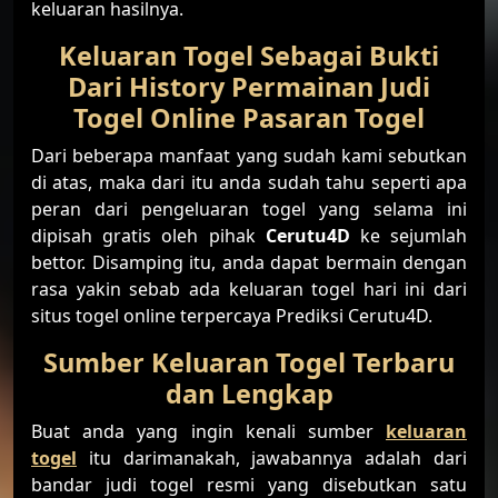
keluaran hasilnya.
Keluaran Togel Sebagai Bukti
Dari History Permainan Judi
Togel Online Pasaran Togel
Dari beberapa manfaat yang sudah kami sebutkan
di atas, maka dari itu anda sudah tahu seperti apa
peran dari pengeluaran togel yang selama ini
dipisah gratis oleh pihak
Cerutu4D
ke sejumlah
bettor. Disamping itu, anda dapat bermain dengan
rasa yakin sebab ada keluaran togel hari ini dari
situs togel online terpercaya Prediksi Cerutu4D.
Sumber Keluaran Togel Terbaru
dan Lengkap
Buat anda yang ingin kenali sumber
keluaran
togel
itu darimanakah, jawabannya adalah dari
bandar judi togel resmi yang disebutkan satu