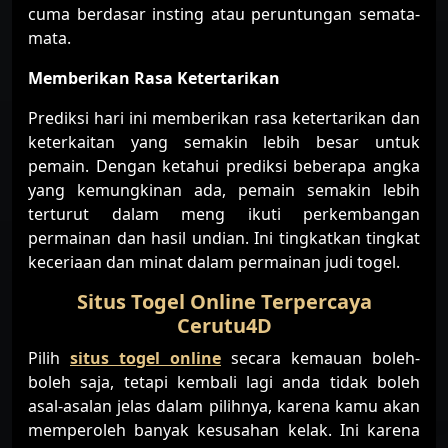
cuma berdasar insting atau peruntungan semata-
mata.
Memberikan Rasa Ketertarikan
Prediksi hari ini memberikan rasa ketertarikan dan
keterkaitan yang semakin lebih besar untuk
pemain. Dengan ketahui prediksi beberapa angka
yang kemungkinan ada, pemain semakin lebih
terturut dalam meng ikuti perkembangan
permainan dan hasil undian. Ini tingkatkan tingkat
keceriaan dan minat dalam permainan judi togel.
Situs Togel Online Terpercaya
Cerutu4D
Pilih
situs togel online
secara kemauan boleh-
boleh saja, tetapi kembali lagi anda tidak boleh
asal-asalan jelas dalam pilihnya, karena kamu akan
memperoleh banyak kesusahan kelak. Ini karena