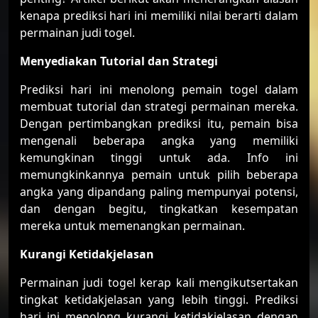
kenapa prediksi hari ini memiliki nilai berarti dalam
permainan judi togel.
Menyediakan Tutorial dan Strategi
Prediksi hari ini menolong pemain togel dalam
membuat tutorial dan strategi permainan mereka.
Dengan pertimbangkan prediksi itu, pemain bisa
mengenali beberapa angka yang memiliki
kemungkinan tinggi untuk ada. Info ini
memungkinkannya pemain untuk pilih beberapa
angka yang dipandang paling mempunyai potensi,
dan dengan begitu, tingkatkan kesempatan
mereka untuk memenangkan permainan.
Kurangi Ketidakjelasan
Permainan judi togel kerap kali mengikutsertakan
tingkat ketidakjelasan yang lebih tinggi. Prediksi
hari ini menolong kurangi ketidakjelasan dengan