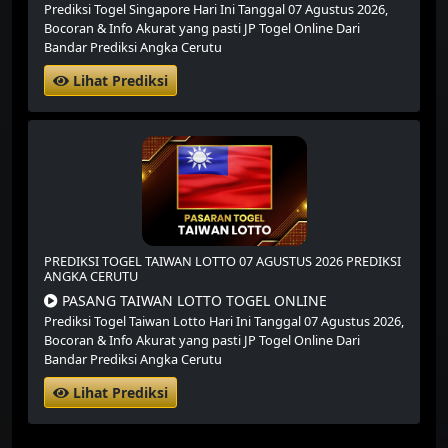
Prediksi Togel Singapore Hari Ini Tanggal 07 Agustus 2026,
Bocoran & Info Akurat yang pasti JP Togel Online Dari
Bandar Prediksi Angka Cerutu
Lihat Prediksi
PREDIKSI TOGEL TAIWAN LOTTO 07 AGUSTUS 2026 PREDIKSI
ANGKA CERUTU
PASANG TAIWAN LOTTO TOGEL ONLINE
Prediksi Togel Taiwan Lotto Hari Ini Tanggal 07 Agustus 2026,
Bocoran & Info Akurat yang pasti JP Togel Online Dari
Bandar Prediksi Angka Cerutu
Lihat Prediksi