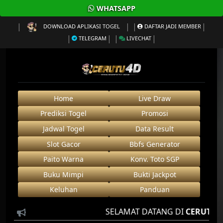
WHATSAPP
DOWNLOAD APLIKASI TOGEL
DAFTAR JADI MEMBER
TELEGRAM
LIVECHAT
Home
Live Draw
Prediksi Togel
Promosi
Jadwal Togel
Data Result
Slot Gacor
Bbfs Generator
Paito Warna
Konv. Toto SGP
Buku Mimpi
Bukti Jackpot
Keluhan
Panduan
SELAMAT DATANG DI
CERUTU4D
B