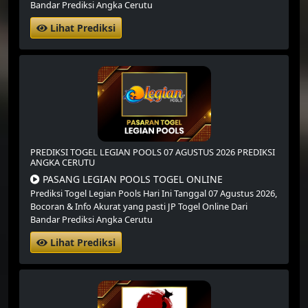
Bandar Prediksi Angka Cerutu
Lihat Prediksi
PREDIKSI TOGEL LEGIAN POOLS 07 AGUSTUS 2026 PREDIKSI
ANGKA CERUTU
PASANG LEGIAN POOLS TOGEL ONLINE
Prediksi Togel Legian Pools Hari Ini Tanggal 07 Agustus 2026,
Bocoran & Info Akurat yang pasti JP Togel Online Dari
Bandar Prediksi Angka Cerutu
Lihat Prediksi