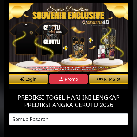
Login
Promo
RTP Slot
PREDIKSI TOGEL HARI INI LENGKAP
PREDIKSI ANGKA CERUTU 2026