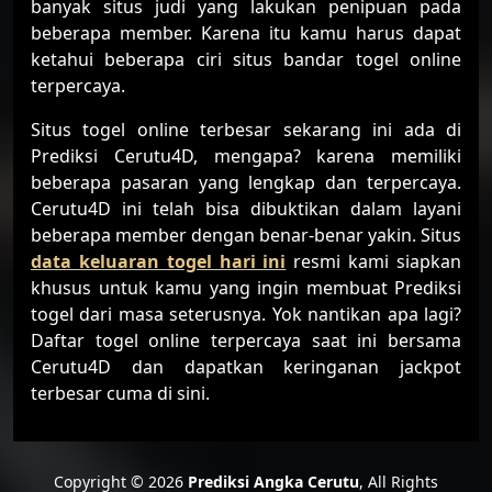
banyak situs judi yang lakukan penipuan pada
beberapa member. Karena itu kamu harus dapat
ketahui beberapa ciri situs bandar togel online
terpercaya.
Situs togel online terbesar sekarang ini ada di
Prediksi Cerutu4D, mengapa? karena memiliki
beberapa pasaran yang lengkap dan terpercaya.
Cerutu4D ini telah bisa dibuktikan dalam layani
beberapa member dengan benar-benar yakin. Situs
data keluaran togel hari ini
resmi kami siapkan
khusus untuk kamu yang ingin membuat Prediksi
togel dari masa seterusnya. Yok nantikan apa lagi?
Daftar togel online terpercaya saat ini bersama
Cerutu4D dan dapatkan keringanan jackpot
terbesar cuma di sini.
Copyright © 2026
Prediksi Angka Cerutu
, All Rights