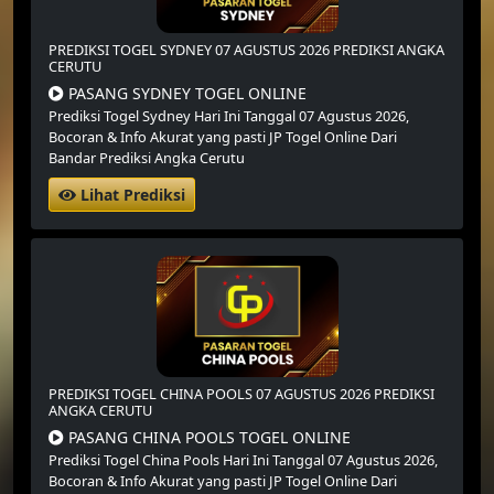
PREDIKSI TOGEL SYDNEY 07 AGUSTUS 2026 PREDIKSI ANGKA
CERUTU
PASANG SYDNEY TOGEL ONLINE
Prediksi Togel Sydney Hari Ini Tanggal 07 Agustus 2026,
Bocoran & Info Akurat yang pasti JP Togel Online Dari
Bandar Prediksi Angka Cerutu
Lihat Prediksi
PREDIKSI TOGEL CHINA POOLS 07 AGUSTUS 2026 PREDIKSI
ANGKA CERUTU
PASANG CHINA POOLS TOGEL ONLINE
Prediksi Togel China Pools Hari Ini Tanggal 07 Agustus 2026,
Bocoran & Info Akurat yang pasti JP Togel Online Dari