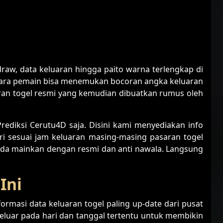
 draw, data keluaran hingga paito warna terlengkap di
ga para pemain bisa menemukan bocoran angka keluaran
uaran togel resmi yang kemudian dibuatkan rumus oleh
rediksi Cerutu4D saja. Disini kami menyediakan info
hari sesuai jam keluaran masing-masing pasaran togel
Anda mainkan dengan resmi dan anti nawala. Langsung
Ini
ormasi data keluaran togel paling up-date dari pusat
keluar pada hari dan tanggal tertentu untuk membikin