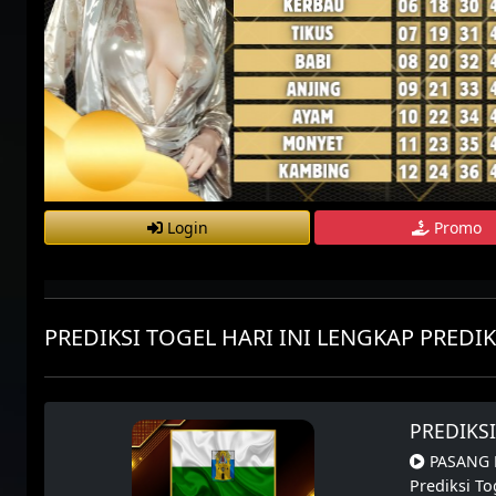
Login
Promo
PREDIKSI TOGEL HARI INI LENGKAP PREDI
PREDIKS
PASANG 
Prediksi To