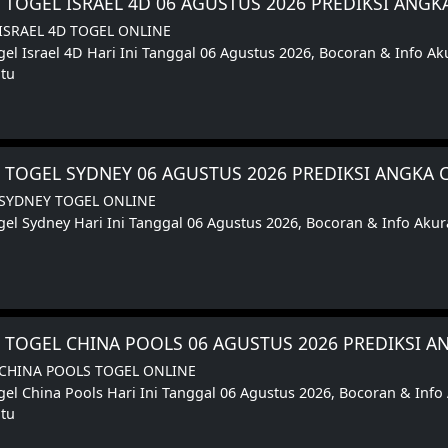
 TOGEL ISRAEL 4D 06 AGUSTUS 2026 PREDIKSI ANG
ISRAEL 4D TOGEL ONLINE
gel Israel 4D Hari Ini Tanggal 06 Agustus 2026,
Bocoran & Info Aku
tu
I TOGEL SYDNEY 06 AGUSTUS 2026 PREDIKSI ANGKA 
SYDNEY TOGEL ONLINE
gel Sydney Hari Ini Tanggal 06 Agustus 2026,
Bocoran & Info Akura
I TOGEL CHINA POOLS 06 AGUSTUS 2026 PREDIKSI 
CHINA POOLS TOGEL ONLINE
gel China Pools Hari Ini Tanggal 06 Agustus 2026,
Bocoran & Info 
tu