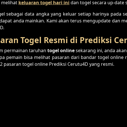
t melihat
keluaran togel hari ini
dan togel secara up-date s
el sebagai data angka yang keluar setiap harinya pada seti
dapat anda mainkan. Kami akan terus mengupdate dan me
D.
aran Togel Resmi di Prediksi C
lam permainan taruhan
togel online
sekarang ini, anda akan 
erapa pemain bisa melihat pasaran dari bandar togel onlin
 12 pasaran togel online Prediksi Cerutu4D yang resmi.