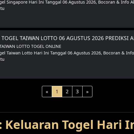
gel Singapore Hari Ini Tanggal 06 Agustus 2026,
Bocoran & Info Ak
tu
I TOGEL TAIWAN LOTTO 06 AGUSTUS 2026 PREDIKSI 
TAIWAN LOTTO TOGEL ONLINE
gel Taiwan Lotto Hari Ini Tanggal 06 Agustus 2026,
Bocoran & Info
tu
«
1
2
3
»
 Keluaran Togel Hari I