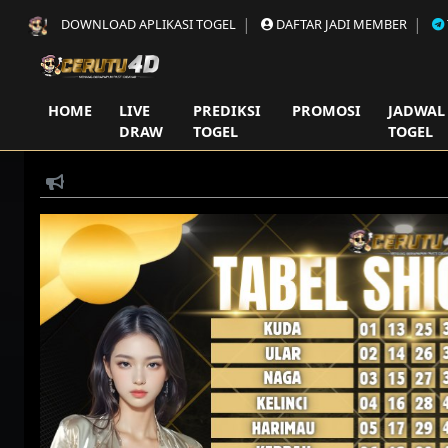
DOWNLOAD APLIKASI TOGEL
DAFTAR JADI MEMBER
HOME
LIVE
PREDIKSI
PROMOSI
JADWAL
DRAW
TOGEL
TOGEL