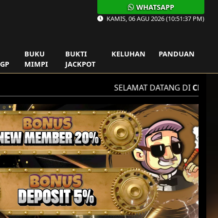
WHATSAPP
KAMIS, 06 AGU 2026 (
10:51:39 PM
)
BUKU
BUKTI
KELUHAN
PANDUAN
SGP
MIMPI
JACKPOT
SELAMAT DATANG DI
CERUTU4D
B