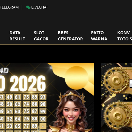
TELEGRAM
LIVECHAT
DATA
SLOT
BBFS
PAITO
KONV.
RESULT
GACOR
GENERATOR
WARNA
TOTO 