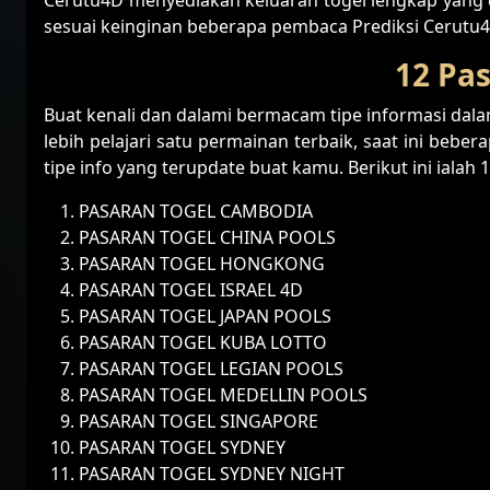
sesuai keinginan beberapa pembaca Prediksi Cerutu4
12 Pas
Buat kenali dan dalami bermacam tipe informasi da
lebih pelajari satu permainan terbaik, saat ini beb
tipe info yang terupdate buat kamu. Berikut ini ialah
PASARAN TOGEL CAMBODIA
PASARAN TOGEL CHINA POOLS
PASARAN TOGEL HONGKONG
PASARAN TOGEL ISRAEL 4D
PASARAN TOGEL JAPAN POOLS
PASARAN TOGEL KUBA LOTTO
PASARAN TOGEL LEGIAN POOLS
PASARAN TOGEL MEDELLIN POOLS
PASARAN TOGEL SINGAPORE
PASARAN TOGEL SYDNEY
PASARAN TOGEL SYDNEY NIGHT