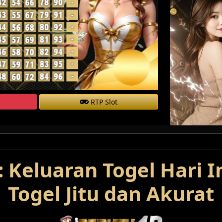
RTP Slot
 Keluaran Togel Hari I
Togel Jitu dan Akurat