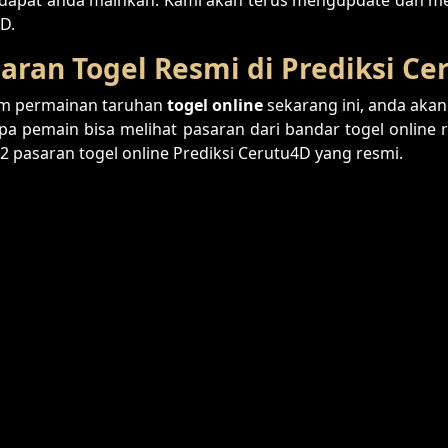
D.
aran Togel Resmi di Prediksi C
lam permainan taruhan
togel online
sekarang ini, anda akan 
erapa pemain bisa melihat pasaran dari bandar togel onlin
 12 pasaran togel online Prediksi Cerutu4D yang resmi.