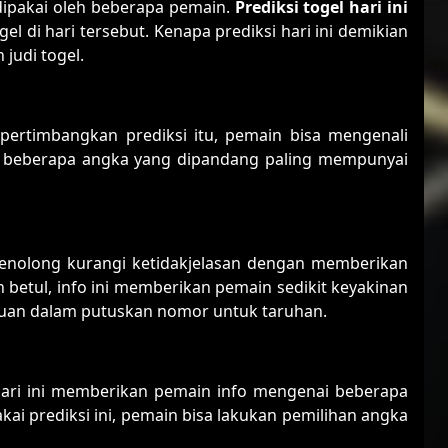
 dipakai oleh beberapa pemain.
Prediksi togel hari ini
di hari tersebut. Kenapa prediksi hari ini demikian
 judi togel.
pertimbangkan prediksi itu, pemain bisa mengenali
ih beberapa angka yang dipandang paling mempunyai
ni menolong kurangi ketidakjelasan dengan memberikan
 betul, info ini memberikan pemain sedikit keyakinan
huan dalam putuskan nomor untuk taruhan.
 hari ini memberikan pemain info mengenai beberapa
ai prediksi ini, pemain bisa lakukan pemilihan angka