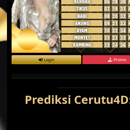
Login
Promo
Prediksi Cerutu4D: