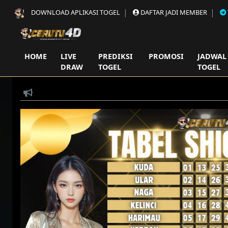
DOWNLOAD APLIKASI TOGEL
DAFTAR JADI MEMBER
HOME
LIVE
PREDIKSI
PROMOSI
JADWAL
DRAW
TOGEL
TOGEL