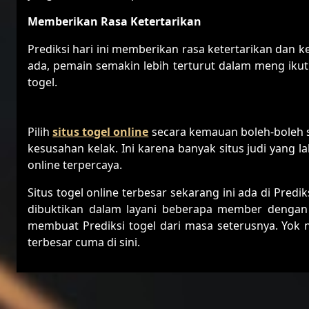
Memberikan Rasa Ketertarikan
Prediksi hari ini memberikan rasa ketertarikan dan
ada, pemain semakin lebih terturut dalam meng ikut
togel.
Pilih
situs togel online
secara kemauan boleh-boleh sa
kesusahan kelak. Ini karena banyak situs judi yang 
online terpercaya.
Situs togel online terbesar sekarang ini ada di Pre
dibuktikan dalam layani beberapa member dengan 
membuat Prediksi togel dari masa seterusnya. Yok n
terbesar cuma di sini.