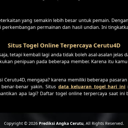
 keterkaitan yang semakin lebih besar untuk pemain. Deng
i perkembangan permainan dan hasil undian. Ini tingkatk
Situs Togel Online Terpercaya Cerutu4D
ja, tetapi kembali lagi anda tidak boleh asal-asalan jela
lakukan penipuan pada beberapa member. Karena itu kamu 
diksi Cerutu4D, mengapa? karena memiliki beberapa pasaran 
benar-benar yakin. Situs
data keluaran togel hari ini
r
antikan apa lagi? Daftar togel online terpercaya saat i
Copyright © 2026
Prediksi Angka Cerutu
, All Rights Reserved.