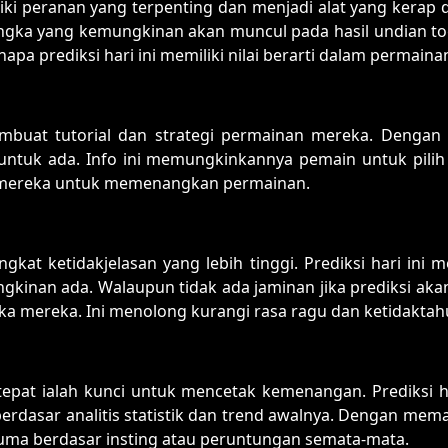
iliki peranan yang terpenting dan menjadi alat yang kerap
ka yang kemungkinan akan muncul pada hasil undian togel 
pa prediksi hari ini memiliki nilai berarti dalam permainan
mbuat tutorial dan strategi permainan mereka. Dengan 
untuk ada. Info ini memungkinkannya pemain untuk pil
n mereka untuk memenangkan permainan.
ngkat ketidakjelasan yang lebih tinggi. Prediksi hari i
inan ada. Walaupun tidak ada jaminan jika prediksi akan
ka mereka. Ini menolong kurangi rasa ragu dan ketidakta
tepat ialah kunci untuk mencetak kemenangan. Prediksi
rdasar analitis statistik dan trend awalnya. Dengan memak
 cuma berdasar insting atau peruntungan semata-mata.