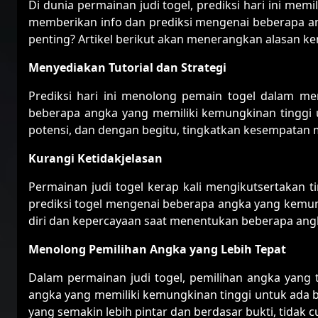
Di dunia permainan judi togel, prediksi hari ini mem
memberikan info dan prediksi mengenai beberapa ang
penting? Artikel berikut akan menerangkan alasan kena
Menyediakan Tutorial dan Strategi
Prediksi hari ini menolong pemain togel dalam me
beberapa angka yang memiliki kemungkinan tinggi 
potensi, dan dengan begitu, tingkatkan kesempata
Kurangi Ketidakjelasan
Permainan judi togel kerap kali mengikutsertakan ti
prediksi togel mengenai beberapa angka yang kemungk
diri dan kepercayaan saat menentukan beberapa ang
Menolong Pemilihan Angka yang Lebih Tepat
Dalam permainan judi togel, pemilihan angka yang 
angka yang memiliki kemungkinan tinggi untuk ada be
yang semakin lebih pintar dan berdasar bukti, tidak