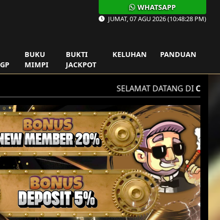
WHATSAPP
JUMAT, 07 AGU 2026 (
10:48:29 PM
)
BUKU
BUKTI
KELUHAN
PANDUAN
SGP
MIMPI
JACKPOT
SELAMAT DATANG DI
CERUTU4D