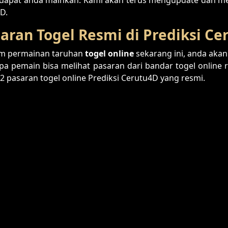
D.
aran Togel Resmi di Prediksi C
lam permainan taruhan
togel online
sekarang ini, anda akan 
erapa pemain bisa melihat pasaran dari bandar togel onlin
 12 pasaran togel online Prediksi Cerutu4D yang resmi.