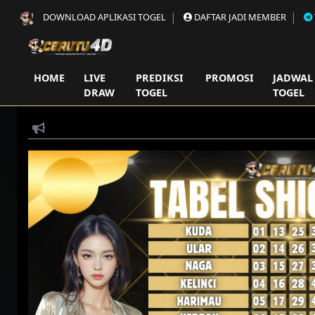
DOWNLOAD APLIKASI TOGEL
DAFTAR JADI MEMBER
HOME
LIVE
PREDIKSI
PROMOSI
JADWAL
DRAW
TOGEL
TOGEL