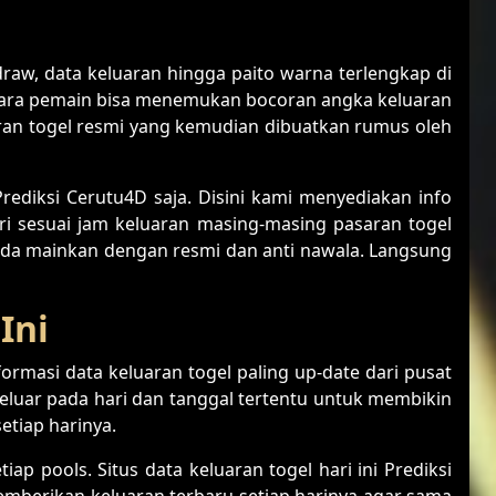
 draw, data keluaran hingga paito warna terlengkap di
ga para pemain bisa menemukan bocoran angka keluaran
uaran togel resmi yang kemudian dibuatkan rumus oleh
rediksi Cerutu4D saja. Disini kami menyediakan info
hari sesuai jam keluaran masing-masing pasaran togel
Anda mainkan dengan resmi dan anti nawala. Langsung
Ini
ormasi data keluaran togel paling up-date dari pusat
keluar pada hari dan tanggal tertentu untuk membikin
etiap harinya.
ap pools. Situs data keluaran togel hari ini Prediksi
mberikan keluaran terbaru setiap harinya agar sama