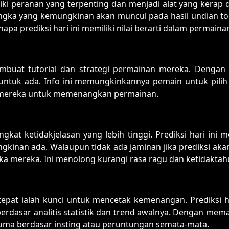
iliki peranan yang terpenting dan menjadi alat yang kerap
ka yang kemungkinan akan muncul pada hasil undian togel 
pa prediksi hari ini memiliki nilai berarti dalam permainan
mbuat tutorial dan strategi permainan mereka. Dengan 
untuk ada. Info ini memungkinkannya pemain untuk pil
n mereka untuk memenangkan permainan.
ngkat ketidakjelasan yang lebih tinggi. Prediksi hari i
inan ada. Walaupun tidak ada jaminan jika prediksi akan
ka mereka. Ini menolong kurangi rasa ragu dan ketidakta
tepat ialah kunci untuk mencetak kemenangan. Prediksi
rdasar analitis statistik dan trend awalnya. Dengan memak
 cuma berdasar insting atau peruntungan semata-mata.