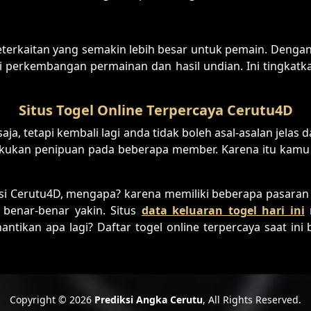
 keterkaitan yang semakin lebih besar untuk pemain. Deng
i perkembangan permainan dan hasil undian. Ini tingkatk
Situs Togel Online Terpercaya Cerutu4D
ja, tetapi kembali lagi anda tidak boleh asal-asalan jela
lakukan penipuan pada beberapa member. Karena itu kamu 
diksi Cerutu4D, mengapa? karena memiliki beberapa pasaran 
benar-benar yakin. Situs
data keluaran togel hari ini
r
antikan apa lagi? Daftar togel online terpercaya saat i
Copyright © 2026
Prediksi Angka Cerutu
, All Rights Reserved.