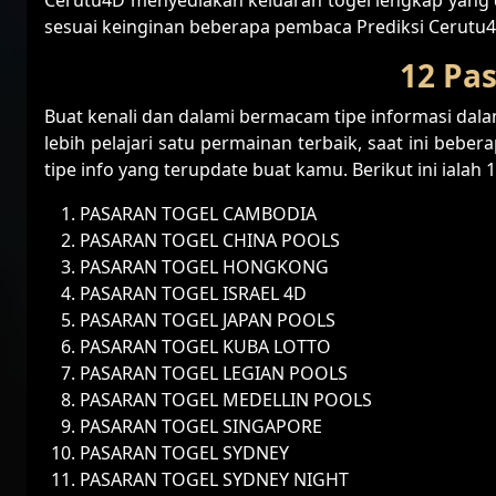
sesuai keinginan beberapa pembaca Prediksi Cerutu4
12 Pas
Buat kenali dan dalami bermacam tipe informasi da
lebih pelajari satu permainan terbaik, saat ini beb
tipe info yang terupdate buat kamu. Berikut ini ialah
PASARAN TOGEL CAMBODIA
PASARAN TOGEL CHINA POOLS
PASARAN TOGEL HONGKONG
PASARAN TOGEL ISRAEL 4D
PASARAN TOGEL JAPAN POOLS
PASARAN TOGEL KUBA LOTTO
PASARAN TOGEL LEGIAN POOLS
PASARAN TOGEL MEDELLIN POOLS
PASARAN TOGEL SINGAPORE
PASARAN TOGEL SYDNEY
PASARAN TOGEL SYDNEY NIGHT