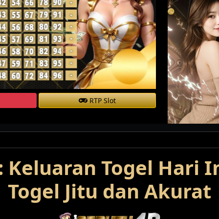
RTP Slot
 Keluaran Togel Hari I
Togel Jitu dan Akurat