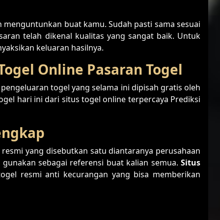
dan menguntunkan buat kamu. Sudah pasti sama sesuai
ran telah dikenal kualitas yang sangat baik. Untuk
yaksikan keluaran hasilnya.
Togel Online Pasaran Togel
pengeluaran togel yang selama ini dipisah gratis oleh
l hari ini dari situs togel online terpercaya Prediksi
engkap
l resmi yang disebutkan satu diantaranya perusahaan
nda gunakan sebagai referensi buat kalian semua.
Situs
togel resmi anti kecurangan yang bisa memberikan