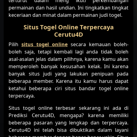
terturut dalam meng ikuti perkembangan
permainan dan hasil undian. Ini tingkatkan tingkat
keceriaan dan minat dalam permainan judi togel.
Situs Togel Online Terpercaya
Cerutu4D
Pilih
situs togel online
secara kemauan boleh-
boleh saja, tetapi kembali lagi anda tidak boleh
asal-asalan jelas dalam pilihnya, karena kamu akan
memperoleh banyak kesusahan kelak. Ini karena
banyak situs judi yang lakukan penipuan pada
beberapa member. Karena itu kamu harus dapat
ketahui beberapa ciri situs bandar togel online
terpercaya.
Situs togel online terbesar sekarang ini ada di
Prediksi Cerutu4D, mengapa? karena memiliki
beberapa pasaran yang lengkap dan terpercaya.
Cerutu4D ini telah bisa dibuktikan dalam layani