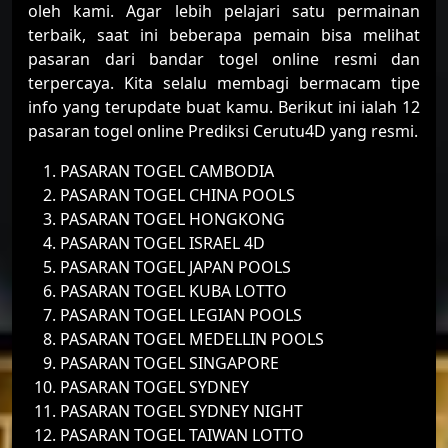
oleh kami. Agar lebih pelajari satu permainan
terbaik, saat ini beberapa pemain bisa melihat
pasaran dari bandar togel online resmi dan
terpercaya. Kita selalu membagi bermacam tipe
info yang terupdate buat kamu. Berikut ini ialah 12
pasaran togel online Prediksi Cerutu4D yang resmi.
PASARAN TOGEL CAMBODIA
PASARAN TOGEL CHINA POOLS
PASARAN TOGEL HONGKONG
PASARAN TOGEL ISRAEL 4D
PASARAN TOGEL JAPAN POOLS
PASARAN TOGEL KUBA LOTTO
PASARAN TOGEL LEGIAN POOLS
PASARAN TOGEL MEDELLIN POOLS
PASARAN TOGEL SINGAPORE
PASARAN TOGEL SYDNEY
PASARAN TOGEL SYDNEY NIGHT
PASARAN TOGEL TAIWAN LOTTO