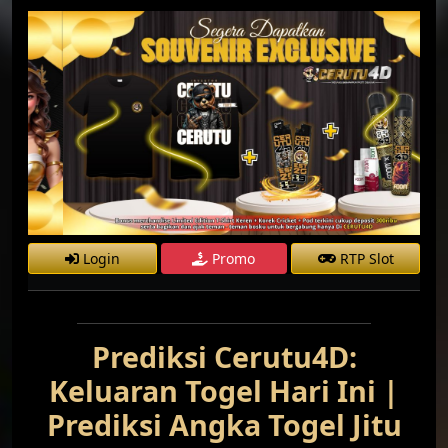
Login
Promo
RTP Slot
Prediksi Cerutu4D:
Keluaran Togel Hari Ini |
Prediksi Angka Togel Jitu