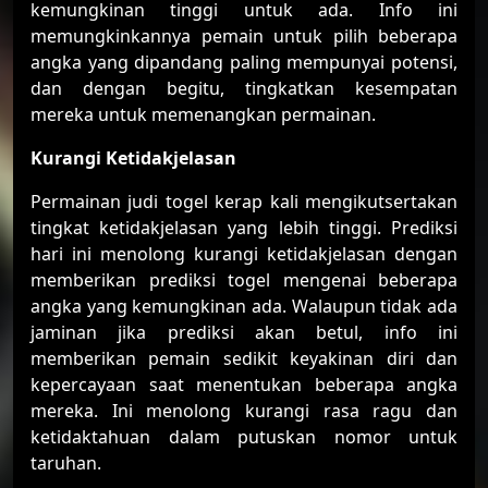
kemungkinan tinggi untuk ada. Info ini
memungkinkannya pemain untuk pilih beberapa
angka yang dipandang paling mempunyai potensi,
dan dengan begitu, tingkatkan kesempatan
mereka untuk memenangkan permainan.
Kurangi Ketidakjelasan
Permainan judi togel kerap kali mengikutsertakan
tingkat ketidakjelasan yang lebih tinggi. Prediksi
hari ini menolong kurangi ketidakjelasan dengan
memberikan prediksi togel mengenai beberapa
angka yang kemungkinan ada. Walaupun tidak ada
jaminan jika prediksi akan betul, info ini
memberikan pemain sedikit keyakinan diri dan
kepercayaan saat menentukan beberapa angka
mereka. Ini menolong kurangi rasa ragu dan
ketidaktahuan dalam putuskan nomor untuk
taruhan.