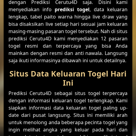
dengan Prediksi Cerutu4D saja. Disini kami
menyediakan info
prediksi togel
, data keluaran
lengkap, tabel paito warna hingga live draw yang
bisa disaksikan live setiap hari sesuai jam keluaran
masing-masing pasaran togel tersebut. Nah di situs
prediksi Cerutu4D kami menyediakan 12 pasaran
togel resmi dan terpercaya yang bisa Anda
mainkan dengan resmi dan anti nawala. Langsung
saja ikuti informasinya dibawah ini untuk detailnya.
Situs Data Keluaran Togel Hari
Ini
Prediksi Cerutu4D sebagai situs togel terpercaya
dengan informasi keluaran togel terlengkap. Kami
siapkan informasi data keluaran togel paling up-
date dari pusat langsung. Situs ini memiliki arah
untuk menolong anda beberapa pecinta togel yang
ingin melihat angka yang keluar pada hari dan