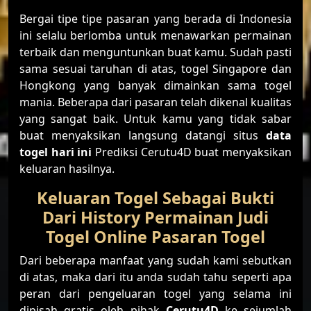
Bergai tipe tipe pasaran yang berada di Indonesia
ini selalu berlomba untuk menawarkan permainan
terbaik dan menguntunkan buat kamu. Sudah pasti
sama sesuai taruhan di atas, togel Singapore dan
Hongkong yang banyak dimainkan sama togel
mania. Beberapa dari pasaran telah dikenal kualitas
yang sangat baik. Untuk kamu yang tidak sabar
buat menyaksikan langsung datangi situs
data
togel hari ini
Prediksi Cerutu4D buat menyaksikan
keluaran hasilnya.
Keluaran Togel Sebagai Bukti
Dari History Permainan Judi
Togel Online Pasaran Togel
Dari beberapa manfaat yang sudah kami sebutkan
di atas, maka dari itu anda sudah tahu seperti apa
peran dari pengeluaran togel yang selama ini
dipisah gratis oleh pihak
Cerutu4D
ke sejumlah