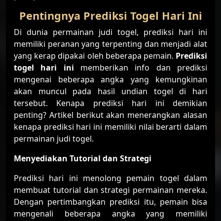
Pentingnya Prediksi Togel Hari Ini
Di dunia permainan judi togel, prediksi hari ini
memiliki peranan yang terpenting dan menjadi alat
yang kerap dipakai oleh beberapa pemain.
Prediksi
togel hari ini
memberikan info dan prediksi
mengenai beberapa angka yang kemungkinan
akan muncul pada hasil undian togel di hari
tersebut. Kenapa prediksi hari ini demikian
penting? Artikel berikut akan menerangkan alasan
kenapa prediksi hari ini memiliki nilai berarti dalam
permainan judi togel.
Menyediakan Tutorial dan Strategi
Prediksi hari ini menolong pemain togel dalam
membuat tutorial dan strategi permainan mereka.
Dengan pertimbangkan prediksi itu, pemain bisa
mengenali beberapa angka yang memiliki