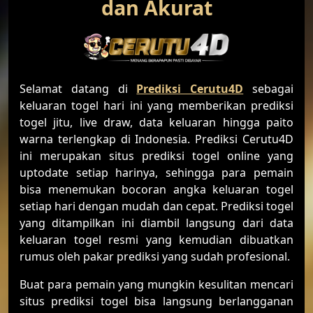
dan Akurat
Selamat datang di
Prediksi Cerutu4D
sebagai
keluaran togel hari ini yang memberikan prediksi
togel jitu, live draw, data keluaran hingga paito
warna terlengkap di Indonesia. Prediksi Cerutu4D
ini merupakan situs prediksi togel online yang
uptodate setiap harinya, sehingga para pemain
bisa menemukan bocoran angka keluaran togel
setiap hari dengan mudah dan cepat. Prediksi togel
yang ditampilkan ini diambil langsung dari data
keluaran togel resmi yang kemudian dibuatkan
rumus oleh pakar prediksi yang sudah profesional.
Buat para pemain yang mungkin kesulitan mencari
situs prediksi togel bisa langsung berlangganan