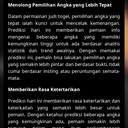
Menolong Pemilihan Angka yang Lebih Tepat
Dalam permainan judi togel, pemilihan angka yang
tepat ialah kunci untuk mencetak kemenangan.
Prediksi hari ini memberikan pemain info
mengenai beberapa angka yang memiliki
kemungkinan tinggi untuk ada berdasar analitis
statistik dan trend awalnya. Dengan memakai
prediksi ini, pemain bisa lakukan pemilihan angka
yang semakin lebih pintar dan berdasar bukti, tidak
cuma berdasar insting atau peruntungan semata-
mata.
Memberikan Rasa Ketertarikan
Prediksi hari ini memberikan rasa ketertarikan dan
keterkaitan yang semakin lebih besar untuk
pemain. Dengan ketahui prediksi beberapa angka
yang kemungkinan ada, pemain semakin lebih