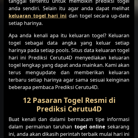
tanggal tertentu untuk membikin prediksi togel
anda sendiri. Selain itu agar anda dapat melihat
keluaran togel hari ini
dan togel secara up-date
setiap harinya.
Apa anda kenali apa itu keluaran togel? Keluaran
togel sebagai data angka yang keluar setiap
harinya pada setiap pools. Situs data keluaran togel
hari ini Prediksi Cerutu4D menyediakan keluaran
togel lengkap yang dapat anda mainkan. Kami akan
terus mengupdate dan memberikan keluaran
terbaru setiap harinya agar sama sesuai keinginan
beberapa pembaca Prediksi Cerutu4D.
12 Pasaran Togel Resmi di
Prediksi Cerutu4D
Buat kenali dan dalami bermacam tipe informasi
dalam permainan taruhan
togel online
sekarang
ini, anda akan dikasih perintah terbaik mulai hari ini