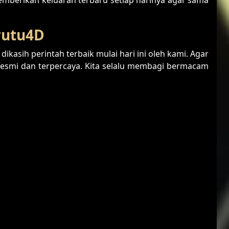
erutu4D
dikasih perintah terbaik mulai hari ini oleh kami. Agar
e resmi dan terpercaya. Kita selalu membagi bermacam