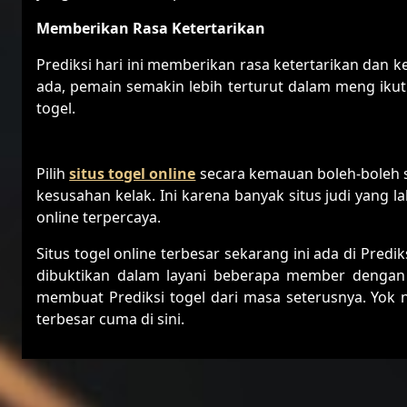
Memberikan Rasa Ketertarikan
Prediksi hari ini memberikan rasa ketertarikan dan
ada, pemain semakin lebih terturut dalam meng ikut
togel.
Pilih
situs togel online
secara kemauan boleh-boleh sa
kesusahan kelak. Ini karena banyak situs judi yang 
online terpercaya.
Situs togel online terbesar sekarang ini ada di Pre
dibuktikan dalam layani beberapa member dengan 
membuat Prediksi togel dari masa seterusnya. Yok n
terbesar cuma di sini.