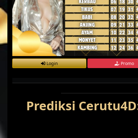
Login
Promo
Prediksi Cerutu4D: