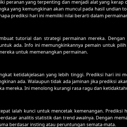
iliki peranan yang terpenting dan menjadi alat yang kerap
ka yang kemungkinan akan muncul pada hasil undian togel 
pa prediksi hari ini memiliki nilai berarti dalam permainan
mbuat tutorial dan strategi permainan mereka. Dengan 
untuk ada. Info ini memungkinkannya pemain untuk pil
n mereka untuk memenangkan permainan.
ngkat ketidakjelasan yang lebih tinggi. Prediksi hari i
inan ada. Walaupun tidak ada jaminan jika prediksi akan
ka mereka. Ini menolong kurangi rasa ragu dan ketidakta
tepat ialah kunci untuk mencetak kemenangan. Prediksi
rdasar analitis statistik dan trend awalnya. Dengan memak
 cuma berdasar insting atau peruntungan semata-mata.