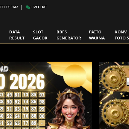
TELEGRAM
LIVECHAT
DATA
SLOT
BBFS
PAITO
KONV.
RESULT
GACOR
GENERATOR
WARNA
TOTO 