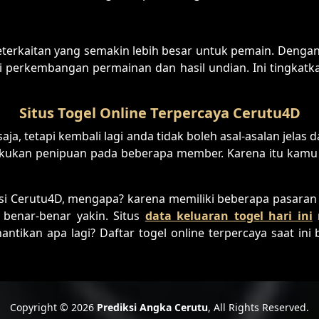
 keterkaitan yang semakin lebih besar untuk pemain. Deng
i perkembangan permainan dan hasil undian. Ini tingkatk
Situs Togel Online Terpercaya Cerutu4D
ja, tetapi kembali lagi anda tidak boleh asal-asalan jela
lakukan penipuan pada beberapa member. Karena itu kamu 
diksi Cerutu4D, mengapa? karena memiliki beberapa pasaran 
benar-benar yakin. Situs
data keluaran togel hari ini
r
antikan apa lagi? Daftar togel online terpercaya saat i
Copyright © 2026
Prediksi Angka Cerutu
, All Rights Reserved.