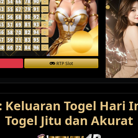
RTP Slot
 Keluaran Togel Hari I
Togel Jitu dan Akurat