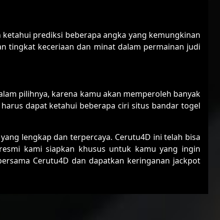
an ketahui prediksi beberapa angka yang kemungkinan
an tingkat keceriaan dan minat dalam permainan judi
s dalam pilihnya, karena kamu akan memperoleh banyak
harus dapat ketahui beberapa ciri situs bandar togel
yang lengkap dan terpercaya. Cerutu4D ini telah bisa
esmi kami siapkan khusus untuk kamu yang ingin
ni bersama Cerutu4D dan dapatkan keringanan jackpot