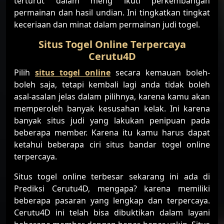
terturut dalam meng ikuti perkembangan
permainan dan hasil undian. Ini tingkatkan tingkat
keceriaan dan minat dalam permainan judi togel.
Situs Togel Online Terpercaya
Cerutu4D
Pilih
situs togel online
secara kemauan boleh-
boleh saja, tetapi kembali lagi anda tidak boleh
asal-asalan jelas dalam pilihnya, karena kamu akan
memperoleh banyak kesusahan kelak. Ini karena
banyak situs judi yang lakukan penipuan pada
beberapa member. Karena itu kamu harus dapat
ketahui beberapa ciri situs bandar togel online
terpercaya.
Situs togel online terbesar sekarang ini ada di
Prediksi Cerutu4D, mengapa? karena memiliki
beberapa pasaran yang lengkap dan terpercaya.
Cerutu4D ini telah bisa dibuktikan dalam layani