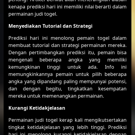
kenapa prediksi hari ini memiliki nilai berarti dalam
permainan judi togel.
Menyediakan Tutorial dan Strategi
Prediksi hari ini menolong pemain togel dalam
membuat tutorial dan strategi permainan mereka.
Dengan pertimbangkan prediksi itu, pemain bisa
mengenali beberapa angka yang memiliki
kemungkinan tinggi untuk ada. Info ini
memungkinkannya pemain untuk pilih beberapa
angka yang dipandang paling mempunyai potensi,
dan dengan begitu, tingkatkan kesempatan
mereka untuk memenangkan permainan.
Kurangi Ketidakjelasan
Permainan judi togel kerap kali mengikutsertakan
tingkat ketidakjelasan yang lebih tinggi. Prediksi
hari ini menolong kurangi ketidakjelasan dengan