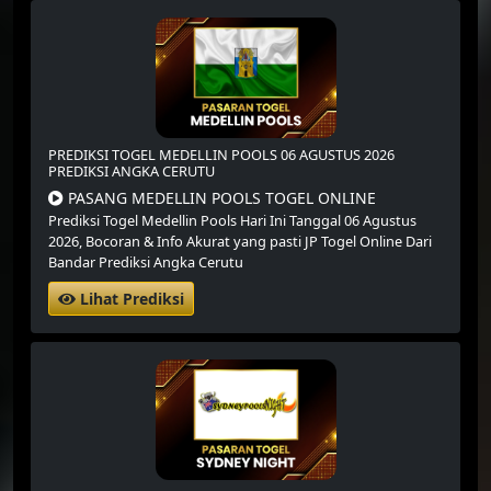
PREDIKSI TOGEL MEDELLIN POOLS 06 AGUSTUS 2026
PREDIKSI ANGKA CERUTU
PASANG MEDELLIN POOLS TOGEL ONLINE
Prediksi Togel Medellin Pools Hari Ini Tanggal 06 Agustus
2026,
Bocoran & Info Akurat yang pasti JP Togel Online Dari
Bandar Prediksi Angka Cerutu
Lihat Prediksi