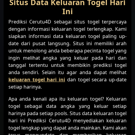
Situs Data Keluaran Togel Hari
Ini
Prediksi Cerutu4D sebagai situs togel terpercaya
dengan informasi keluaran togel terlengkap. Kami
siapkan informasi data keluaran togel paling up-
date dari pusat langsung. Situs ini memiliki arah
untuk menolong anda beberapa pecinta togel yang
ingin melihat angka yang keluar pada hari dan
tanggal tertentu untuk membikin prediksi togel
anda sendiri. Selain itu agar anda dapat melihat
keluaran togel hari ini
dan togel secara up-date
setiap harinya.
Apa anda kenali apa itu keluaran togel? Keluaran
togel sebagai data angka yang keluar setiap
harinya pada setiap pools. Situs data keluaran togel
hari ini Prediksi Cerutu4D menyediakan keluaran
togel lengkap yang dapat anda mainkan. Kami akan