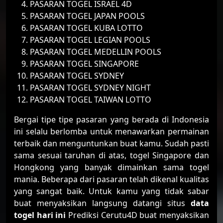
PASARAN TOGEL ISRAEL 4D
PASARAN TOGEL JAPAN POOLS
PASARAN TOGEL KUBA LOTTO
PASARAN TOGEL LEGIAN POOLS
PASARAN TOGEL MEDELLIN POOLS
PASARAN TOGEL SINGAPORE
PASARAN TOGEL SYDNEY
PASARAN TOGEL SYDNEY NIGHT
PASARAN TOGEL TAIWAN LOTTO
Bergai tipe tipe pasaran yang berada di Indonesia
ini selalu berlomba untuk menawarkan permainan
terbaik dan menguntunkan buat kamu. Sudah pasti
sama sesuai taruhan di atas, togel Singapore dan
Hongkong yang banyak dimainkan sama togel
mania. Beberapa dari pasaran telah dikenal kualitas
yang sangat baik. Untuk kamu yang tidak sabar
buat menyaksikan langsung datangi situs
data
togel hari ini
Prediksi Cerutu4D buat menyaksikan