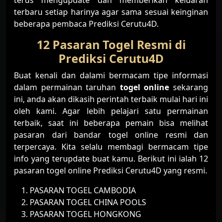
terus mengupdate dan memberikan keluaran
terbaru setiap harinya agar sama sesuai keinginan
beberapa pembaca Prediksi Cerutu4D.
12 Pasaran Togel Resmi di
Prediksi Cerutu4D
Buat kenali dan dalami bermacam tipe informasi
dalam permainan taruhan
togel online
sekarang
ini, anda akan dikasih perintah terbaik mulai hari ini
oleh kami. Agar lebih pelajari satu permainan
terbaik, saat ini beberapa pemain bisa melihat
pasaran dari bandar togel online resmi dan
terpercaya. Kita selalu membagi bermacam tipe
info yang terupdate buat kamu. Berikut ini ialah 12
pasaran togel online Prediksi Cerutu4D yang resmi.
PASARAN TOGEL CAMBODIA
PASARAN TOGEL CHINA POOLS
PASARAN TOGEL HONGKONG