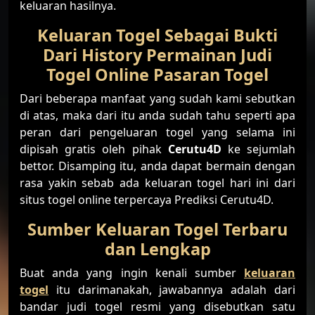
keluaran hasilnya.
Keluaran Togel Sebagai Bukti
Dari History Permainan Judi
Togel Online Pasaran Togel
Dari beberapa manfaat yang sudah kami sebutkan
di atas, maka dari itu anda sudah tahu seperti apa
peran dari pengeluaran togel yang selama ini
dipisah gratis oleh pihak
Cerutu4D
ke sejumlah
bettor. Disamping itu, anda dapat bermain dengan
rasa yakin sebab ada keluaran togel hari ini dari
situs togel online terpercaya Prediksi Cerutu4D.
Sumber Keluaran Togel Terbaru
dan Lengkap
Buat anda yang ingin kenali sumber
keluaran
togel
itu darimanakah, jawabannya adalah dari
bandar judi togel resmi yang disebutkan satu