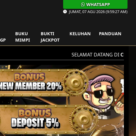
WHATSAPP
JUMAT, 07 AGU 2026 (
9:59:29 AM
)
BUKU
BUKTI
KELUHAN
PANDUAN
SGP
MIMPI
JACKPOT
SELAMAT DATANG DI
CERUTU4D
B