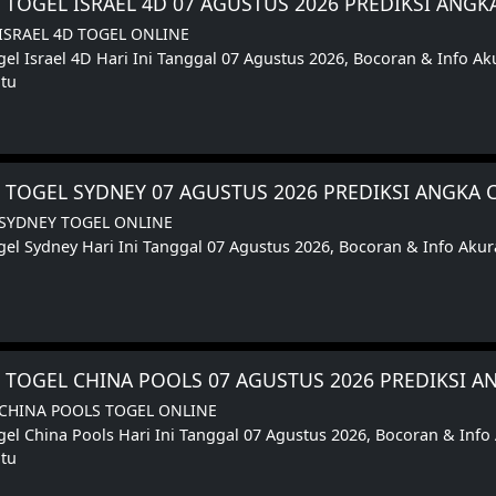
 TOGEL ISRAEL 4D 07 AGUSTUS 2026 PREDIKSI ANG
ISRAEL 4D TOGEL ONLINE
gel Israel 4D Hari Ini Tanggal 07 Agustus 2026,
Bocoran & Info Aku
tu
I TOGEL SYDNEY 07 AGUSTUS 2026 PREDIKSI ANGKA 
SYDNEY TOGEL ONLINE
gel Sydney Hari Ini Tanggal 07 Agustus 2026,
Bocoran & Info Akura
I TOGEL CHINA POOLS 07 AGUSTUS 2026 PREDIKSI 
CHINA POOLS TOGEL ONLINE
gel China Pools Hari Ini Tanggal 07 Agustus 2026,
Bocoran & Info 
tu