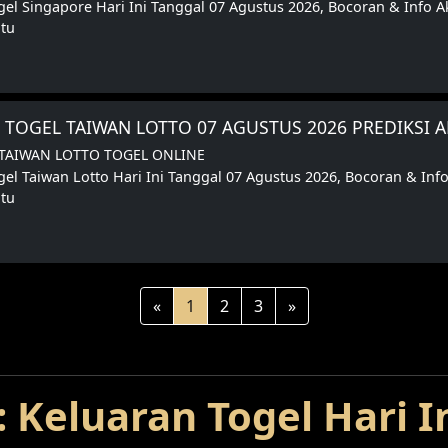
gel Singapore Hari Ini Tanggal 07 Agustus 2026,
Bocoran & Info Ak
tu
I TOGEL TAIWAN LOTTO 07 AGUSTUS 2026 PREDIKSI 
TAIWAN LOTTO TOGEL ONLINE
gel Taiwan Lotto Hari Ini Tanggal 07 Agustus 2026,
Bocoran & Info
tu
«
1
2
3
»
 Keluaran Togel Hari I