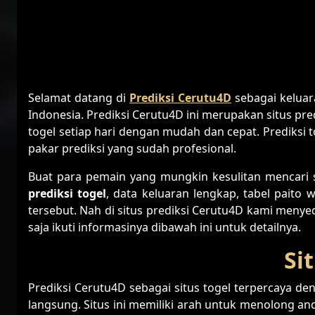
Selamat datang di
Prediksi Cerutu4D
sebagai keluara
Indonesia. Prediksi Cerutu4D ini merupakan situs pr
togel setiap hari dengan mudah dan cepat. Prediksi 
pakar prediksi yang sudah profesional.
Buat para pemain yang mungkin kesulitan mencari si
prediksi togel
, data keluaran lengkap, tabel paito 
tersebut. Nah di situs prediksi Cerutu4D kami meny
saja ikuti informasinya dibawah ini untuk detailnya.
Si
Prediksi Cerutu4D sebagai situs togel terpercaya de
langsung. Situs ini memiliki arah untuk menolong an