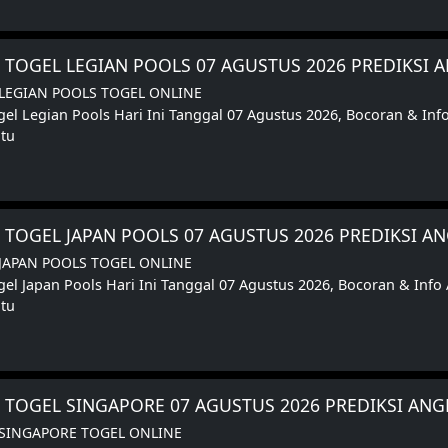
I TOGEL LEGIAN POOLS 07 AGUSTUS 2026 PREDIKSI 
LEGIAN POOLS TOGEL ONLINE
gel Legian Pools Hari Ini Tanggal 07 Agustus 2026,
Bocoran & Info
tu
I TOGEL JAPAN POOLS 07 AGUSTUS 2026 PREDIKSI A
JAPAN POOLS TOGEL ONLINE
gel Japan Pools Hari Ini Tanggal 07 Agustus 2026,
Bocoran & Info 
tu
I TOGEL SINGAPORE 07 AGUSTUS 2026 PREDIKSI AN
SINGAPORE TOGEL ONLINE