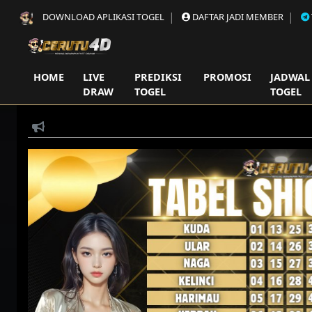
DOWNLOAD APLIKASI TOGEL
DAFTAR JADI MEMBER
HOME
LIVE
PREDIKSI
PROMOSI
JADWAL
DRAW
TOGEL
TOGEL