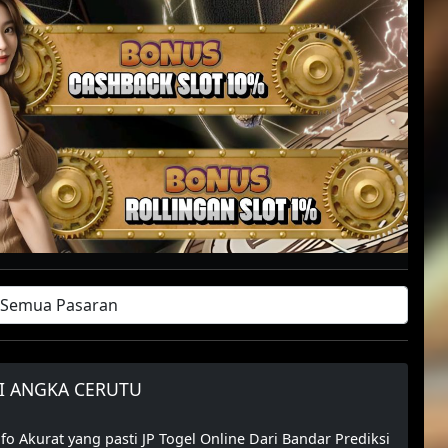
SI ANGKA CERUTU
fo Akurat yang pasti JP Togel Online Dari Bandar Prediksi