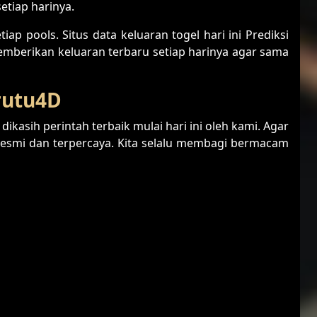
etiap harinya.
ap pools. Situs data keluaran togel hari ini Prediksi
mberikan keluaran terbaru setiap harinya agar sama
erutu4D
dikasih perintah terbaik mulai hari ini oleh kami. Agar
e resmi dan terpercaya. Kita selalu membagi bermacam