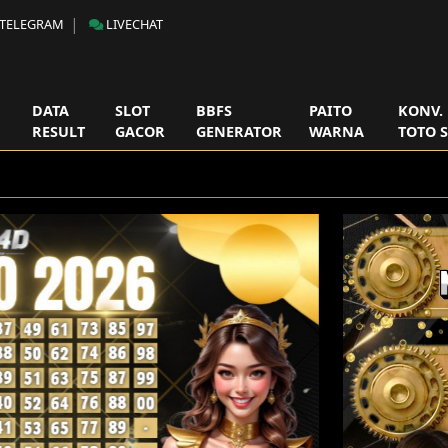
TELEGRAM
LIVECHAT
DATA
SLOT
BBFS
PAITO
KONV.
RESULT
GACOR
GENERATOR
WARNA
TOTO 