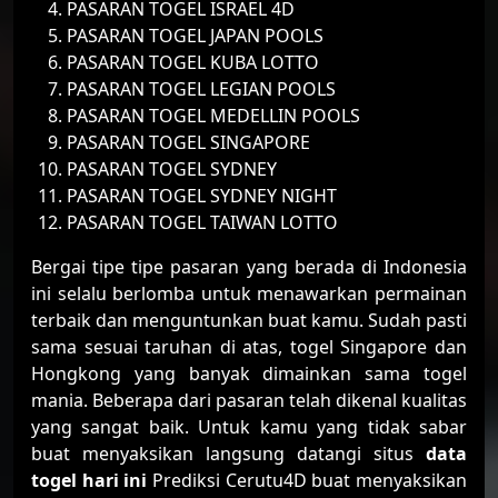
PASARAN TOGEL ISRAEL 4D
PASARAN TOGEL JAPAN POOLS
PASARAN TOGEL KUBA LOTTO
PASARAN TOGEL LEGIAN POOLS
PASARAN TOGEL MEDELLIN POOLS
PASARAN TOGEL SINGAPORE
PASARAN TOGEL SYDNEY
PASARAN TOGEL SYDNEY NIGHT
PASARAN TOGEL TAIWAN LOTTO
Bergai tipe tipe pasaran yang berada di Indonesia
ini selalu berlomba untuk menawarkan permainan
terbaik dan menguntunkan buat kamu. Sudah pasti
sama sesuai taruhan di atas, togel Singapore dan
Hongkong yang banyak dimainkan sama togel
mania. Beberapa dari pasaran telah dikenal kualitas
yang sangat baik. Untuk kamu yang tidak sabar
buat menyaksikan langsung datangi situs
data
togel hari ini
Prediksi Cerutu4D buat menyaksikan