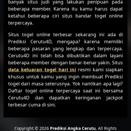
banyak situs judi yang lakukan penipuan pada
beberapa member. Karena itu kamu harus dapat
ketahui beberapa ciri situs bandar togel online
terpercaya.
Situs togel online terbesar sekarang ini ada di
Prediksi Cerutu4D, mengapa? karena memiliki
beberapa pasaran yang lengkap dan terpercaya.
Cerutu4D ini telah bisa dibuktikan dalam layani
beberapa member dengan benar-benar yakin. Situs
data keluaran togel hari ini
resmi kami siapkan
khusus untuk kamu yang ingin membuat Prediksi
togel dari masa seterusnya. Yok nantikan apa lagi?
Daftar togel online terpercaya saat ini bersama
Cerutu4D dan dapatkan keringanan jackpot
terbesar cuma di sini.
Copyright © 2026
Prediksi Angka Cerutu
, All Rights