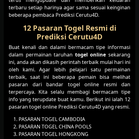
terus mengupdate dan memberikan keluaran
terbaru setiap harinya agar sama sesuai keinginan
beberapa pembaca Prediksi Cerutu4D.
12 Pasaran Togel Resmi di
Prediksi Cerutu4D
Buat kenali dan dalami bermacam tipe informasi
dalam permainan taruhan
togel online
sekarang
ini, anda akan dikasih perintah terbaik mulai hari ini
oleh kami. Agar lebih pelajari satu permainan
terbaik, saat ini beberapa pemain bisa melihat
pasaran dari bandar togel online resmi dan
terpercaya. Kita selalu membagi bermacam tipe
info yang terupdate buat kamu. Berikut ini ialah 12
pasaran togel online Prediksi Cerutu4D yang resmi.
PASARAN TOGEL CAMBODIA
PASARAN TOGEL CHINA POOLS
PASARAN TOGEL HONGKONG