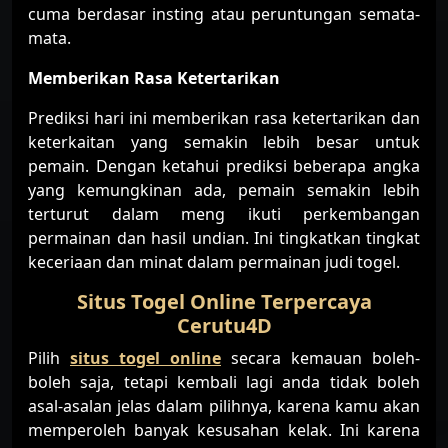
cuma berdasar insting atau peruntungan semata-
mata.
Memberikan Rasa Ketertarikan
Prediksi hari ini memberikan rasa ketertarikan dan
keterkaitan yang semakin lebih besar untuk
pemain. Dengan ketahui prediksi beberapa angka
yang kemungkinan ada, pemain semakin lebih
terturut dalam meng ikuti perkembangan
permainan dan hasil undian. Ini tingkatkan tingkat
keceriaan dan minat dalam permainan judi togel.
Situs Togel Online Terpercaya
Cerutu4D
Pilih
situs togel online
secara kemauan boleh-
boleh saja, tetapi kembali lagi anda tidak boleh
asal-asalan jelas dalam pilihnya, karena kamu akan
memperoleh banyak kesusahan kelak. Ini karena