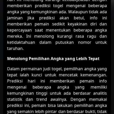
memberikan prediksi togel mengenai beberapa
angka yang kemungkinan ada. Walaupun tidak ada
jaminan jika prediksi akan betul, info ini
memberikan pemain sedikit keyakinan diri dan
kepercayaan saat menentukan beberapa angka
mereka. Ini menolong kurangi rasa ragu dan
ketidaktahuan dalam putuskan nomor untuk
taruhan.
Menolong Pemilihan Angka yang Lebih Tepat
Dalam permainan judi togel, pemilihan angka yang
tepat ialah kunci untuk mencetak kemenangan.
Prediksi hari ini memberikan pemain info
mengenai beberapa angka yang memiliki
kemungkinan tinggi untuk ada berdasar analitis
statistik dan trend awalnya. Dengan memakai
prediksi ini, pemain bisa lakukan pemilihan angka
yang semakin lebih pintar dan berdasar bukti, tidak