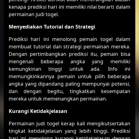
kenapa prediksi hari ini memiliki nilai berarti dalam
permainan judi togel.
Menyediakan Tutorial dan Strategi
Prediksi hari ini menolong pemain togel dalam
membuat tutorial dan strategi permainan mereka.
Dengan pertimbangkan prediksi itu, pemain bisa
mengenali beberapa angka yang memiliki
kemungkinan tinggi untuk ada. Info ini
memungkinkannya pemain untuk pilih beberapa
angka yang dipandang paling mempunyai potensi,
dan dengan begitu, tingkatkan kesempatan
mereka untuk memenangkan permainan.
Kurangi Ketidakjelasan
Permainan judi togel kerap kali mengikutsertakan
tingkat ketidakjelasan yang lebih tinggi. Prediksi
hari ini menolong kurangi ketidakjelasan dengan