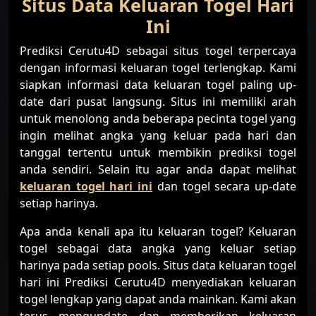
Situs Data Keluaran Togel Hari
Ini
Prediksi Cerutu4D sebagai situs togel terpercaya
dengan informasi keluaran togel terlengkap. Kami
siapkan informasi data keluaran togel paling up-
date dari pusat langsung. Situs ini memiliki arah
untuk menolong anda beberapa pecinta togel yang
ingin melihat angka yang keluar pada hari dan
tanggal tertentu untuk membikin prediksi togel
anda sendiri. Selain itu agar anda dapat melihat
keluaran togel hari ini
dan togel secara up-date
setiap harinya.
Apa anda kenali apa itu keluaran togel? Keluaran
togel sebagai data angka yang keluar setiap
harinya pada setiap pools. Situs data keluaran togel
hari ini Prediksi Cerutu4D menyediakan keluaran
togel lengkap yang dapat anda mainkan. Kami akan