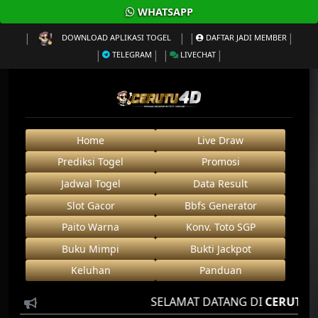
WHATSAPP
DOWNLOAD APLIKASI TOGEL
DAFTAR JADI MEMBER
TELEGRAM
LIVECHAT
Home
Live Draw
Prediksi Togel
Promosi
Jadwal Togel
Data Result
Slot Gacor
Bbfs Generator
Paito Warna
Konv. Toto SGP
Buku Mimpi
Bukti Jackpot
Keluhan
Panduan
SELAMAT DATANG DI
CERUTU4D
B