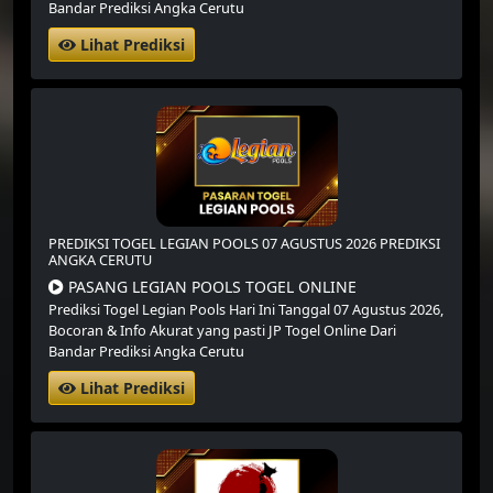
Bandar Prediksi Angka Cerutu
Lihat Prediksi
PREDIKSI TOGEL LEGIAN POOLS 07 AGUSTUS 2026 PREDIKSI
ANGKA CERUTU
PASANG LEGIAN POOLS TOGEL ONLINE
Prediksi Togel Legian Pools Hari Ini Tanggal 07 Agustus 2026,
Bocoran & Info Akurat yang pasti JP Togel Online Dari
Bandar Prediksi Angka Cerutu
Lihat Prediksi