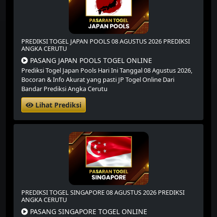
PREDIKSI TOGEL JAPAN POOLS 08 AGUSTUS 2026 PREDIKSI
ANGKA CERUTU
PASANG JAPAN POOLS TOGEL ONLINE
Prediksi Togel Japan Pools Hari Ini Tanggal 08 Agustus 2026,
Bocoran & Info Akurat yang pasti JP Togel Online Dari
Bandar Prediksi Angka Cerutu
Lihat Prediksi
PREDIKSI TOGEL SINGAPORE 08 AGUSTUS 2026 PREDIKSI
ANGKA CERUTU
PASANG SINGAPORE TOGEL ONLINE