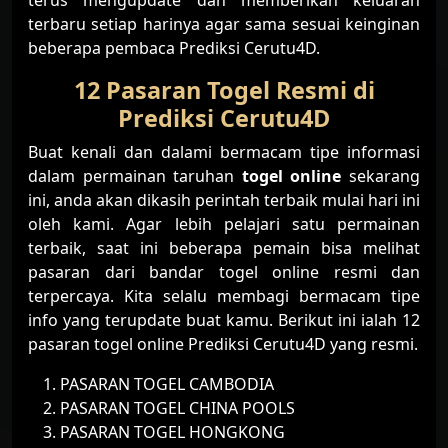
terus mengupdate dan memberikan keluaran
terbaru setiap harinya agar sama sesuai keinginan
beberapa pembaca Prediksi Cerutu4D.
12 Pasaran Togel Resmi di
Prediksi Cerutu4D
Buat kenali dan dalami bermacam tipe informasi
dalam permainan taruhan
togel online
sekarang
ini, anda akan dikasih perintah terbaik mulai hari ini
oleh kami. Agar lebih pelajari satu permainan
terbaik, saat ini beberapa pemain bisa melihat
pasaran dari bandar togel online resmi dan
terpercaya. Kita selalu membagi bermacam tipe
info yang terupdate buat kamu. Berikut ini ialah 12
pasaran togel online Prediksi Cerutu4D yang resmi.
PASARAN TOGEL CAMBODIA
PASARAN TOGEL CHINA POOLS
PASARAN TOGEL HONGKONG