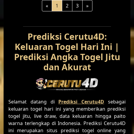
«
1
2
3
»
Prediksi Cerutu4D:
Keluaran Togel Hari Ini |
Prediksi Angka Togel Jitu
dan Akurat
Selamat datang di
Prediksi Cerutu4D
sebagai
keluaran togel hari ini yang memberikan prediksi
togel jitu, live draw, data keluaran hingga paito
warna terlengkap di Indonesia. Prediksi Cerutu4D
ini merupakan situs prediksi togel online yang