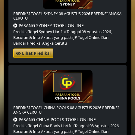
PREDIKSI TOGEL SYDNEY 08 AGUSTUS 2026 PREDIKSI ANGKA
CERUTU
PASANG SYDNEY TOGEL ONLINE
Prediksi Togel Sydney Hari Ini Tanggal 08 Agustus 2026,
Bocoran & Info Akurat yang pasti JP Togel Online Dari
Bandar Prediksi Angka Cerutu
Lihat Prediksi
PREDIKSI TOGEL CHINA POOLS 08 AGUSTUS 2026 PREDIKSI
ANGKA CERUTU
PASANG CHINA POOLS TOGEL ONLINE
Prediksi Togel China Pools Hari Ini Tanggal 08 Agustus 2026,
Bocoran & Info Akurat yang pasti JP Togel Online Dari