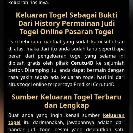
keluaran hasilnya.
Keluaran Togel Sebagai Bukti
Dari History Permainan Judi
Togel Online Pasaran Togel
Dari beberapa manfaat yang sudah kami sebutkan
di atas, maka dari itu anda sudah tahu seperti apa
peran dari pengeluaran togel yang selama ini
dipisah gratis oleh pihak
Cerutu4D
ke sejumlah
bettor. Disamping itu, anda dapat bermain dengan
rasa yakin sebab ada keluaran togel hari ini dari
situs togel online terpercaya Prediksi Cerutu4D.
Sumber Keluaran Togel Terbaru
dan Lengkap
Buat anda yang ingin kenali sumber
keluaran
togel
itu darimanakah, jawabannya adalah dari
bandar judi togel resmi yang disebutkan satu