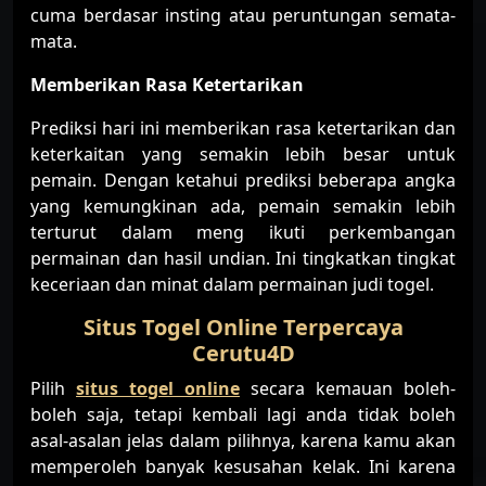
cuma berdasar insting atau peruntungan semata-
mata.
Memberikan Rasa Ketertarikan
Prediksi hari ini memberikan rasa ketertarikan dan
keterkaitan yang semakin lebih besar untuk
pemain. Dengan ketahui prediksi beberapa angka
yang kemungkinan ada, pemain semakin lebih
terturut dalam meng ikuti perkembangan
permainan dan hasil undian. Ini tingkatkan tingkat
keceriaan dan minat dalam permainan judi togel.
Situs Togel Online Terpercaya
Cerutu4D
Pilih
situs togel online
secara kemauan boleh-
boleh saja, tetapi kembali lagi anda tidak boleh
asal-asalan jelas dalam pilihnya, karena kamu akan
memperoleh banyak kesusahan kelak. Ini karena