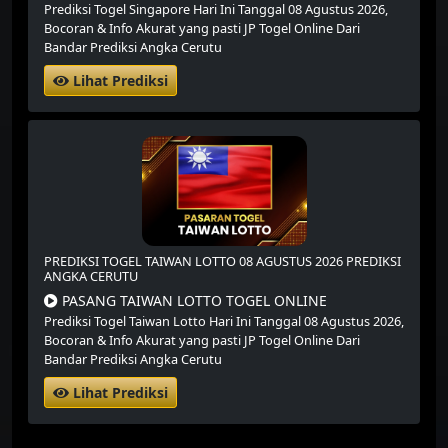
Prediksi Togel Singapore Hari Ini Tanggal 08 Agustus 2026,
Bocoran & Info Akurat yang pasti JP Togel Online Dari
Bandar Prediksi Angka Cerutu
Lihat Prediksi
PREDIKSI TOGEL TAIWAN LOTTO 08 AGUSTUS 2026 PREDIKSI
ANGKA CERUTU
PASANG TAIWAN LOTTO TOGEL ONLINE
Prediksi Togel Taiwan Lotto Hari Ini Tanggal 08 Agustus 2026,
Bocoran & Info Akurat yang pasti JP Togel Online Dari
Bandar Prediksi Angka Cerutu
Lihat Prediksi