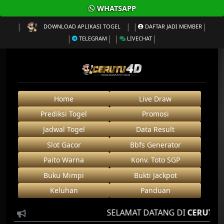
WHATSAPP
DOWNLOAD APLIKASI TOGEL
DAFTAR JADI MEMBER
TELEGRAM
LIVECHAT
Home
Live Draw
Prediksi Togel
Promosi
Jadwal Togel
Data Result
Slot Gacor
Bbfs Generator
Paito Warna
Konv. Toto SGP
Buku Mimpi
Bukti Jackpot
Keluhan
Panduan
SELAMAT DATANG DI
CERUTU4D
B