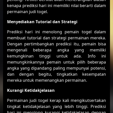
kenapa prediksi hari ini memiliki nilai berarti dalam
permainan judi togel.
Menyediakan Tutorial dan Strategi
Prediksi hari ini menolong pemain togel dalam
membuat tutorial dan strategi permainan mereka.
Dengan pertimbangkan prediksi itu, pemain bisa
mengenali beberapa angka yang memiliki
kemungkinan tinggi untuk ada. Info ini
memungkinkannya pemain untuk pilih beberapa
angka yang dipandang paling mempunyai potensi,
dan dengan begitu, tingkatkan kesempatan
mereka untuk memenangkan permainan.
Kurangi Ketidakjelasan
Permainan judi togel kerap kali mengikutsertakan
tingkat ketidakjelasan yang lebih tinggi. Prediksi
hari ini menolong kurangi ketidakjelasan dengan