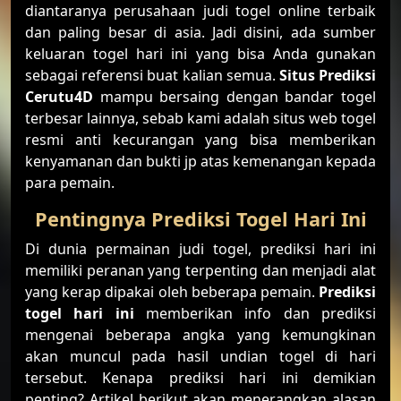
diantaranya perusahaan judi togel online terbaik
dan paling besar di asia. Jadi disini, ada sumber
keluaran togel hari ini yang bisa Anda gunakan
sebagai referensi buat kalian semua.
Situs Prediksi
Cerutu4D
mampu bersaing dengan bandar togel
terbesar lainnya, sebab kami adalah situs web togel
resmi anti kecurangan yang bisa memberikan
kenyamanan dan bukti jp atas kemenangan kepada
para pemain.
Pentingnya Prediksi Togel Hari Ini
Di dunia permainan judi togel, prediksi hari ini
memiliki peranan yang terpenting dan menjadi alat
yang kerap dipakai oleh beberapa pemain.
Prediksi
togel hari ini
memberikan info dan prediksi
mengenai beberapa angka yang kemungkinan
akan muncul pada hasil undian togel di hari
tersebut. Kenapa prediksi hari ini demikian
penting? Artikel berikut akan menerangkan alasan