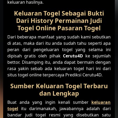
keluaran hasilnya.
Keluaran Togel Sebagai Bukti
Dari History Permainan Judi
Togel Online Pasaran Togel
Dari beberapa manfaat yang sudah kami sebutkan
di atas, maka dari itu anda sudah tahu seperti apa
peran dari pengeluaran togel yang selama ini
dipisah gratis oleh pihak
Cerutu4D
ke sejumlah
bettor. Disamping itu, anda dapat bermain dengan
rasa yakin sebab ada keluaran togel hari ini dari
situs togel online terpercaya Prediksi Cerutu4D.
Sumber Keluaran Togel Terbaru
dan Lengkap
Buat anda yang ingin kenali sumber
keluaran
togel
itu darimanakah, jawabannya adalah dari
bandar judi togel resmi yang disebutkan satu