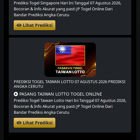
Prediksi Togel Singapore Hari Ini Tanggal 07 Agustus 2026,
Bocoran & Info Akurat yang pasti JP Togel Online Dari
Bandar Prediksi Angka Cerutu
Lihat Prediksi
PREDIKSI TOGEL TAIWAN LOTTO 07 AGUSTUS 2026 PREDIKSI
ANGKA CERUTU
PASANG TAIWAN LOTTO TOGEL ONLINE
Prediksi Togel Taiwan Lotto Hari Ini Tanggal 07 Agustus 2026,
Bocoran & Info Akurat yang pasti JP Togel Online Dari
Bandar Prediksi Angka Cerutu
Lihat Prediksi