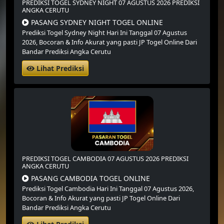
PREDIKSI TOGEL SYDNEY NIGHT 07 AGUSTUS 2026 PREDIKSI
ANGKA CERUTU
PASANG SYDNEY NIGHT TOGEL ONLINE
Prediksi Togel Sydney Night Hari Ini Tanggal 07 Agustus
2026,
Bocoran & Info Akurat yang pasti JP Togel Online Dari
Bandar Prediksi Angka Cerutu
Lihat Prediksi
PREDIKSI TOGEL CAMBODIA 07 AGUSTUS 2026 PREDIKSI
ANGKA CERUTU
PASANG CAMBODIA TOGEL ONLINE
Prediksi Togel Cambodia Hari Ini Tanggal 07 Agustus 2026,
Bocoran & Info Akurat yang pasti JP Togel Online Dari
Bandar Prediksi Angka Cerutu