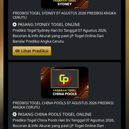
PREDIKSI TOGEL SYDNEY 07 AGUSTUS 2026 PREDIKSI ANGKA
CERUTU
PASANG SYDNEY TOGEL ONLINE
Prediksi Togel Sydney Hari Ini Tanggal 07 Agustus 2026,
Bocoran & Info Akurat yang pasti JP Togel Online Dari
Bandar Prediksi Angka Cerutu
Lihat Prediksi
PREDIKSI TOGEL CHINA POOLS 07 AGUSTUS 2026 PREDIKSI
ANGKA CERUTU
PASANG CHINA POOLS TOGEL ONLINE
Prediksi Togel China Pools Hari Ini Tanggal 07 Agustus 2026,
Bocoran & Info Akurat yang pasti JP Togel Online Dari