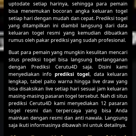
uptodate setiap harinya, sehingga para pemain
bisa menemukan bocoran angka keluaran togel
setiap hari dengan mudah dan cepat. Prediksi togel
yang ditampilkan ini diambil langsung dari data
keluaran togel resmi yang kemudian dibuatkan
rumus oleh pakar prediksi yang sudah profesional.
Buat para pemain yang mungkin kesulitan mencari
situs prediksi togel bisa langsung berlangganan
dengan Prediksi Cerutu4D saja. Disini kami
menyediakan info
prediksi togel
, data keluaran
lengkap, tabel paito warna hingga live draw yang
bisa disaksikan live setiap hari sesuai jam keluaran
masing-masing pasaran togel tersebut. Nah di situs
prediksi Cerutu4D kami menyediakan 12 pasaran
togel resmi dan terpercaya yang bisa Anda
mainkan dengan resmi dan anti nawala. Langsung
saja ikuti informasinya dibawah ini untuk detailnya.