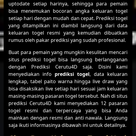
uptodate setiap harinya, sehingga para pemain
bisa menemukan bocoran angka keluaran togel
setiap hari dengan mudah dan cepat. Prediksi togel
yang ditampilkan ini diambil langsung dari data
keluaran togel resmi yang kemudian dibuatkan
rumus oleh pakar prediksi yang sudah profesional.
Buat para pemain yang mungkin kesulitan mencari
situs prediksi togel bisa langsung berlangganan
dengan Prediksi Cerutu4D saja. Disini kami
menyediakan info
prediksi togel
, data keluaran
lengkap, tabel paito warna hingga live draw yang
bisa disaksikan live setiap hari sesuai jam keluaran
masing-masing pasaran togel tersebut. Nah di situs
prediksi Cerutu4D kami menyediakan 12 pasaran
togel resmi dan terpercaya yang bisa Anda
mainkan dengan resmi dan anti nawala. Langsung
saja ikuti informasinya dibawah ini untuk detailnya.