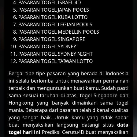
PASARAN TOGEL ISRAEL 4D
PASARAN TOGEL JAPAN POOLS
PASARAN TOGEL KUBA LOTTO
PASARAN TOGEL LEGIAN POOLS
PASARAN TOGEL MEDELLIN POOLS
PASARAN TOGEL SINGAPORE
PASARAN TOGEL SYDNEY
PASARAN TOGEL SYDNEY NIGHT
PASARAN TOGEL TAIWAN LOTTO
Bergai tipe tipe pasaran yang berada di Indonesia
ini selalu berlomba untuk menawarkan permainan
terbaik dan menguntunkan buat kamu. Sudah pasti
sama sesuai taruhan di atas, togel Singapore dan
Hongkong yang banyak dimainkan sama togel
mania. Beberapa dari pasaran telah dikenal kualitas
yang sangat baik. Untuk kamu yang tidak sabar
buat menyaksikan langsung datangi situs
data
togel hari ini
Prediksi Cerutu4D buat menyaksikan