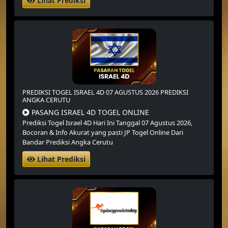
Lihat Prediksi
PREDIKSI TOGEL ISRAEL 4D 07 AGUSTUS 2026 PREDIKSI
ANGKA CERUTU
PASANG ISRAEL 4D TOGEL ONLINE
Prediksi Togel Israel 4D Hari Ini Tanggal 07 Agustus 2026,
Bocoran & Info Akurat yang pasti JP Togel Online Dari
Bandar Prediksi Angka Cerutu
Lihat Prediksi