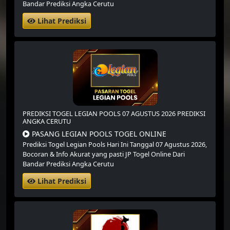
Bandar Prediksi Angka Cerutu
Lihat Prediksi
PREDIKSI TOGEL LEGIAN POOLS 07 AGUSTUS 2026 PREDIKSI
ANGKA CERUTU
PASANG LEGIAN POOLS TOGEL ONLINE
Prediksi Togel Legian Pools Hari Ini Tanggal 07 Agustus 2026,
Bocoran & Info Akurat yang pasti JP Togel Online Dari
Bandar Prediksi Angka Cerutu
Lihat Prediksi