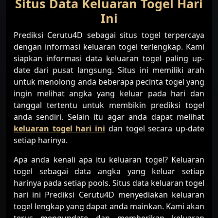
Situs Data Keluaran Togel Hari
Ini
Prediksi Cerutu4D sebagai situs togel terpercaya
dengan informasi keluaran togel terlengkap. Kami
siapkan informasi data keluaran togel paling up-
date dari pusat langsung. Situs ini memiliki arah
untuk menolong anda beberapa pecinta togel yang
ingin melihat angka yang keluar pada hari dan
tanggal tertentu untuk membikin prediksi togel
anda sendiri. Selain itu agar anda dapat melihat
keluaran togel hari ini
dan togel secara up-date
setiap harinya.
Apa anda kenali apa itu keluaran togel? Keluaran
togel sebagai data angka yang keluar setiap
harinya pada setiap pools. Situs data keluaran togel
hari ini Prediksi Cerutu4D menyediakan keluaran
togel lengkap yang dapat anda mainkan. Kami akan