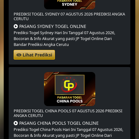
PREDIKSI TOGEL SYDNEY 07 AGUSTUS 2026 PREDIKSI ANGKA
CERUTU
PASANG SYDNEY TOGEL ONLINE
Prediksi Togel Sydney Hari Ini Tanggal 07 Agustus 2026,
Bocoran & Info Akurat yang pasti JP Togel Online Dari
Bandar Prediksi Angka Cerutu
Lihat Prediksi
PREDIKSI TOGEL CHINA POOLS 07 AGUSTUS 2026 PREDIKSI
ANGKA CERUTU
PASANG CHINA POOLS TOGEL ONLINE
Prediksi Togel China Pools Hari Ini Tanggal 07 Agustus 2026,
Bocoran & Info Akurat yang pasti JP Togel Online Dari