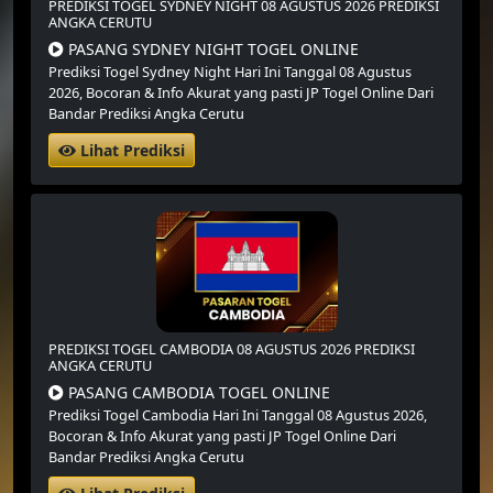
PREDIKSI TOGEL SYDNEY NIGHT 08 AGUSTUS 2026 PREDIKSI
ANGKA CERUTU
PASANG SYDNEY NIGHT TOGEL ONLINE
Prediksi Togel Sydney Night Hari Ini Tanggal 08 Agustus
2026,
Bocoran & Info Akurat yang pasti JP Togel Online Dari
Bandar Prediksi Angka Cerutu
Lihat Prediksi
PREDIKSI TOGEL CAMBODIA 08 AGUSTUS 2026 PREDIKSI
ANGKA CERUTU
PASANG CAMBODIA TOGEL ONLINE
Prediksi Togel Cambodia Hari Ini Tanggal 08 Agustus 2026,
Bocoran & Info Akurat yang pasti JP Togel Online Dari
Bandar Prediksi Angka Cerutu