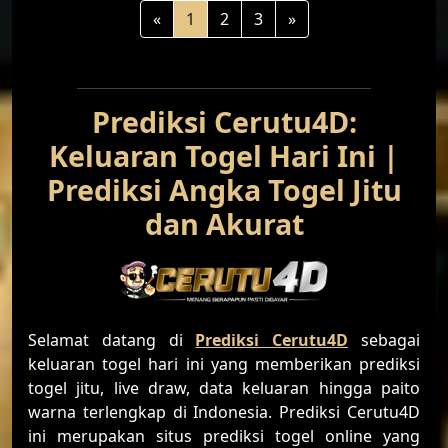
«
1
2
3
»
Prediksi Cerutu4D:
Keluaran Togel Hari Ini |
Prediksi Angka Togel Jitu
dan Akurat
Selamat datang di
Prediksi Cerutu4D
sebagai
keluaran togel hari ini yang memberikan prediksi
togel jitu, live draw, data keluaran hingga paito
warna terlengkap di Indonesia. Prediksi Cerutu4D
ini merupakan situs prediksi togel online yang