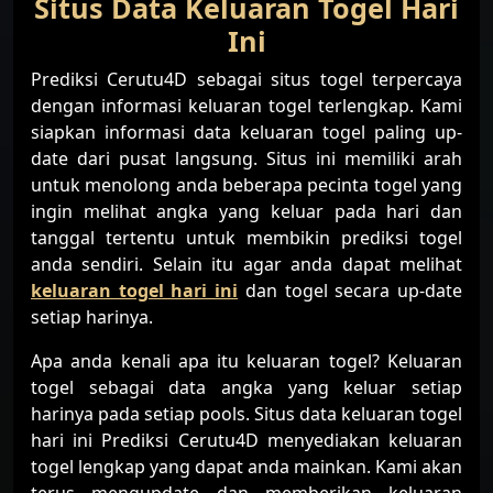
Situs Data Keluaran Togel Hari
Ini
Prediksi Cerutu4D sebagai situs togel terpercaya
dengan informasi keluaran togel terlengkap. Kami
siapkan informasi data keluaran togel paling up-
date dari pusat langsung. Situs ini memiliki arah
untuk menolong anda beberapa pecinta togel yang
ingin melihat angka yang keluar pada hari dan
tanggal tertentu untuk membikin prediksi togel
anda sendiri. Selain itu agar anda dapat melihat
keluaran togel hari ini
dan togel secara up-date
setiap harinya.
Apa anda kenali apa itu keluaran togel? Keluaran
togel sebagai data angka yang keluar setiap
harinya pada setiap pools. Situs data keluaran togel
hari ini Prediksi Cerutu4D menyediakan keluaran
togel lengkap yang dapat anda mainkan. Kami akan