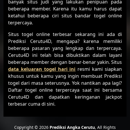
banyak situs judi yang lakukan penipuan pada
beberapa member. Karena itu kamu harus dapat
ketahui beberapa ciri situs bandar togel online
terpercaya.
Situs togel online terbesar sekarang ini ada di
Prediksi Cerutu4D, mengapa? karena memiliki
beberapa pasaran yang lengkap dan terpercaya.
Cerutu4D ini telah bisa dibuktikan dalam layani
beberapa member dengan benar-benar yakin. Situs
data keluaran togel hari ini
resmi kami siapkan
khusus untuk kamu yang ingin membuat Prediksi
togel dari masa seterusnya. Yok nantikan apa lagi?
Daftar togel online terpercaya saat ini bersama
Cerutu4D dan dapatkan keringanan jackpot
terbesar cuma di sini.
Copyright © 2026
Prediksi Angka Cerutu
, All Rights