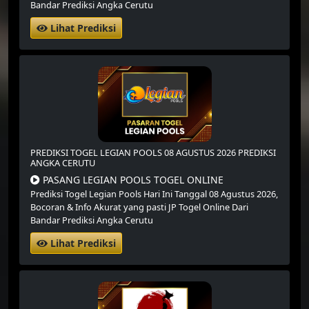
Bandar Prediksi Angka Cerutu
Lihat Prediksi
PREDIKSI TOGEL LEGIAN POOLS 08 AGUSTUS 2026 PREDIKSI
ANGKA CERUTU
PASANG LEGIAN POOLS TOGEL ONLINE
Prediksi Togel Legian Pools Hari Ini Tanggal 08 Agustus 2026,
Bocoran & Info Akurat yang pasti JP Togel Online Dari
Bandar Prediksi Angka Cerutu
Lihat Prediksi