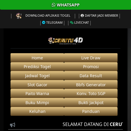
WHATSAPP
DOWNLOAD APLIKASI TOGEL
DAFTAR JADI MEMBER
TELEGRAM
LIVECHAT
Home
Live Draw
Prediksi Togel
Promosi
Jadwal Togel
Data Result
Slot Gacor
Bbfs Generator
Paito Warna
Konv. Toto SGP
Buku Mimpi
Bukti Jackpot
Keluhan
Panduan
SELAMAT DATANG DI
CERUTU4D
B