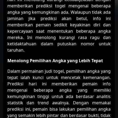
memberikan prediksi togel mengenai beberapa
angka yang kemungkinan ada. Walaupun tidak ada
jaminan jika prediksi akan betul, info ini
memberikan pemain sedikit keyakinan diri dan
kepercayaan saat menentukan beberapa angka
mereka. Ini menolong kurangi rasa ragu dan
ketidaktahuan dalam putuskan nomor untuk
taruhan.
Menolong Pemilihan Angka yang Lebih Tepat
Dalam permainan judi togel, pemilihan angka yang
tepat ialah kunci untuk mencetak kemenangan.
Prediksi hari ini memberikan pemain info
mengenai beberapa angka yang memiliki
kemungkinan tinggi untuk ada berdasar analitis
statistik dan trend awalnya. Dengan memakai
prediksi ini, pemain bisa lakukan pemilihan angka
yang semakin lebih pintar dan berdasar bukti, tidak