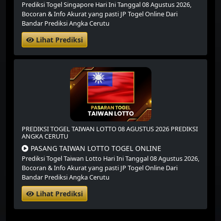
Prediksi Togel Singapore Hari Ini Tanggal 08 Agustus 2026,
Bocoran & Info Akurat yang pasti JP Togel Online Dari
Bandar Prediksi Angka Cerutu
Lihat Prediksi
PREDIKSI TOGEL TAIWAN LOTTO 08 AGUSTUS 2026 PREDIKSI
ANGKA CERUTU
PASANG TAIWAN LOTTO TOGEL ONLINE
Prediksi Togel Taiwan Lotto Hari Ini Tanggal 08 Agustus 2026,
Bocoran & Info Akurat yang pasti JP Togel Online Dari
Bandar Prediksi Angka Cerutu
Lihat Prediksi