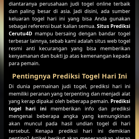
diantaranya perusahaan judi togel online terbaik
dan paling besar di asia. Jadi disini, ada sumber
keluaran togel hari ini yang bisa Anda gunakan
sebagai referensi buat kalian semua.
Situs Prediksi
Cerutu4D
mampu bersaing dengan bandar togel
terbesar lainnya, sebab kami adalah situs web togel
resmi anti kecurangan yang bisa memberikan
kenyamanan dan bukti jp atas kemenangan kepada
para pemain.
Pentingnya Prediksi Togel Hari Ini
Di dunia permainan judi togel, prediksi hari ini
memiliki peranan yang terpenting dan menjadi alat
yang kerap dipakai oleh beberapa pemain.
Prediksi
togel hari ini
memberikan info dan prediksi
mengenai beberapa angka yang kemungkinan
akan muncul pada hasil undian togel di hari
tersebut. Kenapa prediksi hari ini demikian
penting? Artikel berikut akan menerangkan alasan