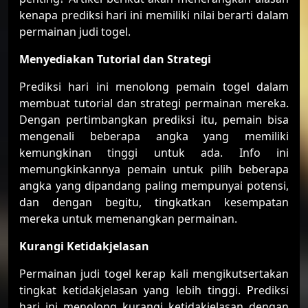
kenapa prediksi hari ini memiliki nilai berarti dalam
permainan judi togel.
Menyediakan Tutorial dan Strategi
Prediksi hari ini menolong pemain togel dalam
membuat tutorial dan strategi permainan mereka.
Dengan pertimbangkan prediksi itu, pemain bisa
mengenali beberapa angka yang memiliki
kemungkinan tinggi untuk ada. Info ini
memungkinkannya pemain untuk pilih beberapa
angka yang dipandang paling mempunyai potensi,
dan dengan begitu, tingkatkan kesempatan
mereka untuk memenangkan permainan.
Kurangi Ketidakjelasan
Permainan judi togel kerap kali mengikutsertakan
tingkat ketidakjelasan yang lebih tinggi. Prediksi
hari ini menolong kurangi ketidakjelasan dengan