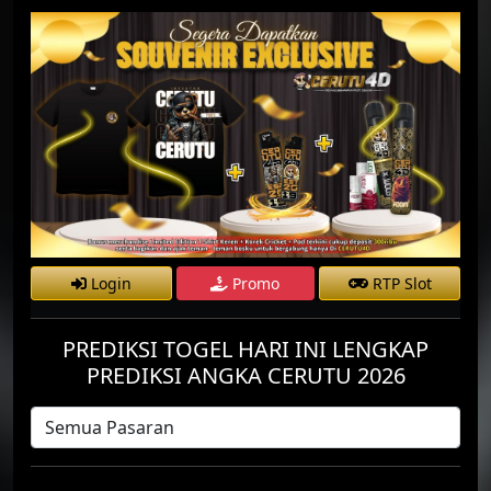
Login
Promo
RTP Slot
PREDIKSI TOGEL HARI INI LENGKAP
PREDIKSI ANGKA CERUTU 2026