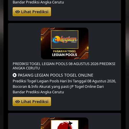
Bandar Prediksi Angka Cerutu
Lihat Prediksi
PREDIKSI TOGEL LEGIAN POOLS 08 AGUSTUS 2026 PREDIKSI
ANGKA CERUTU
PASANG LEGIAN POOLS TOGEL ONLINE
Prediksi Togel Legian Pools Hari Ini Tanggal 08 Agustus 2026,
Bocoran & Info Akurat yang pasti JP Togel Online Dari
Bandar Prediksi Angka Cerutu
Lihat Prediksi