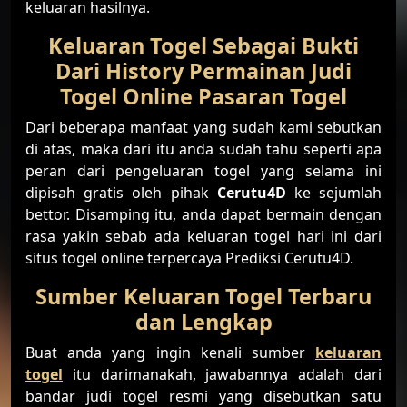
keluaran hasilnya.
Keluaran Togel Sebagai Bukti
Dari History Permainan Judi
Togel Online Pasaran Togel
Dari beberapa manfaat yang sudah kami sebutkan
di atas, maka dari itu anda sudah tahu seperti apa
peran dari pengeluaran togel yang selama ini
dipisah gratis oleh pihak
Cerutu4D
ke sejumlah
bettor. Disamping itu, anda dapat bermain dengan
rasa yakin sebab ada keluaran togel hari ini dari
situs togel online terpercaya Prediksi Cerutu4D.
Sumber Keluaran Togel Terbaru
dan Lengkap
Buat anda yang ingin kenali sumber
keluaran
togel
itu darimanakah, jawabannya adalah dari
bandar judi togel resmi yang disebutkan satu