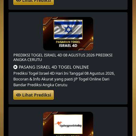
Lihat Prediksi
PREDIKSI TOGEL ISRAEL 4D 08 AGUSTUS 2026 PREDIKSI
ANGKA CERUTU
PASANG ISRAEL 4D TOGEL ONLINE
Prediksi Togel Israel 4D Hari Ini Tanggal 08 Agustus 2026,
Bocoran & Info Akurat yang pasti JP Togel Online Dari
Bandar Prediksi Angka Cerutu
Lihat Prediksi