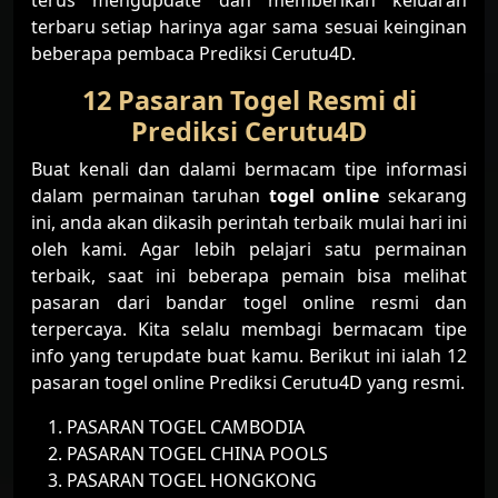
terus mengupdate dan memberikan keluaran
terbaru setiap harinya agar sama sesuai keinginan
beberapa pembaca Prediksi Cerutu4D.
12 Pasaran Togel Resmi di
Prediksi Cerutu4D
Buat kenali dan dalami bermacam tipe informasi
dalam permainan taruhan
togel online
sekarang
ini, anda akan dikasih perintah terbaik mulai hari ini
oleh kami. Agar lebih pelajari satu permainan
terbaik, saat ini beberapa pemain bisa melihat
pasaran dari bandar togel online resmi dan
terpercaya. Kita selalu membagi bermacam tipe
info yang terupdate buat kamu. Berikut ini ialah 12
pasaran togel online Prediksi Cerutu4D yang resmi.
PASARAN TOGEL CAMBODIA
PASARAN TOGEL CHINA POOLS
PASARAN TOGEL HONGKONG