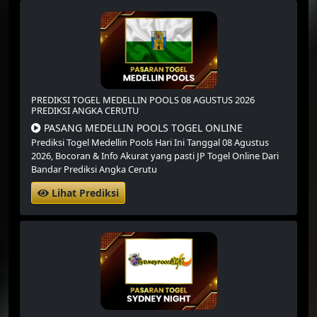
PREDIKSI TOGEL MEDELLIN POOLS 08 AGUSTUS 2026
PREDIKSI ANGKA CERUTU
PASANG MEDELLIN POOLS TOGEL ONLINE
Prediksi Togel Medellin Pools Hari Ini Tanggal 08 Agustus
2026,
Bocoran & Info Akurat yang pasti JP Togel Online Dari
Bandar Prediksi Angka Cerutu
Lihat Prediksi