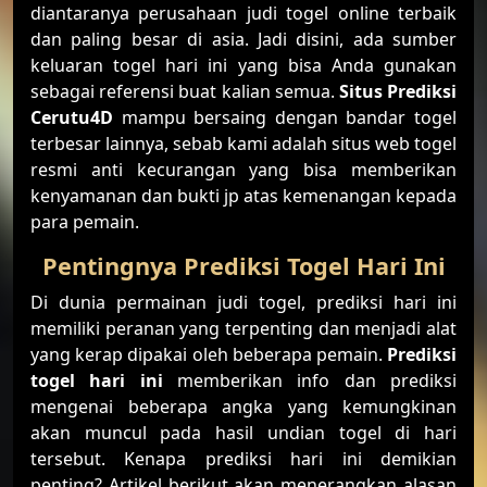
diantaranya perusahaan judi togel online terbaik
dan paling besar di asia. Jadi disini, ada sumber
keluaran togel hari ini yang bisa Anda gunakan
sebagai referensi buat kalian semua.
Situs Prediksi
Cerutu4D
mampu bersaing dengan bandar togel
terbesar lainnya, sebab kami adalah situs web togel
resmi anti kecurangan yang bisa memberikan
kenyamanan dan bukti jp atas kemenangan kepada
para pemain.
Pentingnya Prediksi Togel Hari Ini
Di dunia permainan judi togel, prediksi hari ini
memiliki peranan yang terpenting dan menjadi alat
yang kerap dipakai oleh beberapa pemain.
Prediksi
togel hari ini
memberikan info dan prediksi
mengenai beberapa angka yang kemungkinan
akan muncul pada hasil undian togel di hari
tersebut. Kenapa prediksi hari ini demikian
penting? Artikel berikut akan menerangkan alasan