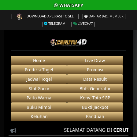
WHATSAPP
DOWNLOAD APLIKASI TOGEL
DAFTAR JADI MEMBER
TELEGRAM
LIVECHAT
Home
Live Draw
Prediksi Togel
Promosi
Jadwal Togel
Data Result
Slot Gacor
Bbfs Generator
Paito Warna
Konv. Toto SGP
Buku Mimpi
Bukti Jackpot
Keluhan
Panduan
SELAMAT DATANG DI
CERUTU4D
BA