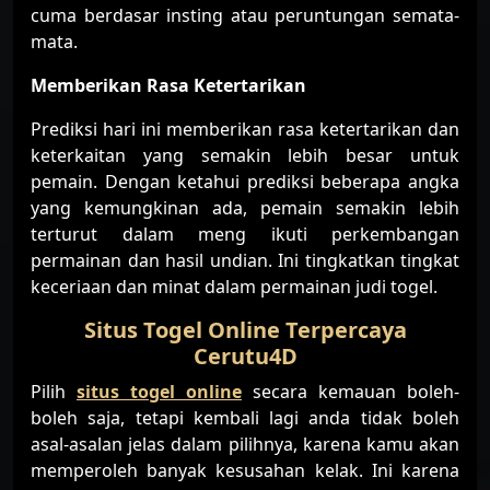
cuma berdasar insting atau peruntungan semata-
mata.
Memberikan Rasa Ketertarikan
Prediksi hari ini memberikan rasa ketertarikan dan
keterkaitan yang semakin lebih besar untuk
pemain. Dengan ketahui prediksi beberapa angka
yang kemungkinan ada, pemain semakin lebih
terturut dalam meng ikuti perkembangan
permainan dan hasil undian. Ini tingkatkan tingkat
keceriaan dan minat dalam permainan judi togel.
Situs Togel Online Terpercaya
Cerutu4D
Pilih
situs togel online
secara kemauan boleh-
boleh saja, tetapi kembali lagi anda tidak boleh
asal-asalan jelas dalam pilihnya, karena kamu akan
memperoleh banyak kesusahan kelak. Ini karena