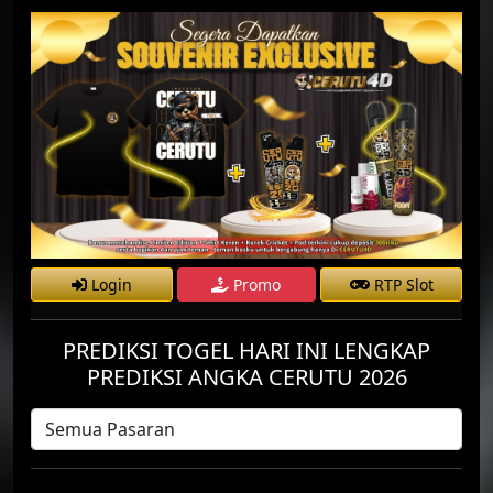
Login
Promo
RTP Slot
PREDIKSI TOGEL HARI INI LENGKAP
PREDIKSI ANGKA CERUTU 2026