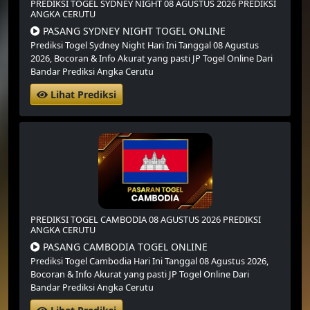
PREDIKSI TOGEL SYDNEY NIGHT 08 AGUSTUS 2026 PREDIKSI
ANGKA CERUTU
PASANG SYDNEY NIGHT TOGEL ONLINE
Prediksi Togel Sydney Night Hari Ini Tanggal 08 Agustus
2026,
Bocoran & Info Akurat yang pasti JP Togel Online Dari
Bandar Prediksi Angka Cerutu
Lihat Prediksi
PREDIKSI TOGEL CAMBODIA 08 AGUSTUS 2026 PREDIKSI
ANGKA CERUTU
PASANG CAMBODIA TOGEL ONLINE
Prediksi Togel Cambodia Hari Ini Tanggal 08 Agustus 2026,
Bocoran & Info Akurat yang pasti JP Togel Online Dari
Bandar Prediksi Angka Cerutu