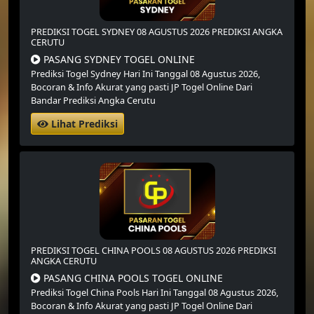
PREDIKSI TOGEL SYDNEY 08 AGUSTUS 2026 PREDIKSI ANGKA
CERUTU
PASANG SYDNEY TOGEL ONLINE
Prediksi Togel Sydney Hari Ini Tanggal 08 Agustus 2026,
Bocoran & Info Akurat yang pasti JP Togel Online Dari
Bandar Prediksi Angka Cerutu
Lihat Prediksi
PREDIKSI TOGEL CHINA POOLS 08 AGUSTUS 2026 PREDIKSI
ANGKA CERUTU
PASANG CHINA POOLS TOGEL ONLINE
Prediksi Togel China Pools Hari Ini Tanggal 08 Agustus 2026,
Bocoran & Info Akurat yang pasti JP Togel Online Dari