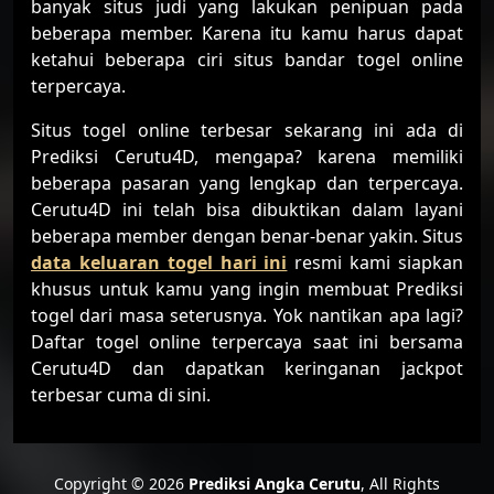
banyak situs judi yang lakukan penipuan pada
beberapa member. Karena itu kamu harus dapat
ketahui beberapa ciri situs bandar togel online
terpercaya.
Situs togel online terbesar sekarang ini ada di
Prediksi Cerutu4D, mengapa? karena memiliki
beberapa pasaran yang lengkap dan terpercaya.
Cerutu4D ini telah bisa dibuktikan dalam layani
beberapa member dengan benar-benar yakin. Situs
data keluaran togel hari ini
resmi kami siapkan
khusus untuk kamu yang ingin membuat Prediksi
togel dari masa seterusnya. Yok nantikan apa lagi?
Daftar togel online terpercaya saat ini bersama
Cerutu4D dan dapatkan keringanan jackpot
terbesar cuma di sini.
Copyright © 2026
Prediksi Angka Cerutu
, All Rights