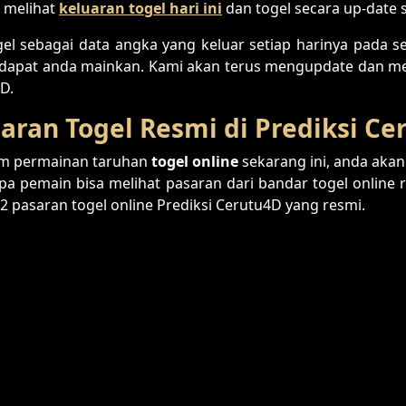
t melihat
keluaran togel hari ini
dan togel secara up-date s
el sebagai data angka yang keluar setiap harinya pada seti
dapat anda mainkan. Kami akan terus mengupdate dan me
D.
aran Togel Resmi di Prediksi C
lam permainan taruhan
togel online
sekarang ini, anda akan 
erapa pemain bisa melihat pasaran dari bandar togel onlin
 12 pasaran togel online Prediksi Cerutu4D yang resmi.