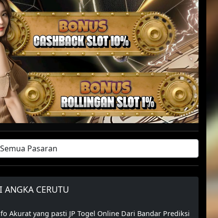
SI ANGKA CERUTU
fo Akurat yang pasti JP Togel Online Dari Bandar Prediksi