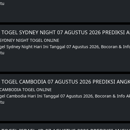
tu
I TOGEL SYDNEY NIGHT 07 AGUSTUS 2026 PREDIKSI 
SYDNEY NIGHT TOGEL ONLINE
gel Sydney Night Hari Ini Tanggal 07 Agustus 2026,
Bocoran & Info
tu
I TOGEL CAMBODIA 07 AGUSTUS 2026 PREDIKSI ANG
CAMBODIA TOGEL ONLINE
gel Cambodia Hari Ini Tanggal 07 Agustus 2026,
Bocoran & Info Ak
tu