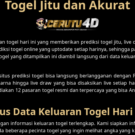
Togel Jitu dan Akurat
n togel hari ini yang memberikan prediksi togel jitu, live
ediksi togel online yang uptodate setiap harinya, sehing
togel yang ditampilkan ini diambil langsung dari data kel
tus prediksi togel bisa langsung berlangganan dengan P
warna hingga live draw yang bisa disaksikan live setiap 
ediakan 12 pasaran togel resmi dan terpercaya yang bisa 
tus Data Keluaran Togel Hari 
ngan informasi keluaran togel terlengkap. Kami siapkan inf
da beberapa pecinta togel yang ingin melihat angka yang 