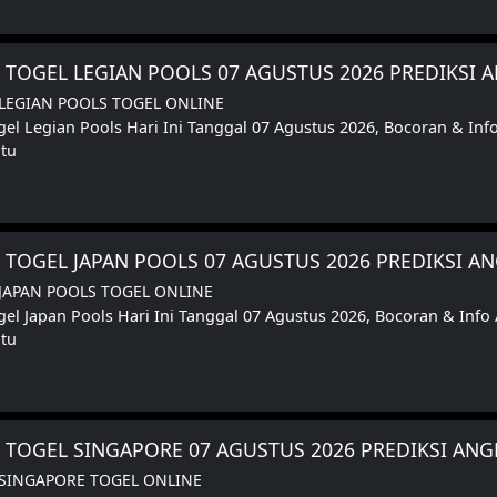
I TOGEL LEGIAN POOLS 07 AGUSTUS 2026 PREDIKSI 
LEGIAN POOLS TOGEL ONLINE
gel Legian Pools Hari Ini Tanggal 07 Agustus 2026,
Bocoran & Info
tu
I TOGEL JAPAN POOLS 07 AGUSTUS 2026 PREDIKSI A
JAPAN POOLS TOGEL ONLINE
gel Japan Pools Hari Ini Tanggal 07 Agustus 2026,
Bocoran & Info 
tu
I TOGEL SINGAPORE 07 AGUSTUS 2026 PREDIKSI AN
SINGAPORE TOGEL ONLINE