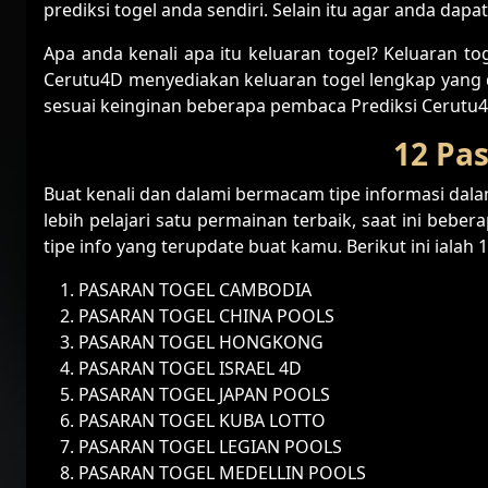
prediksi togel anda sendiri. Selain itu agar anda dapa
Apa anda kenali apa itu keluaran togel? Keluaran tog
Cerutu4D menyediakan keluaran togel lengkap yang 
sesuai keinginan beberapa pembaca Prediksi Cerutu4
12 Pas
Buat kenali dan dalami bermacam tipe informasi da
lebih pelajari satu permainan terbaik, saat ini beb
tipe info yang terupdate buat kamu. Berikut ini ialah
PASARAN TOGEL CAMBODIA
PASARAN TOGEL CHINA POOLS
PASARAN TOGEL HONGKONG
PASARAN TOGEL ISRAEL 4D
PASARAN TOGEL JAPAN POOLS
PASARAN TOGEL KUBA LOTTO
PASARAN TOGEL LEGIAN POOLS
PASARAN TOGEL MEDELLIN POOLS