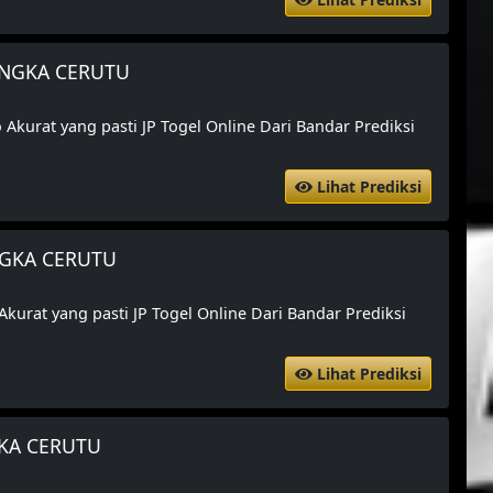
ANGKA CERUTU
 Akurat yang pasti JP Togel Online Dari Bandar Prediksi
Lihat Prediksi
NGKA CERUTU
Akurat yang pasti JP Togel Online Dari Bandar Prediksi
Lihat Prediksi
GKA CERUTU