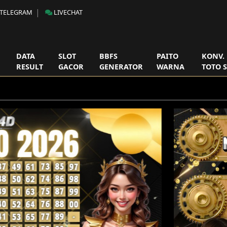
TELEGRAM
LIVECHAT
DATA
SLOT
BBFS
PAITO
KONV.
RESULT
GACOR
GENERATOR
WARNA
TOTO 