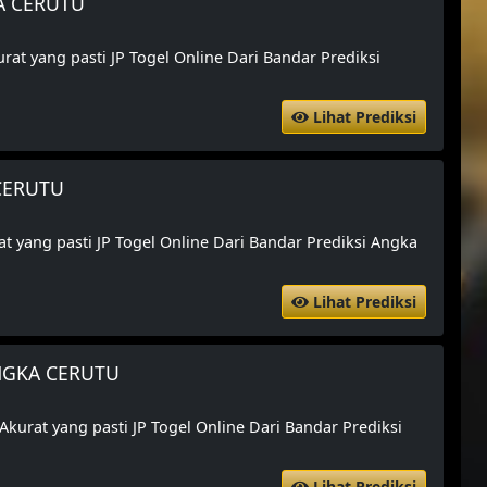
KA CERUTU
rat yang pasti JP Togel Online Dari Bandar Prediksi
Lihat Prediksi
CERUTU
t yang pasti JP Togel Online Dari Bandar Prediksi Angka
Lihat Prediksi
ANGKA CERUTU
Akurat yang pasti JP Togel Online Dari Bandar Prediksi
Lihat Prediksi