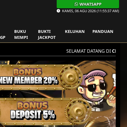
WHATSAPP
KAMIS, 06 AGU 2026 (
11:55:39 AM
)
BUKU
BUKTI
KELUHAN
PANDUAN
SGP
MIMPI
JACKPOT
SELAMAT DATANG DI
CERUTU4D
B