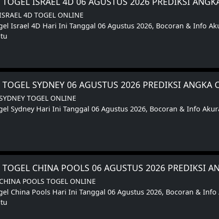
 TOGEL ISRAEL 4D 06 AGUSTUS 2026 PREDIKSI ANG
ISRAEL 4D TOGEL ONLINE
gel Israel 4D Hari Ini Tanggal 06 Agustus 2026,
Bocoran & Info Aku
tu
I TOGEL SYDNEY 06 AGUSTUS 2026 PREDIKSI ANGKA 
SYDNEY TOGEL ONLINE
gel Sydney Hari Ini Tanggal 06 Agustus 2026,
Bocoran & Info Akura
I TOGEL CHINA POOLS 06 AGUSTUS 2026 PREDIKSI 
CHINA POOLS TOGEL ONLINE
gel China Pools Hari Ini Tanggal 06 Agustus 2026,
Bocoran & Info 
tu