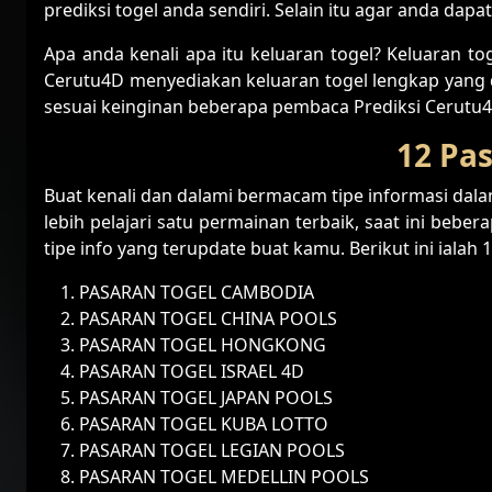
prediksi togel anda sendiri. Selain itu agar anda dapa
Apa anda kenali apa itu keluaran togel? Keluaran tog
Cerutu4D menyediakan keluaran togel lengkap yang 
sesuai keinginan beberapa pembaca Prediksi Cerutu4
12 Pas
Buat kenali dan dalami bermacam tipe informasi da
lebih pelajari satu permainan terbaik, saat ini beb
tipe info yang terupdate buat kamu. Berikut ini ialah
PASARAN TOGEL CAMBODIA
PASARAN TOGEL CHINA POOLS
PASARAN TOGEL HONGKONG
PASARAN TOGEL ISRAEL 4D
PASARAN TOGEL JAPAN POOLS
PASARAN TOGEL KUBA LOTTO
PASARAN TOGEL LEGIAN POOLS
PASARAN TOGEL MEDELLIN POOLS