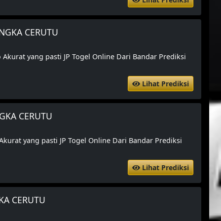
ANGKA CERUTU
 Akurat yang pasti JP Togel Online Dari Bandar Prediksi
Lihat Prediksi
NGKA CERUTU
Akurat yang pasti JP Togel Online Dari Bandar Prediksi
Lihat Prediksi
GKA CERUTU