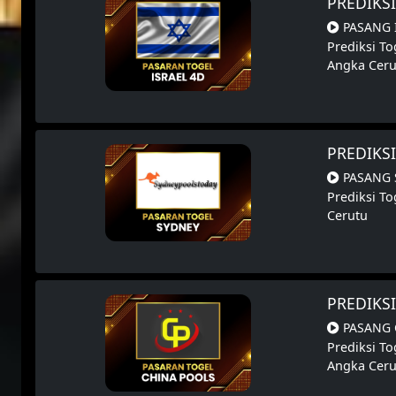
PREDIKSI
PASANG 
Prediksi To
Angka Ceru
PREDIKS
PASANG 
Prediksi To
Cerutu
PREDIKS
PASANG 
Prediksi To
Angka Ceru