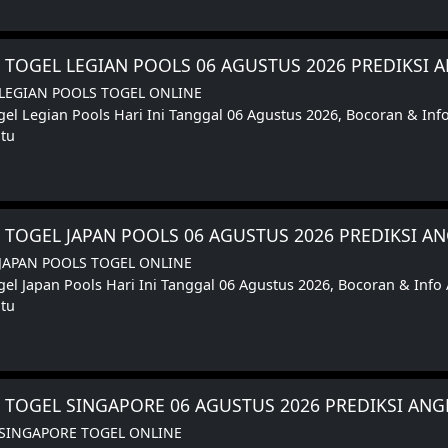
I TOGEL LEGIAN POOLS 06 AGUSTUS 2026 PREDIKSI 
LEGIAN POOLS TOGEL ONLINE
gel Legian Pools Hari Ini Tanggal 06 Agustus 2026,
Bocoran & Info
tu
I TOGEL JAPAN POOLS 06 AGUSTUS 2026 PREDIKSI A
JAPAN POOLS TOGEL ONLINE
gel Japan Pools Hari Ini Tanggal 06 Agustus 2026,
Bocoran & Info 
tu
I TOGEL SINGAPORE 06 AGUSTUS 2026 PREDIKSI AN
SINGAPORE TOGEL ONLINE