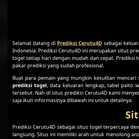
Selamat datang di
Prediksi Cerutu4D
sebagai keluara
Indonesia. Prediksi Cerutu4D ini merupakan situs pr
togel setiap hari dengan mudah dan cepat. Prediksi 
pakar prediksi yang sudah profesional.
Buat para pemain yang mungkin kesulitan mencari si
prediksi togel
, data keluaran lengkap, tabel paito 
tersebut. Nah di situs prediksi Cerutu4D kami meny
saja ikuti informasinya dibawah ini untuk detailnya.
Si
Prediksi Cerutu4D sebagai situs togel terpercaya de
langsung. Situs ini memiliki arah untuk menolong an