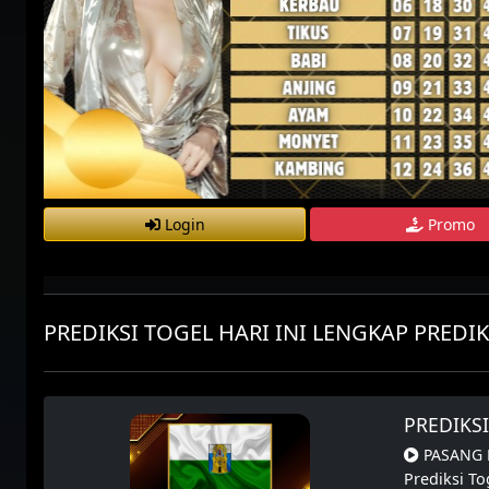
Login
Promo
PREDIKSI TOGEL HARI INI LENGKAP PREDI
PREDIKS
PASANG 
Prediksi To