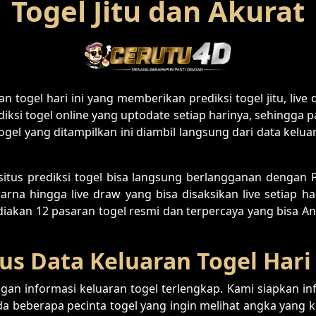
Togel Jitu dan Akurat
n togel hari ini yang memberikan prediksi togel jitu, live
ediksi togel online yang uptodate setiap harinya, sehing
togel yang ditampilkan ini diambil langsung dari data kel
tus prediksi togel bisa langsung berlangganan dengan P
warna hingga live draw yang bisa disaksikan live setiap 
ediakan 12 pasaran togel resmi dan terpercaya yang bisa 
tus Data Keluaran Togel Hari 
ngan informasi keluaran togel terlengkap. Kami siapkan inf
da beberapa pecinta togel yang ingin melihat angka yang 