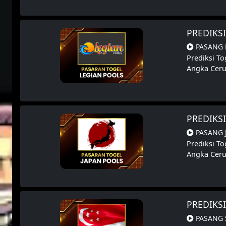
PREDIKS
PASANG 
Prediksi To
Angka Ceru
PREDIKS
PASANG 
Prediksi To
Angka Ceru
PREDIKS
PASANG 