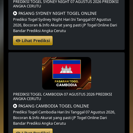
PREDIKSI TOGEL SYDNEY NIGHT 07 AGUSTUS 2026 PREDIKSI
ANGKA CERUTU
PASANG SYDNEY NIGHT TOGEL ONLINE
Prediksi Togel Sydney Night Hari Ini Tanggal 07 Agustus
2026,
Bocoran & Info Akurat yang pasti JP Togel Online Dari
Bandar Prediksi Angka Cerutu
Lihat Prediksi
PREDIKSI TOGEL CAMBODIA 07 AGUSTUS 2026 PREDIKSI
ANGKA CERUTU
PASANG CAMBODIA TOGEL ONLINE
Prediksi Togel Cambodia Hari Ini Tanggal 07 Agustus 2026,
Bocoran & Info Akurat yang pasti JP Togel Online Dari
Bandar Prediksi Angka Cerutu