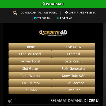
WHATSAPP
DOWNLOAD APLIKASI TOGEL
DAFTAR JADI MEMBER
TELEGRAM
LIVECHAT
Home
Live Draw
Prediksi Togel
Promosi
Jadwal Togel
Data Result
Slot Gacor
Bbfs Generator
Paito Warna
Konv. Toto SGP
Buku Mimpi
Bukti Jackpot
Keluhan
Panduan
SELAMAT DATANG DI
CERUTU4D
B