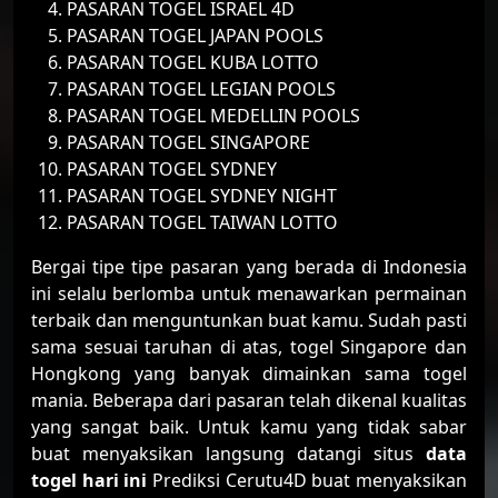
PASARAN TOGEL ISRAEL 4D
PASARAN TOGEL JAPAN POOLS
PASARAN TOGEL KUBA LOTTO
PASARAN TOGEL LEGIAN POOLS
PASARAN TOGEL MEDELLIN POOLS
PASARAN TOGEL SINGAPORE
PASARAN TOGEL SYDNEY
PASARAN TOGEL SYDNEY NIGHT
PASARAN TOGEL TAIWAN LOTTO
Bergai tipe tipe pasaran yang berada di Indonesia
ini selalu berlomba untuk menawarkan permainan
terbaik dan menguntunkan buat kamu. Sudah pasti
sama sesuai taruhan di atas, togel Singapore dan
Hongkong yang banyak dimainkan sama togel
mania. Beberapa dari pasaran telah dikenal kualitas
yang sangat baik. Untuk kamu yang tidak sabar
buat menyaksikan langsung datangi situs
data
togel hari ini
Prediksi Cerutu4D buat menyaksikan