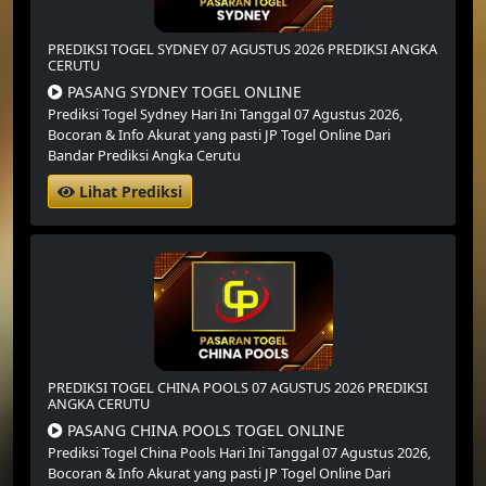
PREDIKSI TOGEL SYDNEY 07 AGUSTUS 2026 PREDIKSI ANGKA
CERUTU
PASANG SYDNEY TOGEL ONLINE
Prediksi Togel Sydney Hari Ini Tanggal 07 Agustus 2026,
Bocoran & Info Akurat yang pasti JP Togel Online Dari
Bandar Prediksi Angka Cerutu
Lihat Prediksi
PREDIKSI TOGEL CHINA POOLS 07 AGUSTUS 2026 PREDIKSI
ANGKA CERUTU
PASANG CHINA POOLS TOGEL ONLINE
Prediksi Togel China Pools Hari Ini Tanggal 07 Agustus 2026,
Bocoran & Info Akurat yang pasti JP Togel Online Dari