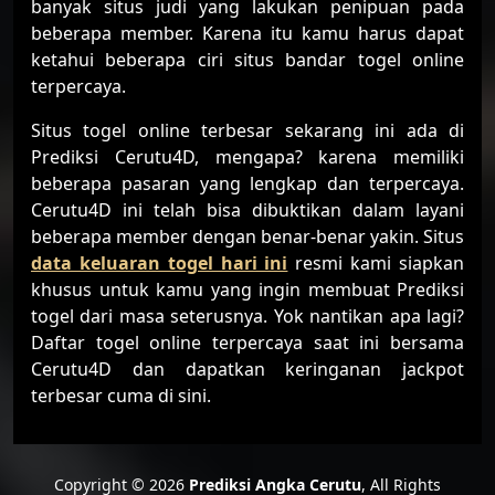
banyak situs judi yang lakukan penipuan pada
beberapa member. Karena itu kamu harus dapat
ketahui beberapa ciri situs bandar togel online
terpercaya.
Situs togel online terbesar sekarang ini ada di
Prediksi Cerutu4D, mengapa? karena memiliki
beberapa pasaran yang lengkap dan terpercaya.
Cerutu4D ini telah bisa dibuktikan dalam layani
beberapa member dengan benar-benar yakin. Situs
data keluaran togel hari ini
resmi kami siapkan
khusus untuk kamu yang ingin membuat Prediksi
togel dari masa seterusnya. Yok nantikan apa lagi?
Daftar togel online terpercaya saat ini bersama
Cerutu4D dan dapatkan keringanan jackpot
terbesar cuma di sini.
Copyright © 2026
Prediksi Angka Cerutu
, All Rights