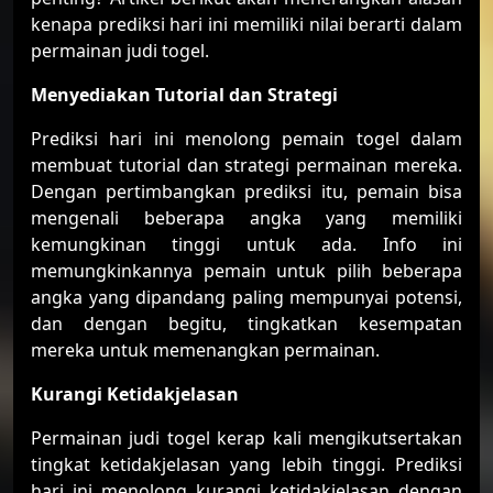
kenapa prediksi hari ini memiliki nilai berarti dalam
permainan judi togel.
Menyediakan Tutorial dan Strategi
Prediksi hari ini menolong pemain togel dalam
membuat tutorial dan strategi permainan mereka.
Dengan pertimbangkan prediksi itu, pemain bisa
mengenali beberapa angka yang memiliki
kemungkinan tinggi untuk ada. Info ini
memungkinkannya pemain untuk pilih beberapa
angka yang dipandang paling mempunyai potensi,
dan dengan begitu, tingkatkan kesempatan
mereka untuk memenangkan permainan.
Kurangi Ketidakjelasan
Permainan judi togel kerap kali mengikutsertakan
tingkat ketidakjelasan yang lebih tinggi. Prediksi
hari ini menolong kurangi ketidakjelasan dengan