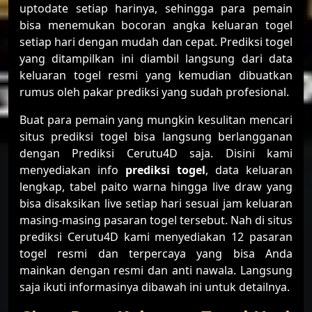
uptodate setiap harinya, sehingga para pemain
bisa menemukan bocoran angka keluaran togel
setiap hari dengan mudah dan cepat. Prediksi togel
yang ditampilkan ini diambil langsung dari data
keluaran togel resmi yang kemudian dibuatkan
rumus oleh pakar prediksi yang sudah profesional.
Buat para pemain yang mungkin kesulitan mencari
situs prediksi togel bisa langsung berlangganan
dengan Prediksi Cerutu4D saja. Disini kami
menyediakan info
prediksi togel
, data keluaran
lengkap, tabel paito warna hingga live draw yang
bisa disaksikan live setiap hari sesuai jam keluaran
masing-masing pasaran togel tersebut. Nah di situs
prediksi Cerutu4D kami menyediakan 12 pasaran
togel resmi dan terpercaya yang bisa Anda
mainkan dengan resmi dan anti nawala. Langsung
saja ikuti informasinya dibawah ini untuk detailnya.