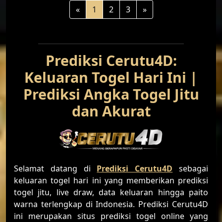
«
1
2
3
»
Prediksi Cerutu4D:
Keluaran Togel Hari Ini |
Prediksi Angka Togel Jitu
dan Akurat
Selamat datang di
Prediksi Cerutu4D
sebagai
keluaran togel hari ini yang memberikan prediksi
togel jitu, live draw, data keluaran hingga paito
warna terlengkap di Indonesia. Prediksi Cerutu4D
ini merupakan situs prediksi togel online yang