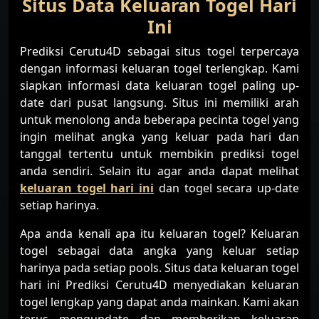
Situs Data Keluaran Togel Hari
Ini
Prediksi Cerutu4D sebagai situs togel terpercaya
dengan informasi keluaran togel terlengkap. Kami
siapkan informasi data keluaran togel paling up-
date dari pusat langsung. Situs ini memiliki arah
untuk menolong anda beberapa pecinta togel yang
ingin melihat angka yang keluar pada hari dan
tanggal tertentu untuk membikin prediksi togel
anda sendiri. Selain itu agar anda dapat melihat
keluaran togel hari ini
dan togel secara up-date
setiap harinya.
Apa anda kenali apa itu keluaran togel? Keluaran
togel sebagai data angka yang keluar setiap
harinya pada setiap pools. Situs data keluaran togel
hari ini Prediksi Cerutu4D menyediakan keluaran
togel lengkap yang dapat anda mainkan. Kami akan