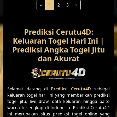
«
1
2
3
»
Prediksi Cerutu4D:
Keluaran Togel Hari Ini |
Prediksi Angka Togel Jitu
dan Akurat
Selamat datang di
Prediksi Cerutu4D
sebagai
keluaran togel hari ini yang memberikan prediksi
togel jitu, live draw, data keluaran hingga paito
warna terlengkap di Indonesia. Prediksi Cerutu4D
ini merupakan situs prediksi togel online yang