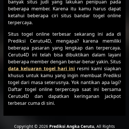
banyak situs judi yang lakukan penipuan pada
beberapa member. Karena itu kamu harus dapat
ketahui beberapa ciri situs bandar togel online
terpercaya.
Situs togel online terbesar sekarang ini ada di
Prediksi Cerutu4D, mengapa? karena memiliki
beberapa pasaran yang lengkap dan terpercaya.
Cerutu4D ini telah bisa dibuktikan dalam layani
beberapa member dengan benar-benar yakin. Situs
data keluaran togel hari ini
resmi kami siapkan
khusus untuk kamu yang ingin membuat Prediksi
togel dari masa seterusnya. Yok nantikan apa lagi?
Daftar togel online terpercaya saat ini bersama
Cerutu4D dan dapatkan keringanan jackpot
terbesar cuma di sini.
Copyright © 2026
Prediksi Angka Cerutu
, All Rights