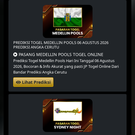
PREDIKSI TOGEL MEDELLIN POOLS 06 AGUSTUS 2026
PREDIKSI ANGKA CERUTU
PASANG MEDELLIN POOLS TOGEL ONLINE
Prediksi Togel Medellin Pools Hari Ini Tanggal 06 Agustus
2026,
Bocoran & Info Akurat yang pasti JP Togel Online Dari
Bandar Prediksi Angka Cerutu
Lihat Prediksi