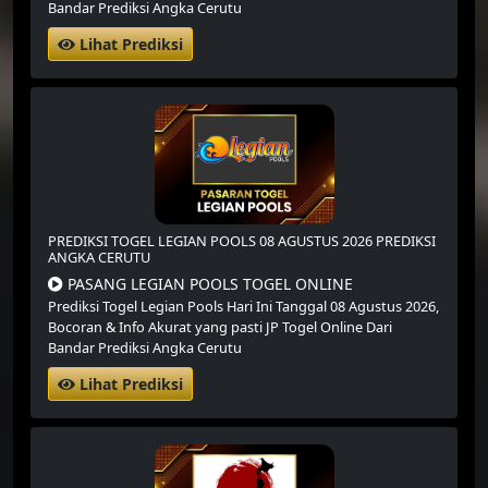
Bandar Prediksi Angka Cerutu
Lihat Prediksi
PREDIKSI TOGEL LEGIAN POOLS 08 AGUSTUS 2026 PREDIKSI
ANGKA CERUTU
PASANG LEGIAN POOLS TOGEL ONLINE
Prediksi Togel Legian Pools Hari Ini Tanggal 08 Agustus 2026,
Bocoran & Info Akurat yang pasti JP Togel Online Dari
Bandar Prediksi Angka Cerutu
Lihat Prediksi