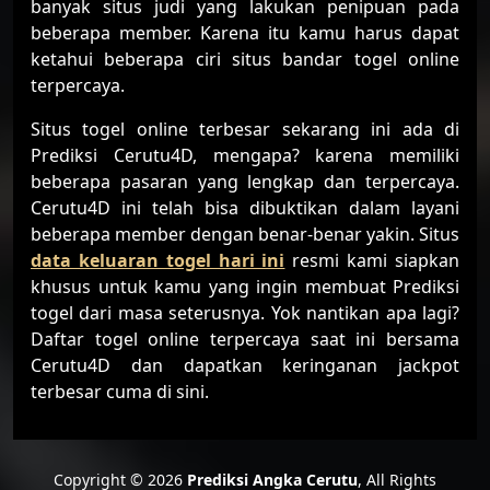
banyak situs judi yang lakukan penipuan pada
beberapa member. Karena itu kamu harus dapat
ketahui beberapa ciri situs bandar togel online
terpercaya.
Situs togel online terbesar sekarang ini ada di
Prediksi Cerutu4D, mengapa? karena memiliki
beberapa pasaran yang lengkap dan terpercaya.
Cerutu4D ini telah bisa dibuktikan dalam layani
beberapa member dengan benar-benar yakin. Situs
data keluaran togel hari ini
resmi kami siapkan
khusus untuk kamu yang ingin membuat Prediksi
togel dari masa seterusnya. Yok nantikan apa lagi?
Daftar togel online terpercaya saat ini bersama
Cerutu4D dan dapatkan keringanan jackpot
terbesar cuma di sini.
Copyright © 2026
Prediksi Angka Cerutu
, All Rights