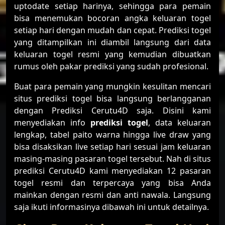
uptodate setiap harinya, sehingga para pemain
bisa menemukan bocoran angka keluaran togel
setiap hari dengan mudah dan cepat. Prediksi togel
yang ditampilkan ini diambil langsung dari data
keluaran togel resmi yang kemudian dibuatkan
rumus oleh pakar prediksi yang sudah profesional.
Buat para pemain yang mungkin kesulitan mencari
situs prediksi togel bisa langsung berlangganan
dengan Prediksi Cerutu4D saja. Disini kami
menyediakan info
prediksi togel
, data keluaran
lengkap, tabel paito warna hingga live draw yang
bisa disaksikan live setiap hari sesuai jam keluaran
masing-masing pasaran togel tersebut. Nah di situs
prediksi Cerutu4D kami menyediakan 12 pasaran
togel resmi dan terpercaya yang bisa Anda
mainkan dengan resmi dan anti nawala. Langsung
saja ikuti informasinya dibawah ini untuk detailnya.