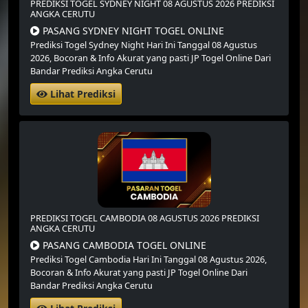
PREDIKSI TOGEL SYDNEY NIGHT 08 AGUSTUS 2026 PREDIKSI
ANGKA CERUTU
PASANG SYDNEY NIGHT TOGEL ONLINE
Prediksi Togel Sydney Night Hari Ini Tanggal 08 Agustus
2026,
Bocoran & Info Akurat yang pasti JP Togel Online Dari
Bandar Prediksi Angka Cerutu
Lihat Prediksi
PREDIKSI TOGEL CAMBODIA 08 AGUSTUS 2026 PREDIKSI
ANGKA CERUTU
PASANG CAMBODIA TOGEL ONLINE
Prediksi Togel Cambodia Hari Ini Tanggal 08 Agustus 2026,
Bocoran & Info Akurat yang pasti JP Togel Online Dari
Bandar Prediksi Angka Cerutu