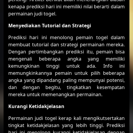
kenapa prediksi hari ini memiliki nilai berarti dalam
permainan judi togel.
Menyediakan Tutorial dan Strategi
Prediksi hari ini menolong pemain togel dalam
membuat tutorial dan strategi permainan mereka.
Dengan pertimbangkan prediksi itu, pemain bisa
mengenali beberapa angka yang memiliki
kemungkinan tinggi untuk ada. Info ini
memungkinkannya pemain untuk pilih beberapa
angka yang dipandang paling mempunyai potensi,
dan dengan begitu, tingkatkan kesempatan
mereka untuk memenangkan permainan.
Kurangi Ketidakjelasan
Permainan judi togel kerap kali mengikutsertakan
tingkat ketidakjelasan yang lebih tinggi. Prediksi
hari ini menolong kurangi ketidakjelasan dengan