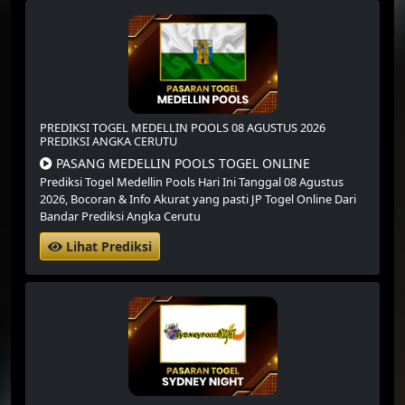
PREDIKSI TOGEL MEDELLIN POOLS 08 AGUSTUS 2026
PREDIKSI ANGKA CERUTU
PASANG MEDELLIN POOLS TOGEL ONLINE
Prediksi Togel Medellin Pools Hari Ini Tanggal 08 Agustus
2026,
Bocoran & Info Akurat yang pasti JP Togel Online Dari
Bandar Prediksi Angka Cerutu
Lihat Prediksi