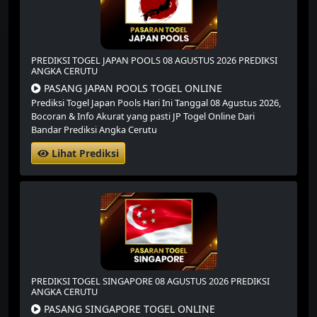
PREDIKSI TOGEL JAPAN POOLS 08 AGUSTUS 2026 PREDIKSI
ANGKA CERUTU
PASANG JAPAN POOLS TOGEL ONLINE
Prediksi Togel Japan Pools Hari Ini Tanggal 08 Agustus 2026,
Bocoran & Info Akurat yang pasti JP Togel Online Dari
Bandar Prediksi Angka Cerutu
Lihat Prediksi
PREDIKSI TOGEL SINGAPORE 08 AGUSTUS 2026 PREDIKSI
ANGKA CERUTU
PASANG SINGAPORE TOGEL ONLINE