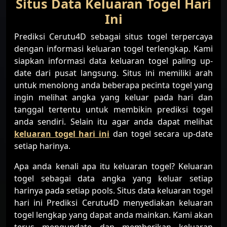
Situs Data Keluaran Togel Hari
Ini
Prediksi Cerutu4D sebagai situs togel terpercaya
dengan informasi keluaran togel terlengkap. Kami
siapkan informasi data keluaran togel paling up-
date dari pusat langsung. Situs ini memiliki arah
untuk menolong anda beberapa pecinta togel yang
ingin melihat angka yang keluar pada hari dan
tanggal tertentu untuk membikin prediksi togel
anda sendiri. Selain itu agar anda dapat melihat
keluaran togel hari ini
dan togel secara up-date
setiap harinya.
Apa anda kenali apa itu keluaran togel? Keluaran
togel sebagai data angka yang keluar setiap
harinya pada setiap pools. Situs data keluaran togel
hari ini Prediksi Cerutu4D menyediakan keluaran
togel lengkap yang dapat anda mainkan. Kami akan