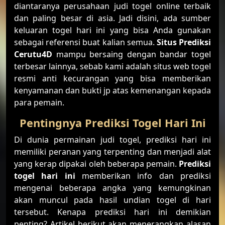
diantaranya perusahaan judi togel online terbaik
dan paling besar di asia. Jadi disini, ada sumber
keluaran togel hari ini yang bisa Anda gunakan
sebagai referensi buat kalian semua.
Situs Prediksi
Cerutu4D
mampu bersaing dengan bandar togel
terbesar lainnya, sebab kami adalah situs web togel
resmi anti kecurangan yang bisa memberikan
kenyamanan dan bukti jp atas kemenangan kepada
para pemain.
Pentingnya Prediksi Togel Hari Ini
Di dunia permainan judi togel, prediksi hari ini
memiliki peranan yang terpenting dan menjadi alat
yang kerap dipakai oleh beberapa pemain.
Prediksi
togel hari ini
memberikan info dan prediksi
mengenai beberapa angka yang kemungkinan
akan muncul pada hasil undian togel di hari
tersebut. Kenapa prediksi hari ini demikian
penting? Artikel berikut akan menerangkan alasan