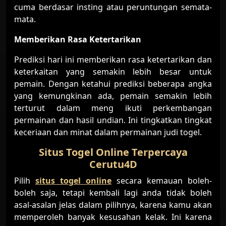
cuma berdasar insting atau peruntungan semata-
mata.
Memberikan Rasa Ketertarikan
Prediksi hari ini memberikan rasa ketertarikan dan
keterkaitan yang semakin lebih besar untuk
pemain. Dengan ketahui prediksi beberapa angka
yang kemungkinan ada, pemain semakin lebih
terturut dalam meng ikuti perkembangan
permainan dan hasil undian. Ini tingkatkan tingkat
keceriaan dan minat dalam permainan judi togel.
Situs Togel Online Terpercaya
Cerutu4D
Pilih
situs togel online
secara kemauan boleh-
boleh saja, tetapi kembali lagi anda tidak boleh
asal-asalan jelas dalam pilihnya, karena kamu akan
memperoleh banyak kesusahan kelak. Ini karena