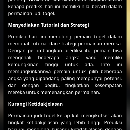
kenapa prediksi hari ini memiliki nilai berarti dalam
permainan judi togel.
Menyediakan Tutorial dan Strategi
Prediksi hari ini menolong pemain togel dalam
membuat tutorial dan strategi permainan mereka.
Dengan pertimbangkan prediksi itu, pemain bisa
mengenali beberapa angka yang memiliki
kemungkinan tinggi untuk ada. Info ini
memungkinkannya pemain untuk pilih beberapa
angka yang dipandang paling mempunyai potensi,
dan dengan begitu, tingkatkan kesempatan
mereka untuk memenangkan permainan.
Kurangi Ketidakjelasan
Permainan judi togel kerap kali mengikutsertakan
tingkat ketidakjelasan yang lebih tinggi. Prediksi
hari ini menolong kurangi ketidakjelasan dengan