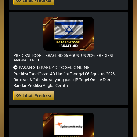
Lihat Prediksi
PREDIKSI TOGEL ISRAEL 4D 06 AGUSTUS 2026 PREDIKSI
ANGKA CERUTU
PASANG ISRAEL 4D TOGEL ONLINE
Prediksi Togel Israel 4D Hari Ini Tanggal 06 Agustus 2026,
Bocoran & Info Akurat yang pasti JP Togel Online Dari
Bandar Prediksi Angka Cerutu
Lihat Prediksi