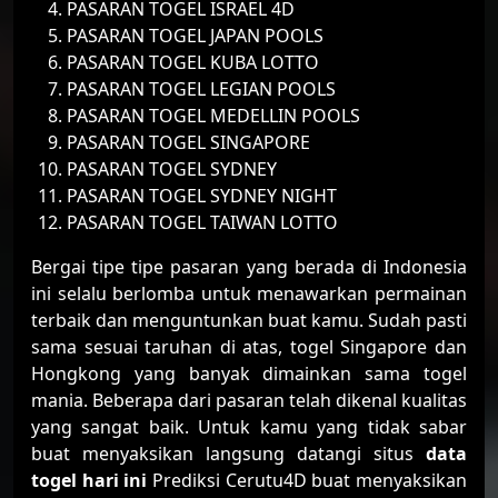
PASARAN TOGEL ISRAEL 4D
PASARAN TOGEL JAPAN POOLS
PASARAN TOGEL KUBA LOTTO
PASARAN TOGEL LEGIAN POOLS
PASARAN TOGEL MEDELLIN POOLS
PASARAN TOGEL SINGAPORE
PASARAN TOGEL SYDNEY
PASARAN TOGEL SYDNEY NIGHT
PASARAN TOGEL TAIWAN LOTTO
Bergai tipe tipe pasaran yang berada di Indonesia
ini selalu berlomba untuk menawarkan permainan
terbaik dan menguntunkan buat kamu. Sudah pasti
sama sesuai taruhan di atas, togel Singapore dan
Hongkong yang banyak dimainkan sama togel
mania. Beberapa dari pasaran telah dikenal kualitas
yang sangat baik. Untuk kamu yang tidak sabar
buat menyaksikan langsung datangi situs
data
togel hari ini
Prediksi Cerutu4D buat menyaksikan