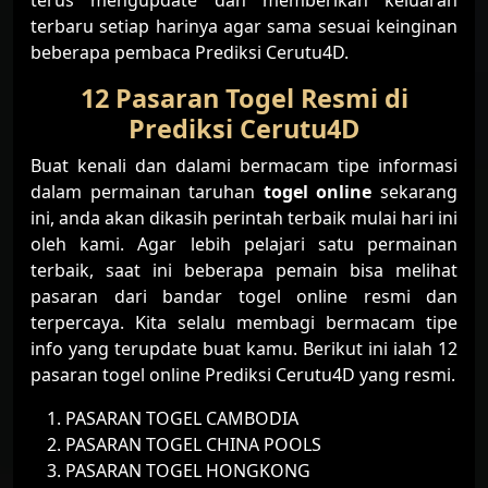
terus mengupdate dan memberikan keluaran
terbaru setiap harinya agar sama sesuai keinginan
beberapa pembaca Prediksi Cerutu4D.
12 Pasaran Togel Resmi di
Prediksi Cerutu4D
Buat kenali dan dalami bermacam tipe informasi
dalam permainan taruhan
togel online
sekarang
ini, anda akan dikasih perintah terbaik mulai hari ini
oleh kami. Agar lebih pelajari satu permainan
terbaik, saat ini beberapa pemain bisa melihat
pasaran dari bandar togel online resmi dan
terpercaya. Kita selalu membagi bermacam tipe
info yang terupdate buat kamu. Berikut ini ialah 12
pasaran togel online Prediksi Cerutu4D yang resmi.
PASARAN TOGEL CAMBODIA
PASARAN TOGEL CHINA POOLS
PASARAN TOGEL HONGKONG