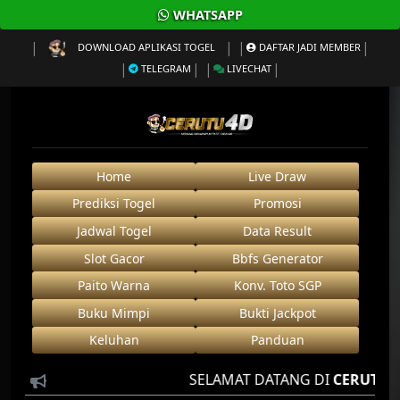
WHATSAPP
DOWNLOAD APLIKASI TOGEL
DAFTAR JADI MEMBER
TELEGRAM
LIVECHAT
Home
Live Draw
Prediksi Togel
Promosi
Jadwal Togel
Data Result
Slot Gacor
Bbfs Generator
Paito Warna
Konv. Toto SGP
Buku Mimpi
Bukti Jackpot
Keluhan
Panduan
SELAMAT DATANG DI
CERUTU4D
B