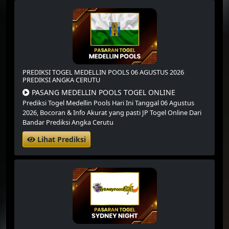
PREDIKSI TOGEL MEDELLIN POOLS 06 AGUSTUS 2026
PREDIKSI ANGKA CERUTU
PASANG MEDELLIN POOLS TOGEL ONLINE
Prediksi Togel Medellin Pools Hari Ini Tanggal 06 Agustus
2026,
Bocoran & Info Akurat yang pasti JP Togel Online Dari
Bandar Prediksi Angka Cerutu
Lihat Prediksi