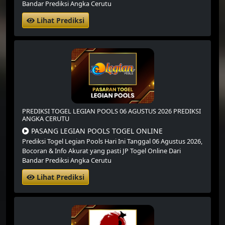
Bandar Prediksi Angka Cerutu
Lihat Prediksi
PREDIKSI TOGEL LEGIAN POOLS 06 AGUSTUS 2026 PREDIKSI
ANGKA CERUTU
PASANG LEGIAN POOLS TOGEL ONLINE
Prediksi Togel Legian Pools Hari Ini Tanggal 06 Agustus 2026,
Bocoran & Info Akurat yang pasti JP Togel Online Dari
Bandar Prediksi Angka Cerutu
Lihat Prediksi