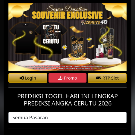
Login
Promo
RTP Slot
PREDIKSI TOGEL HARI INI LENGKAP
PREDIKSI ANGKA CERUTU 2026