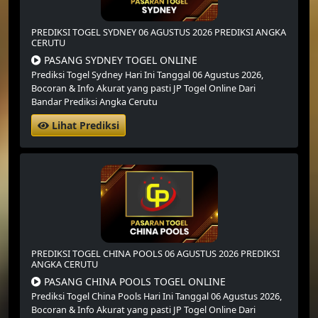
PREDIKSI TOGEL SYDNEY 06 AGUSTUS 2026 PREDIKSI ANGKA
CERUTU
PASANG SYDNEY TOGEL ONLINE
Prediksi Togel Sydney Hari Ini Tanggal 06 Agustus 2026,
Bocoran & Info Akurat yang pasti JP Togel Online Dari
Bandar Prediksi Angka Cerutu
Lihat Prediksi
PREDIKSI TOGEL CHINA POOLS 06 AGUSTUS 2026 PREDIKSI
ANGKA CERUTU
PASANG CHINA POOLS TOGEL ONLINE
Prediksi Togel China Pools Hari Ini Tanggal 06 Agustus 2026,
Bocoran & Info Akurat yang pasti JP Togel Online Dari