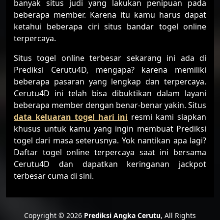
banyak situs judi yang lakukan penipuan pada
beberapa member. Karena itu kamu harus dapat
ketahui beberapa ciri situs bandar togel online
terpercaya.
Situs togel online terbesar sekarang ini ada di
Prediksi Cerutu4D, mengapa? karena memiliki
beberapa pasaran yang lengkap dan terpercaya.
Cerutu4D ini telah bisa dibuktikan dalam layani
beberapa member dengan benar-benar yakin. Situs
data keluaran togel hari ini
resmi kami siapkan
khusus untuk kamu yang ingin membuat Prediksi
togel dari masa seterusnya. Yok nantikan apa lagi?
Daftar togel online terpercaya saat ini bersama
Cerutu4D dan dapatkan keringanan jackpot
terbesar cuma di sini.
Copyright © 2026
Prediksi Angka Cerutu
, All Rights