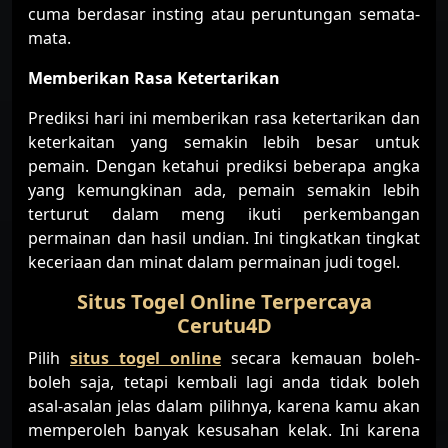
cuma berdasar insting atau peruntungan semata-
mata.
Memberikan Rasa Ketertarikan
Prediksi hari ini memberikan rasa ketertarikan dan
keterkaitan yang semakin lebih besar untuk
pemain. Dengan ketahui prediksi beberapa angka
yang kemungkinan ada, pemain semakin lebih
terturut dalam meng ikuti perkembangan
permainan dan hasil undian. Ini tingkatkan tingkat
keceriaan dan minat dalam permainan judi togel.
Situs Togel Online Terpercaya
Cerutu4D
Pilih
situs togel online
secara kemauan boleh-
boleh saja, tetapi kembali lagi anda tidak boleh
asal-asalan jelas dalam pilihnya, karena kamu akan
memperoleh banyak kesusahan kelak. Ini karena