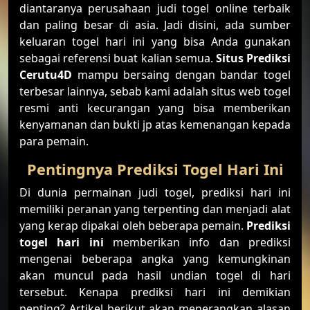
diantaranya perusahaan judi togel online terbaik
dan paling besar di asia. Jadi disini, ada sumber
keluaran togel hari ini yang bisa Anda gunakan
sebagai referensi buat kalian semua.
Situs Prediksi
Cerutu4D
mampu bersaing dengan bandar togel
terbesar lainnya, sebab kami adalah situs web togel
resmi anti kecurangan yang bisa memberikan
kenyamanan dan bukti jp atas kemenangan kepada
para pemain.
Pentingnya Prediksi Togel Hari Ini
Di dunia permainan judi togel, prediksi hari ini
memiliki peranan yang terpenting dan menjadi alat
yang kerap dipakai oleh beberapa pemain.
Prediksi
togel hari ini
memberikan info dan prediksi
mengenai beberapa angka yang kemungkinan
akan muncul pada hasil undian togel di hari
tersebut. Kenapa prediksi hari ini demikian
penting? Artikel berikut akan menerangkan alasan