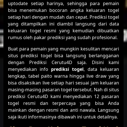
uptodate setiap harinya, sehingga para pemain
bisa menemukan bocoran angka keluaran togel
setiap hari dengan mudah dan cepat. Prediksi togel
yang ditampilkan ini diambil langsung dari data
keluaran togel resmi yang kemudian dibuatkan
rumus oleh pakar prediksi yang sudah profesional.
Buat para pemain yang mungkin kesulitan mencari
situs prediksi togel bisa langsung berlangganan
dengan Prediksi Cerutu4D saja. Disini kami
menyediakan info
prediksi togel
, data keluaran
lengkap, tabel paito warna hingga live draw yang
bisa disaksikan live setiap hari sesuai jam keluaran
masing-masing pasaran togel tersebut. Nah di situs
prediksi Cerutu4D kami menyediakan 12 pasaran
togel resmi dan terpercaya yang bisa Anda
mainkan dengan resmi dan anti nawala. Langsung
saja ikuti informasinya dibawah ini untuk detailnya.