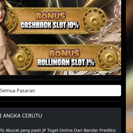
SI ANGKA CERUTU
fo Akurat yang pasti JP Togel Online Dari Bandar Prediksi