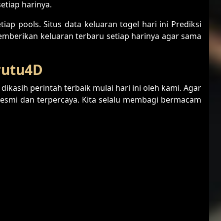
etiap harinya.
ap pools. Situs data keluaran togel hari ini Prediksi
mberikan keluaran terbaru setiap harinya agar sama
erutu4D
dikasih perintah terbaik mulai hari ini oleh kami. Agar
e resmi dan terpercaya. Kita selalu membagi bermacam