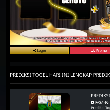
Login
Promo
PREDIKSI TOGEL HARI INI LENGKAP PREDI
PREDIKS
PASANG 
Prediksi To