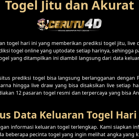
Togel Jitu dan Akurat
n togel hari ini yang memberikan prediksi togel jitu, live
ediksi togel online yang uptodate setiap harinya, sehing
togel yang ditampilkan ini diambil langsung dari data kel
tus prediksi togel bisa langsung berlangganan dengan P
warna hingga live draw yang bisa disaksikan live setiap 
ediakan 12 pasaran togel resmi dan terpercaya yang bisa 
tus Data Keluaran Togel Hari 
ngan informasi keluaran togel terlengkap. Kami siapkan inf
da beberapa pecinta togel yang ingin melihat angka yang 