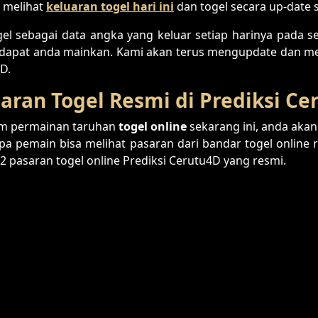
t melihat
keluaran togel hari ini
dan togel secara up-date s
el sebagai data angka yang keluar setiap harinya pada seti
dapat anda mainkan. Kami akan terus mengupdate dan me
D.
aran Togel Resmi di Prediksi C
lam permainan taruhan
togel online
sekarang ini, anda akan 
erapa pemain bisa melihat pasaran dari bandar togel onlin
 12 pasaran togel online Prediksi Cerutu4D yang resmi.