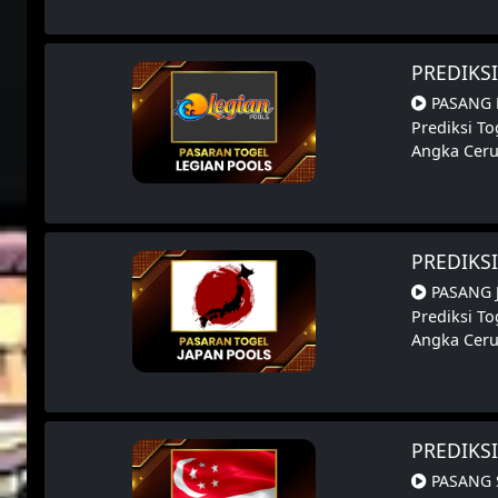
PREDIKS
PASANG 
Prediksi To
Angka Ceru
PREDIKS
PASANG 
Prediksi To
Angka Ceru
PREDIKS
PASANG 