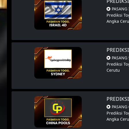
PREDIKSI
PASANG 
Prediksi To
Angka Ceru
PREDIKS
PASANG 
Prediksi To
Cerutu
PREDIKS
PASANG 
Prediksi To
Angka Ceru