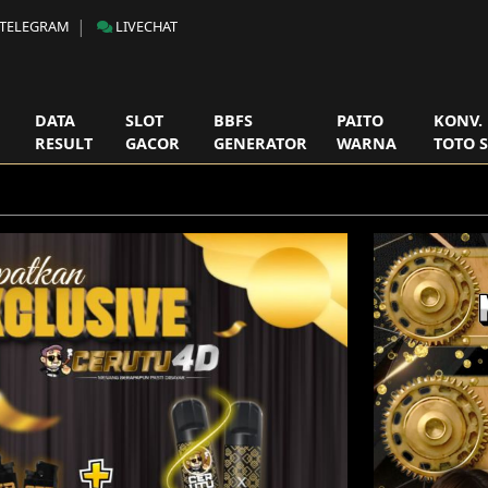
TELEGRAM
LIVECHAT
DATA
SLOT
BBFS
PAITO
KONV.
RESULT
GACOR
GENERATOR
WARNA
TOTO 