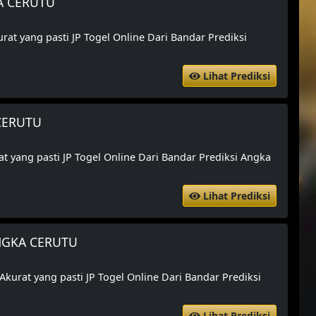
KA CERUTU
rat yang pasti JP Togel Online Dari Bandar Prediksi
Lihat Prediksi
CERUTU
t yang pasti JP Togel Online Dari Bandar Prediksi Angka
Lihat Prediksi
ANGKA CERUTU
Akurat yang pasti JP Togel Online Dari Bandar Prediksi
Lihat Prediksi