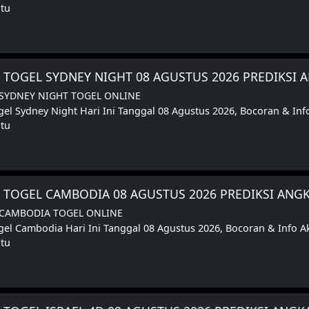
tu
I TOGEL SYDNEY NIGHT 08 AGUSTUS 2026 PREDIKSI 
SYDNEY NIGHT TOGEL ONLINE
gel Sydney Night Hari Ini Tanggal 08 Agustus 2026,
Bocoran & Info
tu
I TOGEL CAMBODIA 08 AGUSTUS 2026 PREDIKSI ANG
CAMBODIA TOGEL ONLINE
gel Cambodia Hari Ini Tanggal 08 Agustus 2026,
Bocoran & Info Ak
tu