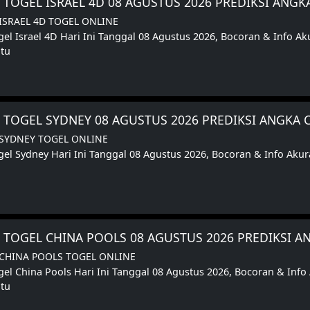
 TOGEL ISRAEL 4D 08 AGUSTUS 2026 PREDIKSI ANG
ISRAEL 4D TOGEL ONLINE
gel Israel 4D Hari Ini Tanggal 08 Agustus 2026,
Bocoran & Info Aku
tu
I TOGEL SYDNEY 08 AGUSTUS 2026 PREDIKSI ANGKA 
SYDNEY TOGEL ONLINE
gel Sydney Hari Ini Tanggal 08 Agustus 2026,
Bocoran & Info Akura
I TOGEL CHINA POOLS 08 AGUSTUS 2026 PREDIKSI 
CHINA POOLS TOGEL ONLINE
gel China Pools Hari Ini Tanggal 08 Agustus 2026,
Bocoran & Info 
tu