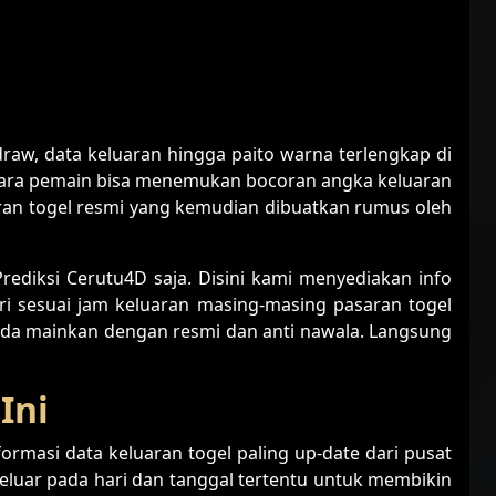
 draw, data keluaran hingga paito warna terlengkap di
ga para pemain bisa menemukan bocoran angka keluaran
uaran togel resmi yang kemudian dibuatkan rumus oleh
rediksi Cerutu4D saja. Disini kami menyediakan info
hari sesuai jam keluaran masing-masing pasaran togel
Anda mainkan dengan resmi dan anti nawala. Langsung
Ini
ormasi data keluaran togel paling up-date dari pusat
keluar pada hari dan tanggal tertentu untuk membikin