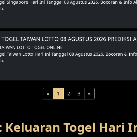
gel Singapore Hari Ini Tanggal 08 Agustus 2026,
Bocoran & Info Ak
tu
I TOGEL TAIWAN LOTTO 08 AGUSTUS 2026 PREDIKSI 
TAIWAN LOTTO TOGEL ONLINE
gel Taiwan Lotto Hari Ini Tanggal 08 Agustus 2026,
Bocoran & Info
tu
«
1
2
3
»
 Keluaran Togel Hari I