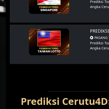
Prediksi To
Angka Ceru
PREDIKS
PASANG 
Prediksi To
Angka Ceru
Prediksi Cerutu4D: