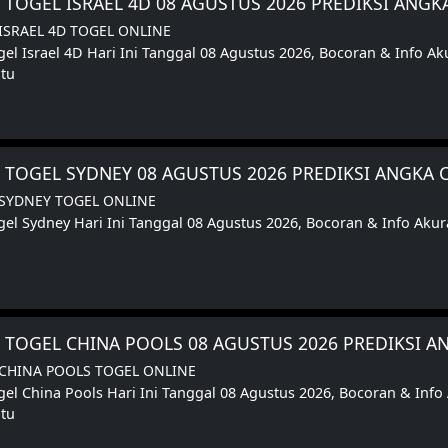
 TOGEL ISRAEL 4D 08 AGUSTUS 2026 PREDIKSI ANG
ISRAEL 4D TOGEL ONLINE
gel Israel 4D Hari Ini Tanggal 08 Agustus 2026,
Bocoran & Info Aku
tu
I TOGEL SYDNEY 08 AGUSTUS 2026 PREDIKSI ANGKA 
SYDNEY TOGEL ONLINE
gel Sydney Hari Ini Tanggal 08 Agustus 2026,
Bocoran & Info Akura
I TOGEL CHINA POOLS 08 AGUSTUS 2026 PREDIKSI 
CHINA POOLS TOGEL ONLINE
gel China Pools Hari Ini Tanggal 08 Agustus 2026,
Bocoran & Info 
tu