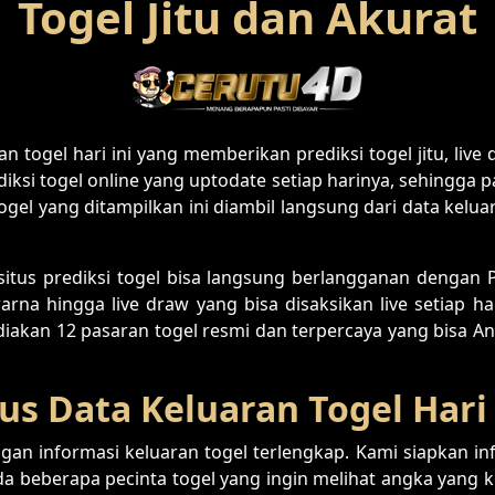
Togel Jitu dan Akurat
n togel hari ini yang memberikan prediksi togel jitu, live
ediksi togel online yang uptodate setiap harinya, sehing
togel yang ditampilkan ini diambil langsung dari data kel
tus prediksi togel bisa langsung berlangganan dengan P
warna hingga live draw yang bisa disaksikan live setiap 
ediakan 12 pasaran togel resmi dan terpercaya yang bisa 
tus Data Keluaran Togel Hari 
ngan informasi keluaran togel terlengkap. Kami siapkan inf
da beberapa pecinta togel yang ingin melihat angka yang 