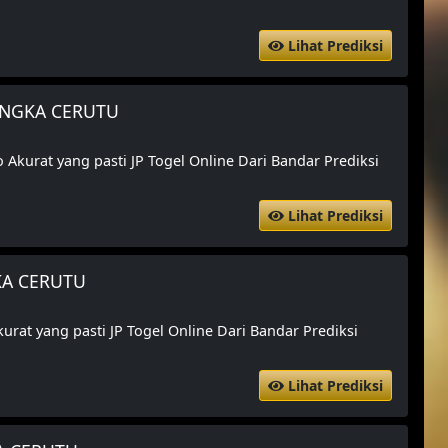
Lihat Prediksi
ANGKA CERUTU
 Akurat yang pasti JP Togel Online Dari Bandar Prediksi
Lihat Prediksi
KA CERUTU
urat yang pasti JP Togel Online Dari Bandar Prediksi
Lihat Prediksi