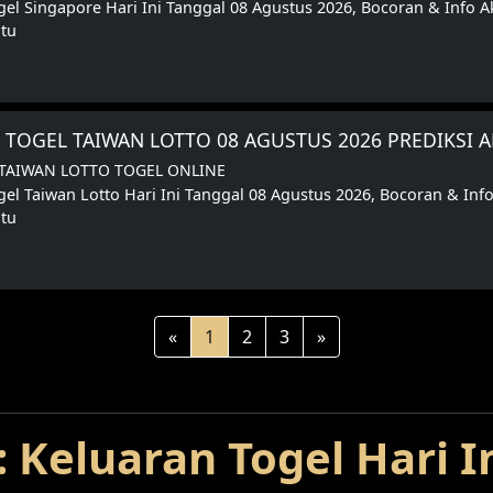
gel Singapore Hari Ini Tanggal 08 Agustus 2026,
Bocoran & Info Ak
tu
I TOGEL TAIWAN LOTTO 08 AGUSTUS 2026 PREDIKSI 
TAIWAN LOTTO TOGEL ONLINE
gel Taiwan Lotto Hari Ini Tanggal 08 Agustus 2026,
Bocoran & Info
tu
«
1
2
3
»
 Keluaran Togel Hari I