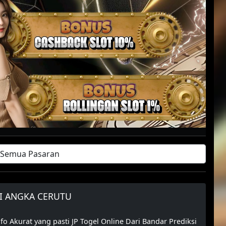
SI ANGKA CERUTU
fo Akurat yang pasti JP Togel Online Dari Bandar Prediksi