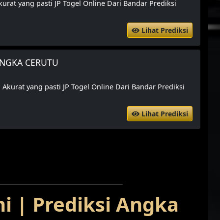
urat yang pasti JP Togel Online Dari Bandar Prediksi
Lihat Prediksi
ANGKA CERUTU
 Akurat yang pasti JP Togel Online Dari Bandar Prediksi
Lihat Prediksi
ni | Prediksi Angka