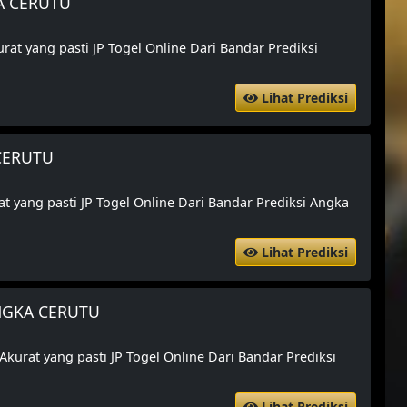
KA CERUTU
rat yang pasti JP Togel Online Dari Bandar Prediksi
Lihat Prediksi
CERUTU
t yang pasti JP Togel Online Dari Bandar Prediksi Angka
Lihat Prediksi
ANGKA CERUTU
Akurat yang pasti JP Togel Online Dari Bandar Prediksi
Lihat Prediksi