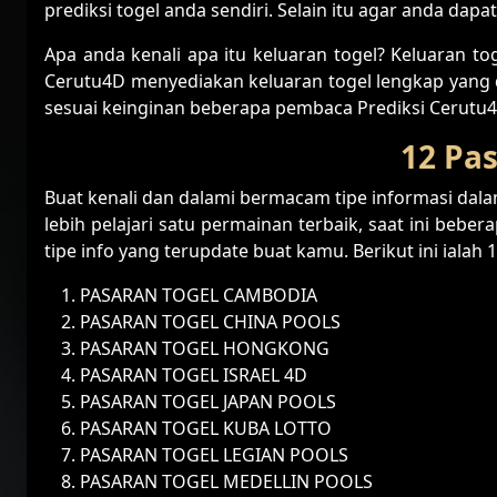
prediksi togel anda sendiri. Selain itu agar anda dapa
Apa anda kenali apa itu keluaran togel? Keluaran tog
Cerutu4D menyediakan keluaran togel lengkap yang 
sesuai keinginan beberapa pembaca Prediksi Cerutu4
12 Pas
Buat kenali dan dalami bermacam tipe informasi da
lebih pelajari satu permainan terbaik, saat ini beb
tipe info yang terupdate buat kamu. Berikut ini ialah
PASARAN TOGEL CAMBODIA
PASARAN TOGEL CHINA POOLS
PASARAN TOGEL HONGKONG
PASARAN TOGEL ISRAEL 4D
PASARAN TOGEL JAPAN POOLS
PASARAN TOGEL KUBA LOTTO
PASARAN TOGEL LEGIAN POOLS
PASARAN TOGEL MEDELLIN POOLS