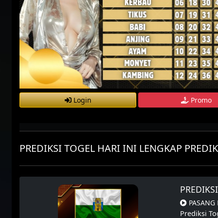
Login
Promo
PREDIKSI TOGEL HARI INI LENGKAP PREDI
PREDIKS
PASANG 
Prediksi To