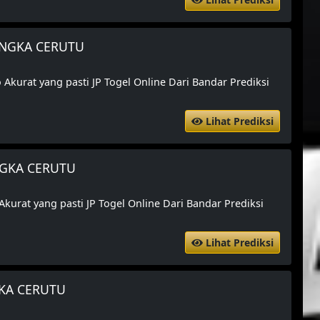
ANGKA CERUTU
 Akurat yang pasti JP Togel Online Dari Bandar Prediksi
Lihat Prediksi
NGKA CERUTU
Akurat yang pasti JP Togel Online Dari Bandar Prediksi
Lihat Prediksi
GKA CERUTU