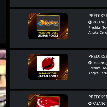
PREDIKS
PASANG 
Prediksi To
Angka Ceru
PREDIKS
PASANG 
Prediksi To
Angka Ceru
PREDIKS
PASANG 