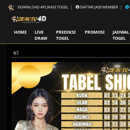
DOWNLOAD APLIKASI TOGEL
DAFTAR JADI MEMBER
HOME
LIVE
PREDIKSI
PROMOSI
JADWAL
DRAW
TOGEL
TOGEL