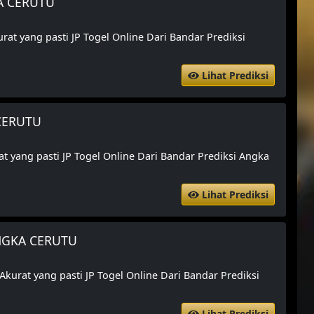
KA CERUTU
rat yang pasti JP Togel Online Dari Bandar Prediksi
Lihat Prediksi
CERUTU
t yang pasti JP Togel Online Dari Bandar Prediksi Angka
Lihat Prediksi
ANGKA CERUTU
Akurat yang pasti JP Togel Online Dari Bandar Prediksi
Lihat Prediksi