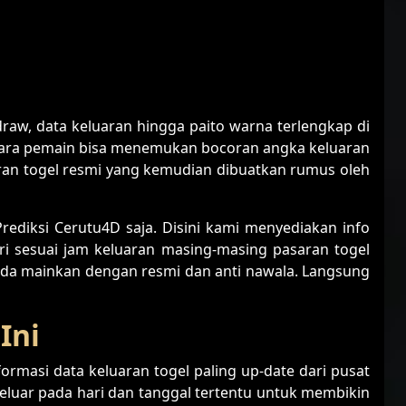
 draw, data keluaran hingga paito warna terlengkap di
ga para pemain bisa menemukan bocoran angka keluaran
uaran togel resmi yang kemudian dibuatkan rumus oleh
rediksi Cerutu4D saja. Disini kami menyediakan info
hari sesuai jam keluaran masing-masing pasaran togel
Anda mainkan dengan resmi dan anti nawala. Langsung
Ini
ormasi data keluaran togel paling up-date dari pusat
keluar pada hari dan tanggal tertentu untuk membikin