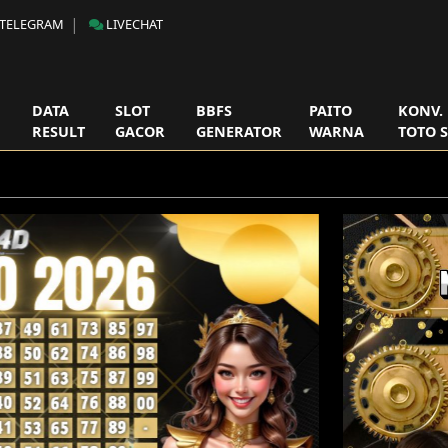
TELEGRAM
LIVECHAT
DATA
SLOT
BBFS
PAITO
KONV.
RESULT
GACOR
GENERATOR
WARNA
TOTO 