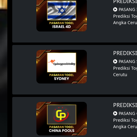
PREDIKSI
PASANG 
Prediksi To
Angka Ceru
PREDIKS
PASANG 
Prediksi To
Cerutu
PREDIKS
PASANG 
Prediksi To
Angka Ceru