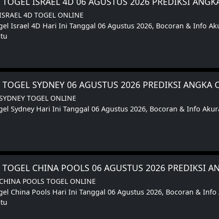
 TOGEL ISRAEL 4D 06 AGUSTUS 2026 PREDIKSI ANG
ISRAEL 4D TOGEL ONLINE
gel Israel 4D Hari Ini Tanggal 06 Agustus 2026,
Bocoran & Info Aku
tu
I TOGEL SYDNEY 06 AGUSTUS 2026 PREDIKSI ANGKA 
SYDNEY TOGEL ONLINE
gel Sydney Hari Ini Tanggal 06 Agustus 2026,
Bocoran & Info Akura
I TOGEL CHINA POOLS 06 AGUSTUS 2026 PREDIKSI 
CHINA POOLS TOGEL ONLINE
gel China Pools Hari Ini Tanggal 06 Agustus 2026,
Bocoran & Info 
tu