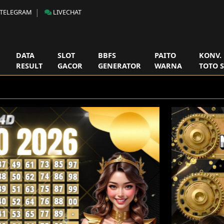
TELEGRAM
LIVECHAT
DATA
SLOT
BBFS
PAITO
KONV.
RESULT
GACOR
GENERATOR
WARNA
TOTO 