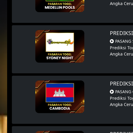
Angka Ceru
PREDIKS
PASANG 
Prediksi To
Angka Ceru
PREDIKS
PASANG 
Prediksi To
Angka Ceru