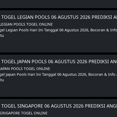
I TOGEL LEGIAN POOLS 06 AGUSTUS 2026 PREDIKSI 
LEGIAN POOLS TOGEL ONLINE
gel Legian Pools Hari Ini Tanggal 06 Agustus 2026,
Bocoran & Info
tu
I TOGEL JAPAN POOLS 06 AGUSTUS 2026 PREDIKSI A
JAPAN POOLS TOGEL ONLINE
gel Japan Pools Hari Ini Tanggal 06 Agustus 2026,
Bocoran & Info 
tu
I TOGEL SINGAPORE 06 AGUSTUS 2026 PREDIKSI AN
SINGAPORE TOGEL ONLINE