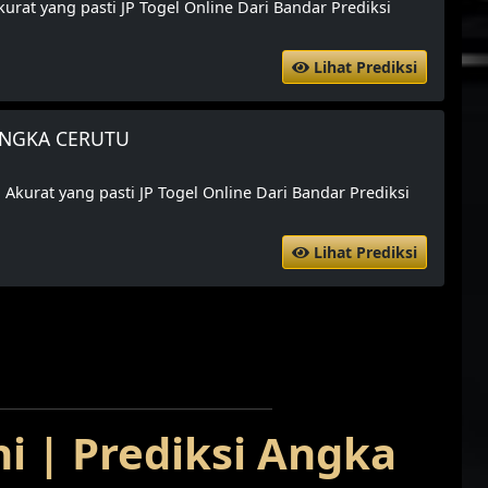
urat yang pasti JP Togel Online Dari Bandar Prediksi
Lihat Prediksi
ANGKA CERUTU
 Akurat yang pasti JP Togel Online Dari Bandar Prediksi
Lihat Prediksi
ni | Prediksi Angka