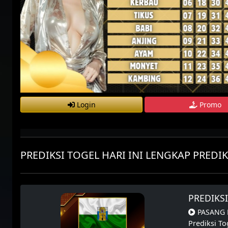
Login
Promo
PREDIKSI TOGEL HARI INI LENGKAP PREDI
PREDIKS
PASANG 
Prediksi To