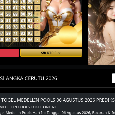
RTP Slot
KSI ANGKA CERUTU 2026
I TOGEL MEDELLIN POOLS 06 AGUSTUS 2026 PREDIK
MEDELLIN POOLS TOGEL ONLINE
gel Medellin Pools Hari Ini Tanggal 06 Agustus 2026,
Bocoran & In