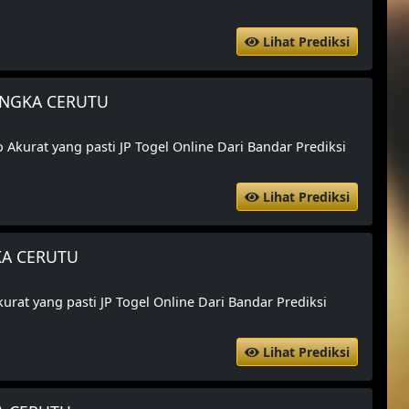
Lihat Prediksi
ANGKA CERUTU
 Akurat yang pasti JP Togel Online Dari Bandar Prediksi
Lihat Prediksi
KA CERUTU
urat yang pasti JP Togel Online Dari Bandar Prediksi
Lihat Prediksi