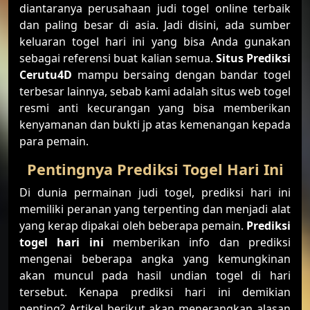
diantaranya perusahaan judi togel online terbaik
dan paling besar di asia. Jadi disini, ada sumber
keluaran togel hari ini yang bisa Anda gunakan
sebagai referensi buat kalian semua.
Situs Prediksi
Cerutu4D
mampu bersaing dengan bandar togel
terbesar lainnya, sebab kami adalah situs web togel
resmi anti kecurangan yang bisa memberikan
kenyamanan dan bukti jp atas kemenangan kepada
para pemain.
Pentingnya Prediksi Togel Hari Ini
Di dunia permainan judi togel, prediksi hari ini
memiliki peranan yang terpenting dan menjadi alat
yang kerap dipakai oleh beberapa pemain.
Prediksi
togel hari ini
memberikan info dan prediksi
mengenai beberapa angka yang kemungkinan
akan muncul pada hasil undian togel di hari
tersebut. Kenapa prediksi hari ini demikian
penting? Artikel berikut akan menerangkan alasan