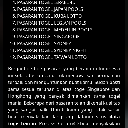
PASARAN TOGEL ISRAEL 4D
PASARAN TOGEL JAPAN POOLS
PASARAN TOGEL KUBA LOTTO
PASARAN TOGEL LEGIAN POOLS
PASARAN TOGEL MEDELLIN POOLS
PASARAN TOGEL SINGAPORE
PASARAN TOGEL SYDNEY
PASARAN TOGEL SYDNEY NIGHT
PASARAN TOGEL TAIWAN LOTTO
Bergai tipe tipe pasaran yang berada di Indonesia
ini selalu berlomba untuk menawarkan permainan
terbaik dan menguntunkan buat kamu. Sudah pasti
sama sesuai taruhan di atas, togel Singapore dan
Hongkong yang banyak dimainkan sama togel
mania. Beberapa dari pasaran telah dikenal kualitas
yang sangat baik. Untuk kamu yang tidak sabar
buat menyaksikan langsung datangi situs
data
togel hari ini
Prediksi Cerutu4D buat menyaksikan