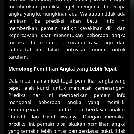
memberikan prediksi togel mengenai beberapa
angka yang kemungkinan ada. Walaupun tidak ada
jaminan jika prediksi akan betul, info ini
memberikan pemain sedikit keyakinan diri dan
kepercayaan saat menentukan beberapa angka
mereka. Ini menolong kurangi rasa ragu dan
ketidaktahuan dalam putuskan nomor untuk
taruhan.
Menolong Pemilihan Angka yang Lebih Tepat
Dalam permainan judi togel, pemilihan angka yang
tepat ialah kunci untuk mencetak kemenangan.
Prediksi hari ini memberikan pemain info
mengenai beberapa angka yang memiliki
kemungkinan tinggi untuk ada berdasar analitis
statistik dan trend awalnya. Dengan memakai
prediksi ini, pemain bisa lakukan pemilihan angka
yang semakin lebih pintar dan berdasar bukti, tidak