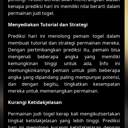
kenapa prediksi hari ini memiliki nilai berarti dalam
permainan judi togel.
Menyediakan Tutorial dan Strategi
Prediksi hari ini menolong pemain togel dalam
membuat tutorial dan strategi permainan mereka.
Dengan pertimbangkan prediksi itu, pemain bisa
mengenali beberapa angka yang memiliki
kemungkinan tinggi untuk ada. Info ini
memungkinkannya pemain untuk pilih beberapa
angka yang dipandang paling mempunyai potensi,
dan dengan begitu, tingkatkan kesempatan
mereka untuk memenangkan permainan.
Kurangi Ketidakjelasan
Permainan judi togel kerap kali mengikutsertakan
tingkat ketidakjelasan yang lebih tinggi. Prediksi
hari ini menolong kurangi ketidakjelasan dengan