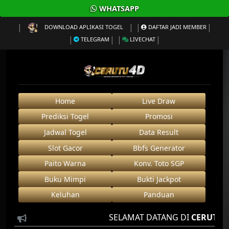
WHATSAPP
DOWNLOAD APLIKASI TOGEL
DAFTAR JADI MEMBER
TELEGRAM
LIVECHAT
Home
Live Draw
Prediksi Togel
Promosi
Jadwal Togel
Data Result
Slot Gacor
Bbfs Generator
Paito Warna
Konv. Toto SGP
Buku Mimpi
Bukti Jackpot
Keluhan
Panduan
SELAMAT DATANG DI
CERUTU4D
B