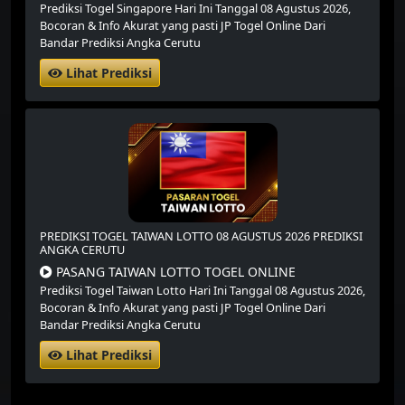
Prediksi Togel Singapore Hari Ini Tanggal 08 Agustus 2026,
Bocoran & Info Akurat yang pasti JP Togel Online Dari
Bandar Prediksi Angka Cerutu
Lihat Prediksi
PREDIKSI TOGEL TAIWAN LOTTO 08 AGUSTUS 2026 PREDIKSI
ANGKA CERUTU
PASANG TAIWAN LOTTO TOGEL ONLINE
Prediksi Togel Taiwan Lotto Hari Ini Tanggal 08 Agustus 2026,
Bocoran & Info Akurat yang pasti JP Togel Online Dari
Bandar Prediksi Angka Cerutu
Lihat Prediksi