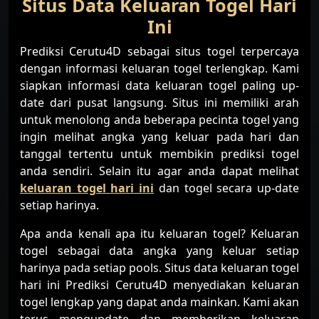
Situs Data Keluaran Togel Hari
Ini
Prediksi Cerutu4D sebagai situs togel terpercaya
dengan informasi keluaran togel terlengkap. Kami
siapkan informasi data keluaran togel paling up-
date dari pusat langsung. Situs ini memiliki arah
untuk menolong anda beberapa pecinta togel yang
ingin melihat angka yang keluar pada hari dan
tanggal tertentu untuk membikin prediksi togel
anda sendiri. Selain itu agar anda dapat melihat
keluaran togel hari ini
dan togel secara up-date
setiap harinya.
Apa anda kenali apa itu keluaran togel? Keluaran
togel sebagai data angka yang keluar setiap
harinya pada setiap pools. Situs data keluaran togel
hari ini Prediksi Cerutu4D menyediakan keluaran
togel lengkap yang dapat anda mainkan. Kami akan