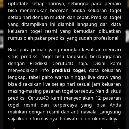
uptodate setiap harinya, sehingga para pemain
bisa menemukan bocoran angka keluaran togel
setiap hari dengan mudah dan cepat. Prediksi togel
yang ditampilkan ini diambil langsung dari data
keluaran togel resmi yang kemudian dibuatkan
rumus oleh pakar prediksi yang sudah profesional.
Buat para pemain yang mungkin kesulitan mencari
situs prediksi togel bisa langsung berlangganan
dengan Prediksi Cerutu4D saja. Disini kami
menyediakan info
prediksi togel
, data keluaran
lengkap, tabel paito warna hingga live draw yang
bisa disaksikan live setiap hari sesuai jam keluaran
masing-masing pasaran togel tersebut. Nah di situs
prediksi Cerutu4D kami menyediakan 12 pasaran
togel resmi dan terpercaya yang bisa Anda
mainkan dengan resmi dan anti nawala. Langsung
saja ikuti informasinya dibawah ini untuk detailnya.