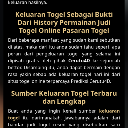
keluaran hasilnya.
Keluaran Togel Sebagai Bukti
Dari History Permainan Judi
Togel Online Pasaran Togel
Dari beberapa manfaat yang sudah kami sebutkan
di atas, maka dari itu anda sudah tahu seperti apa
peran dari pengeluaran togel yang selama ini
dipisah gratis oleh pihak
Cerutu4D
ke sejumlah
bettor. Disamping itu, anda dapat bermain dengan
rasa yakin sebab ada keluaran togel hari ini dari
situs togel online terpercaya Prediksi Cerutu4D.
Sumber Keluaran Togel Terbaru
dan Lengkap
Buat anda yang ingin kenali sumber
keluaran
togel
itu darimanakah, jawabannya adalah dari
bandar judi togel resmi yang disebutkan satu