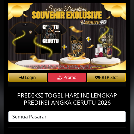
Login
Promo
RTP Slot
PREDIKSI TOGEL HARI INI LENGKAP
PREDIKSI ANGKA CERUTU 2026