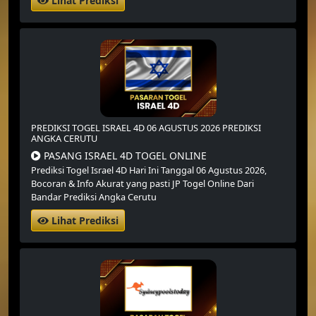
Lihat Prediksi
PREDIKSI TOGEL ISRAEL 4D 06 AGUSTUS 2026 PREDIKSI
ANGKA CERUTU
PASANG ISRAEL 4D TOGEL ONLINE
Prediksi Togel Israel 4D Hari Ini Tanggal 06 Agustus 2026,
Bocoran & Info Akurat yang pasti JP Togel Online Dari
Bandar Prediksi Angka Cerutu
Lihat Prediksi