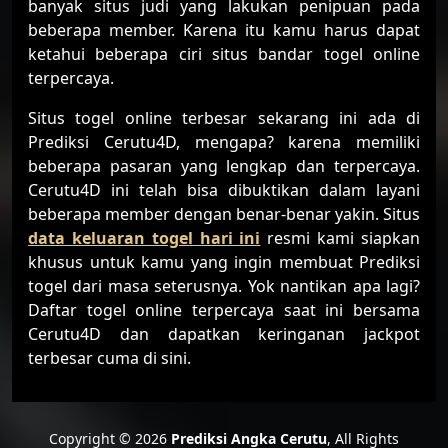
banyak situs judi yang lakukan penipuan pada
beberapa member. Karena itu kamu harus dapat
ketahui beberapa ciri situs bandar togel online
terpercaya.
Situs togel online terbesar sekarang ini ada di
Prediksi Cerutu4D, mengapa? karena memiliki
beberapa pasaran yang lengkap dan terpercaya.
Cerutu4D ini telah bisa dibuktikan dalam layani
beberapa member dengan benar-benar yakin. Situs
data keluaran togel hari ini
resmi kami siapkan
khusus untuk kamu yang ingin membuat Prediksi
togel dari masa seterusnya. Yok nantikan apa lagi?
Daftar togel online terpercaya saat ini bersama
Cerutu4D dan dapatkan keringanan jackpot
terbesar cuma di sini.
Copyright © 2026
Prediksi Angka Cerutu
, All Rights