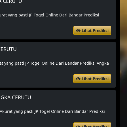
KA CERUTU
rat yang pasti JP Togel Online Dari Bandar Prediksi
Lihat Prediksi
CERUTU
t yang pasti JP Togel Online Dari Bandar Prediksi Angka
Lihat Prediksi
ANGKA CERUTU
Akurat yang pasti JP Togel Online Dari Bandar Prediksi
Lihat Prediksi