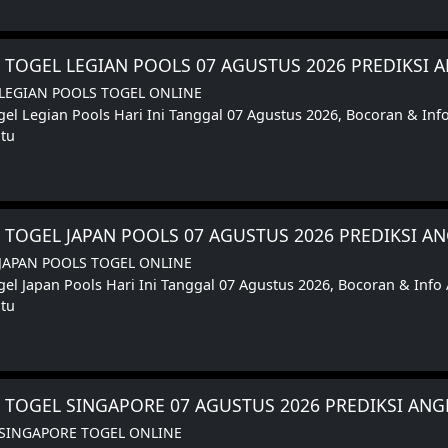
I TOGEL LEGIAN POOLS 07 AGUSTUS 2026 PREDIKSI 
LEGIAN POOLS TOGEL ONLINE
gel Legian Pools Hari Ini Tanggal 07 Agustus 2026,
Bocoran & Info
tu
I TOGEL JAPAN POOLS 07 AGUSTUS 2026 PREDIKSI A
JAPAN POOLS TOGEL ONLINE
gel Japan Pools Hari Ini Tanggal 07 Agustus 2026,
Bocoran & Info 
tu
I TOGEL SINGAPORE 07 AGUSTUS 2026 PREDIKSI AN
SINGAPORE TOGEL ONLINE