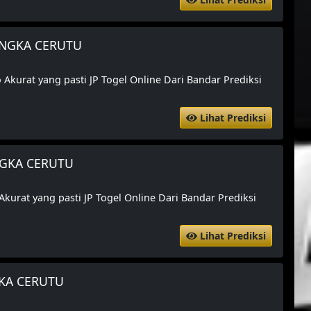
ANGKA CERUTU
 Akurat yang pasti JP Togel Online Dari Bandar Prediksi
Lihat Prediksi
NGKA CERUTU
Akurat yang pasti JP Togel Online Dari Bandar Prediksi
Lihat Prediksi
GKA CERUTU