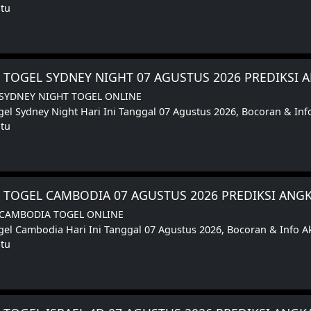
tu
I TOGEL SYDNEY NIGHT 07 AGUSTUS 2026 PREDIKSI 
SYDNEY NIGHT TOGEL ONLINE
gel Sydney Night Hari Ini Tanggal 07 Agustus 2026,
Bocoran & Info
tu
I TOGEL CAMBODIA 07 AGUSTUS 2026 PREDIKSI ANG
CAMBODIA TOGEL ONLINE
gel Cambodia Hari Ini Tanggal 07 Agustus 2026,
Bocoran & Info Ak
tu