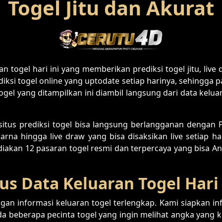
Togel Jitu dan Akurat
n togel hari ini yang memberikan prediksi togel jitu, live
ediksi togel online yang uptodate setiap harinya, sehing
togel yang ditampilkan ini diambil langsung dari data kel
tus prediksi togel bisa langsung berlangganan dengan P
warna hingga live draw yang bisa disaksikan live setiap 
ediakan 12 pasaran togel resmi dan terpercaya yang bisa 
tus Data Keluaran Togel Hari 
ngan informasi keluaran togel terlengkap. Kami siapkan inf
da beberapa pecinta togel yang ingin melihat angka yang 