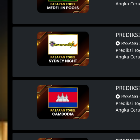
Angka Ceru
PREDIKS
PASANG 
Prediksi To
Angka Ceru
PREDIKS
PASANG 
Prediksi To
Angka Ceru