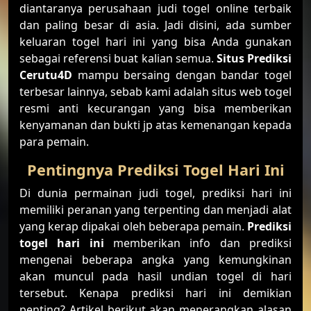
diantaranya perusahaan judi togel online terbaik
dan paling besar di asia. Jadi disini, ada sumber
keluaran togel hari ini yang bisa Anda gunakan
sebagai referensi buat kalian semua.
Situs Prediksi
Cerutu4D
mampu bersaing dengan bandar togel
terbesar lainnya, sebab kami adalah situs web togel
resmi anti kecurangan yang bisa memberikan
kenyamanan dan bukti jp atas kemenangan kepada
para pemain.
Pentingnya Prediksi Togel Hari Ini
Di dunia permainan judi togel, prediksi hari ini
memiliki peranan yang terpenting dan menjadi alat
yang kerap dipakai oleh beberapa pemain.
Prediksi
togel hari ini
memberikan info dan prediksi
mengenai beberapa angka yang kemungkinan
akan muncul pada hasil undian togel di hari
tersebut. Kenapa prediksi hari ini demikian
penting? Artikel berikut akan menerangkan alasan