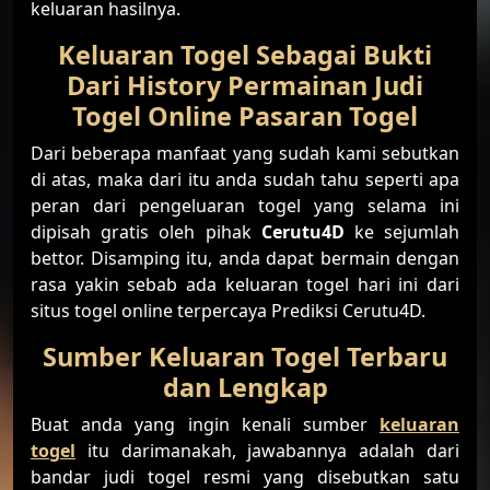
keluaran hasilnya.
Keluaran Togel Sebagai Bukti
Dari History Permainan Judi
Togel Online Pasaran Togel
Dari beberapa manfaat yang sudah kami sebutkan
di atas, maka dari itu anda sudah tahu seperti apa
peran dari pengeluaran togel yang selama ini
dipisah gratis oleh pihak
Cerutu4D
ke sejumlah
bettor. Disamping itu, anda dapat bermain dengan
rasa yakin sebab ada keluaran togel hari ini dari
situs togel online terpercaya Prediksi Cerutu4D.
Sumber Keluaran Togel Terbaru
dan Lengkap
Buat anda yang ingin kenali sumber
keluaran
togel
itu darimanakah, jawabannya adalah dari
bandar judi togel resmi yang disebutkan satu