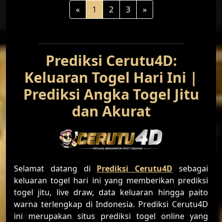
«
1
2
3
»
Prediksi Cerutu4D:
Keluaran Togel Hari Ini |
Prediksi Angka Togel Jitu
dan Akurat
Selamat datang di
Prediksi Cerutu4D
sebagai
keluaran togel hari ini yang memberikan prediksi
togel jitu, live draw, data keluaran hingga paito
warna terlengkap di Indonesia. Prediksi Cerutu4D
ini merupakan situs prediksi togel online yang