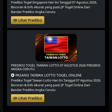
Prediksi Togel Singapore Hari Ini Tanggal 07 Agustus 2026,
Bocoran & Info Akurat yang pasti JP Togel Online Dari
Bandar Prediksi Angka Cerutu
Lihat Prediksi
PREDIKSI TOGEL TAIWAN LOTTO 07 AGUSTUS 2026 PREDIKSI
ANGKA CERUTU
PASANG TAIWAN LOTTO TOGEL ONLINE
Prediksi Togel Taiwan Lotto Hari Ini Tanggal 07 Agustus 2026,
Bocoran & Info Akurat yang pasti JP Togel Online Dari
Bandar Prediksi Angka Cerutu
Lihat Prediksi