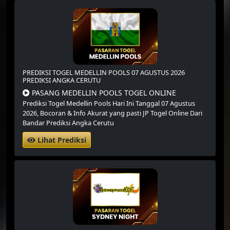
PREDIKSI TOGEL MEDELLIN POOLS 07 AGUSTUS 2026
PREDIKSI ANGKA CERUTU
PASANG MEDELLIN POOLS TOGEL ONLINE
Prediksi Togel Medellin Pools Hari Ini Tanggal 07 Agustus
2026,
Bocoran & Info Akurat yang pasti JP Togel Online Dari
Bandar Prediksi Angka Cerutu
Lihat Prediksi