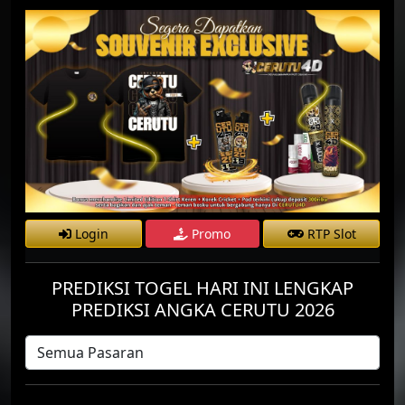
Login
Promo
RTP Slot
PREDIKSI TOGEL HARI INI LENGKAP
PREDIKSI ANGKA CERUTU 2026