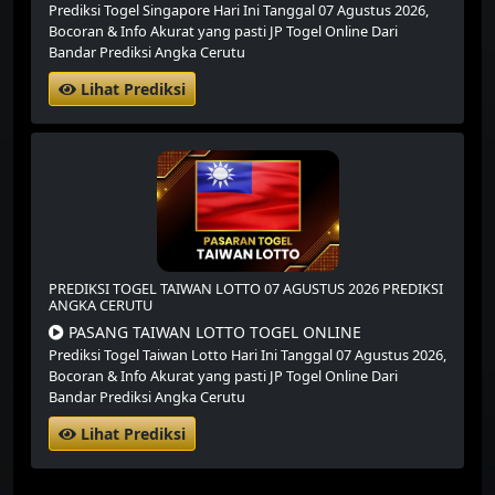
Prediksi Togel Singapore Hari Ini Tanggal 07 Agustus 2026,
Bocoran & Info Akurat yang pasti JP Togel Online Dari
Bandar Prediksi Angka Cerutu
Lihat Prediksi
PREDIKSI TOGEL TAIWAN LOTTO 07 AGUSTUS 2026 PREDIKSI
ANGKA CERUTU
PASANG TAIWAN LOTTO TOGEL ONLINE
Prediksi Togel Taiwan Lotto Hari Ini Tanggal 07 Agustus 2026,
Bocoran & Info Akurat yang pasti JP Togel Online Dari
Bandar Prediksi Angka Cerutu
Lihat Prediksi