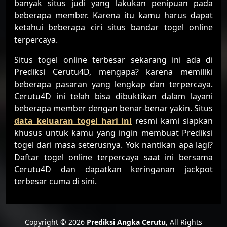
banyak situs judi yang lakukan penipuan pada
beberapa member. Karena itu kamu harus dapat
ketahui beberapa ciri situs bandar togel online
terpercaya.
Situs togel online terbesar sekarang ini ada di
Prediksi Cerutu4D, mengapa? karena memiliki
beberapa pasaran yang lengkap dan terpercaya.
Cerutu4D ini telah bisa dibuktikan dalam layani
beberapa member dengan benar-benar yakin. Situs
data keluaran togel hari ini
resmi kami siapkan
khusus untuk kamu yang ingin membuat Prediksi
togel dari masa seterusnya. Yok nantikan apa lagi?
Daftar togel online terpercaya saat ini bersama
Cerutu4D dan dapatkan keringanan jackpot
terbesar cuma di sini.
Copyright © 2026
Prediksi Angka Cerutu
, All Rights