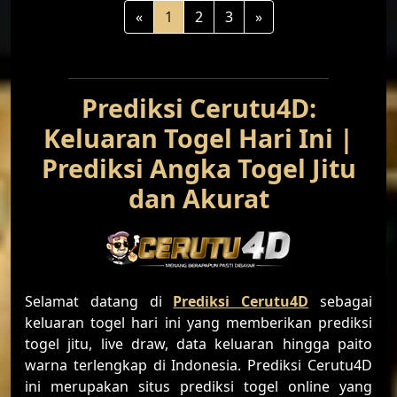
«
1
2
3
»
Prediksi Cerutu4D:
Keluaran Togel Hari Ini |
Prediksi Angka Togel Jitu
dan Akurat
Selamat datang di
Prediksi Cerutu4D
sebagai
keluaran togel hari ini yang memberikan prediksi
togel jitu, live draw, data keluaran hingga paito
warna terlengkap di Indonesia. Prediksi Cerutu4D
ini merupakan situs prediksi togel online yang