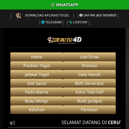
WHATSAPP
DOWNLOAD APLIKASI TOGEL
DAFTAR JADI MEMBER
TELEGRAM
LIVECHAT
Home
Live Draw
Prediksi Togel
Promosi
Jadwal Togel
Data Result
Slot Gacor
Bbfs Generator
Paito Warna
Konv. Toto SGP
Buku Mimpi
Bukti Jackpot
Keluhan
Panduan
SELAMAT DATANG DI
CERUTU4D
B