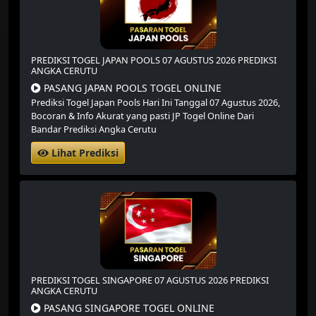
PREDIKSI TOGEL JAPAN POOLS 07 AGUSTUS 2026 PREDIKSI
ANGKA CERUTU
PASANG JAPAN POOLS TOGEL ONLINE
Prediksi Togel Japan Pools Hari Ini Tanggal 07 Agustus 2026,
Bocoran & Info Akurat yang pasti JP Togel Online Dari
Bandar Prediksi Angka Cerutu
Lihat Prediksi
PREDIKSI TOGEL SINGAPORE 07 AGUSTUS 2026 PREDIKSI
ANGKA CERUTU
PASANG SINGAPORE TOGEL ONLINE