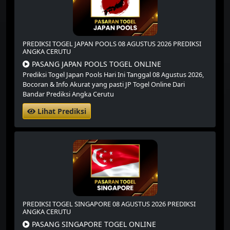
PREDIKSI TOGEL JAPAN POOLS 08 AGUSTUS 2026 PREDIKSI
ANGKA CERUTU
PASANG JAPAN POOLS TOGEL ONLINE
Prediksi Togel Japan Pools Hari Ini Tanggal 08 Agustus 2026,
Bocoran & Info Akurat yang pasti JP Togel Online Dari
Bandar Prediksi Angka Cerutu
Lihat Prediksi
PREDIKSI TOGEL SINGAPORE 08 AGUSTUS 2026 PREDIKSI
ANGKA CERUTU
PASANG SINGAPORE TOGEL ONLINE