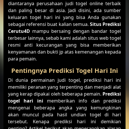
diantaranya perusahaan judi togel online terbaik
dan paling besar di asia. Jadi disini, ada sumber
keluaran togel hari ini yang bisa Anda gunakan
sebagai referensi buat kalian semua.
Situs Prediksi
Cerutu4D
mampu bersaing dengan bandar togel
terbesar lainnya, sebab kami adalah situs web togel
resmi anti kecurangan yang bisa memberikan
kenyamanan dan bukti jp atas kemenangan kepada
para pemain.
Pentingnya Prediksi Togel Hari Ini
Di dunia permainan judi togel, prediksi hari ini
memiliki peranan yang terpenting dan menjadi alat
yang kerap dipakai oleh beberapa pemain.
Prediksi
togel hari ini
memberikan info dan prediksi
mengenai beberapa angka yang kemungkinan
akan muncul pada hasil undian togel di hari
tersebut. Kenapa prediksi hari ini demikian
penting? Artikel berikut akan menerangkan alasan