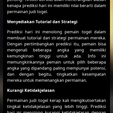
kenapa prediksi hari ini memiliki nilai berarti dalam
permainan judi togel.
Menyediakan Tutorial dan Strategi
Prediksi hari ini menolong pemain togel dalam
membuat tutorial dan strategi permainan mereka.
Dengan pertimbangkan prediksi itu, pemain bisa
mengenali beberapa angka yang memiliki
kemungkinan tinggi untuk ada. Info ini
memungkinkannya pemain untuk pilih beberapa
angka yang dipandang paling mempunyai potensi,
dan dengan begitu, tingkatkan kesempatan
mereka untuk memenangkan permainan.
Kurangi Ketidakjelasan
Permainan judi togel kerap kali mengikutsertakan
tingkat ketidakjelasan yang lebih tinggi. Prediksi
hari ini menolong kurangi ketidakjelasan dengan