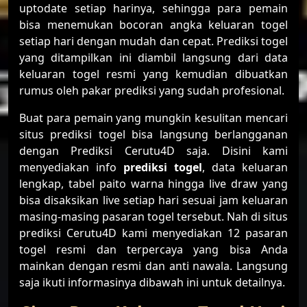
uptodate setiap harinya, sehingga para pemain
bisa menemukan bocoran angka keluaran togel
setiap hari dengan mudah dan cepat. Prediksi togel
yang ditampilkan ini diambil langsung dari data
keluaran togel resmi yang kemudian dibuatkan
rumus oleh pakar prediksi yang sudah profesional.
Buat para pemain yang mungkin kesulitan mencari
situs prediksi togel bisa langsung berlangganan
dengan Prediksi Cerutu4D saja. Disini kami
menyediakan info
prediksi togel
, data keluaran
lengkap, tabel paito warna hingga live draw yang
bisa disaksikan live setiap hari sesuai jam keluaran
masing-masing pasaran togel tersebut. Nah di situs
prediksi Cerutu4D kami menyediakan 12 pasaran
togel resmi dan terpercaya yang bisa Anda
mainkan dengan resmi dan anti nawala. Langsung
saja ikuti informasinya dibawah ini untuk detailnya.