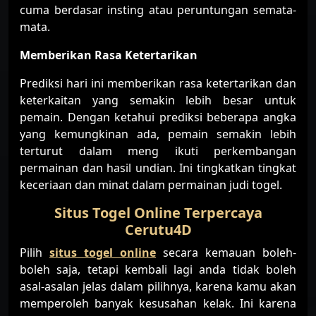
cuma berdasar insting atau peruntungan semata-
mata.
Memberikan Rasa Ketertarikan
Prediksi hari ini memberikan rasa ketertarikan dan
keterkaitan yang semakin lebih besar untuk
pemain. Dengan ketahui prediksi beberapa angka
yang kemungkinan ada, pemain semakin lebih
terturut dalam meng ikuti perkembangan
permainan dan hasil undian. Ini tingkatkan tingkat
keceriaan dan minat dalam permainan judi togel.
Situs Togel Online Terpercaya
Cerutu4D
Pilih
situs togel online
secara kemauan boleh-
boleh saja, tetapi kembali lagi anda tidak boleh
asal-asalan jelas dalam pilihnya, karena kamu akan
memperoleh banyak kesusahan kelak. Ini karena