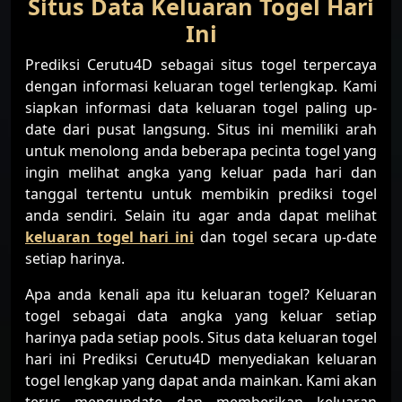
Situs Data Keluaran Togel Hari
Ini
Prediksi Cerutu4D sebagai situs togel terpercaya
dengan informasi keluaran togel terlengkap. Kami
siapkan informasi data keluaran togel paling up-
date dari pusat langsung. Situs ini memiliki arah
untuk menolong anda beberapa pecinta togel yang
ingin melihat angka yang keluar pada hari dan
tanggal tertentu untuk membikin prediksi togel
anda sendiri. Selain itu agar anda dapat melihat
keluaran togel hari ini
dan togel secara up-date
setiap harinya.
Apa anda kenali apa itu keluaran togel? Keluaran
togel sebagai data angka yang keluar setiap
harinya pada setiap pools. Situs data keluaran togel
hari ini Prediksi Cerutu4D menyediakan keluaran
togel lengkap yang dapat anda mainkan. Kami akan