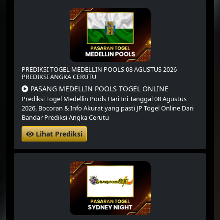
PREDIKSI TOGEL MEDELLIN POOLS 08 AGUSTUS 2026
PREDIKSI ANGKA CERUTU
PASANG MEDELLIN POOLS TOGEL ONLINE
Prediksi Togel Medellin Pools Hari Ini Tanggal 08 Agustus
2026,
Bocoran & Info Akurat yang pasti JP Togel Online Dari
Bandar Prediksi Angka Cerutu
Lihat Prediksi