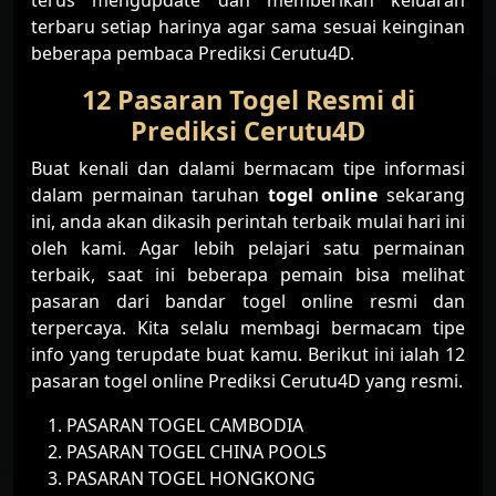
terus mengupdate dan memberikan keluaran
terbaru setiap harinya agar sama sesuai keinginan
beberapa pembaca Prediksi Cerutu4D.
12 Pasaran Togel Resmi di
Prediksi Cerutu4D
Buat kenali dan dalami bermacam tipe informasi
dalam permainan taruhan
togel online
sekarang
ini, anda akan dikasih perintah terbaik mulai hari ini
oleh kami. Agar lebih pelajari satu permainan
terbaik, saat ini beberapa pemain bisa melihat
pasaran dari bandar togel online resmi dan
terpercaya. Kita selalu membagi bermacam tipe
info yang terupdate buat kamu. Berikut ini ialah 12
pasaran togel online Prediksi Cerutu4D yang resmi.
PASARAN TOGEL CAMBODIA
PASARAN TOGEL CHINA POOLS
PASARAN TOGEL HONGKONG