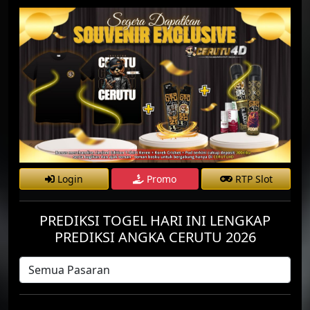
Login
Promo
RTP Slot
PREDIKSI TOGEL HARI INI LENGKAP
PREDIKSI ANGKA CERUTU 2026