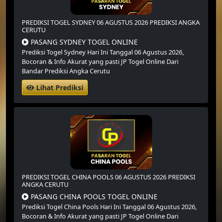
PREDIKSI TOGEL SYDNEY 06 AGUSTUS 2026 PREDIKSI ANGKA
CERUTU
PASANG SYDNEY TOGEL ONLINE
Prediksi Togel Sydney Hari Ini Tanggal 06 Agustus 2026,
Bocoran & Info Akurat yang pasti JP Togel Online Dari
Bandar Prediksi Angka Cerutu
Lihat Prediksi
PREDIKSI TOGEL CHINA POOLS 06 AGUSTUS 2026 PREDIKSI
ANGKA CERUTU
PASANG CHINA POOLS TOGEL ONLINE
Prediksi Togel China Pools Hari Ini Tanggal 06 Agustus 2026,
Bocoran & Info Akurat yang pasti JP Togel Online Dari