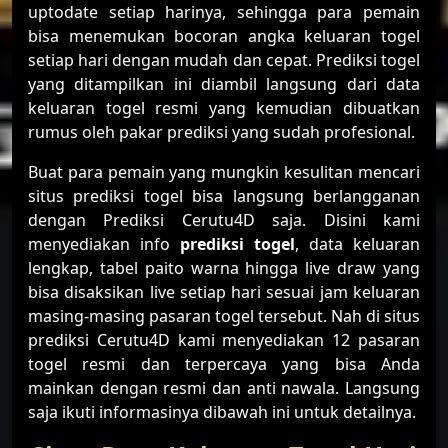
uptodate setiap harinya, sehingga para pemain
bisa menemukan bocoran angka keluaran togel
setiap hari dengan mudah dan cepat. Prediksi togel
yang ditampilkan ini diambil langsung dari data
keluaran togel resmi yang kemudian dibuatkan
rumus oleh pakar prediksi yang sudah profesional.
Buat para pemain yang mungkin kesulitan mencari
situs prediksi togel bisa langsung berlangganan
dengan Prediksi Cerutu4D saja. Disini kami
menyediakan info
prediksi togel
, data keluaran
lengkap, tabel paito warna hingga live draw yang
bisa disaksikan live setiap hari sesuai jam keluaran
masing-masing pasaran togel tersebut. Nah di situs
prediksi Cerutu4D kami menyediakan 12 pasaran
togel resmi dan terpercaya yang bisa Anda
mainkan dengan resmi dan anti nawala. Langsung
saja ikuti informasinya dibawah ini untuk detailnya.