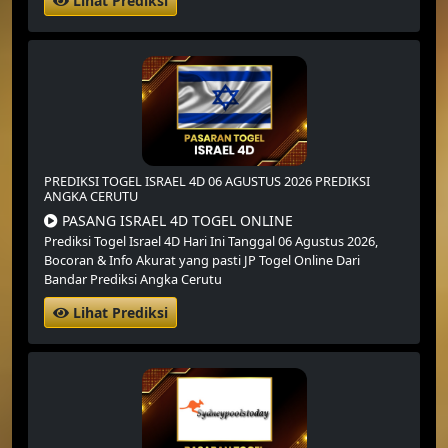
Lihat Prediksi
PREDIKSI TOGEL ISRAEL 4D 06 AGUSTUS 2026 PREDIKSI
ANGKA CERUTU
PASANG ISRAEL 4D TOGEL ONLINE
Prediksi Togel Israel 4D Hari Ini Tanggal 06 Agustus 2026,
Bocoran & Info Akurat yang pasti JP Togel Online Dari
Bandar Prediksi Angka Cerutu
Lihat Prediksi