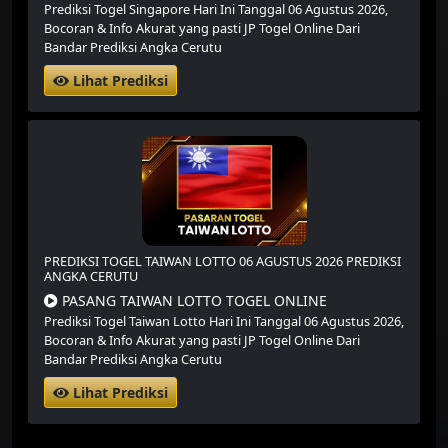
Prediksi Togel Singapore Hari Ini Tanggal 06 Agustus 2026,
Bocoran & Info Akurat yang pasti JP Togel Online Dari
Bandar Prediksi Angka Cerutu
Lihat Prediksi
PREDIKSI TOGEL TAIWAN LOTTO 06 AGUSTUS 2026 PREDIKSI
ANGKA CERUTU
PASANG TAIWAN LOTTO TOGEL ONLINE
Prediksi Togel Taiwan Lotto Hari Ini Tanggal 06 Agustus 2026,
Bocoran & Info Akurat yang pasti JP Togel Online Dari
Bandar Prediksi Angka Cerutu
Lihat Prediksi