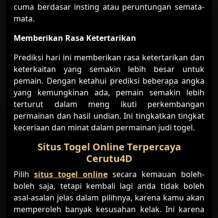
cuma berdasar insting atau peruntungan semata-
mata.
Memberikan Rasa Ketertarikan
Prediksi hari ini memberikan rasa ketertarikan dan
keterkaitan yang semakin lebih besar untuk
pemain. Dengan ketahui prediksi beberapa angka
yang kemungkinan ada, pemain semakin lebih
terturut dalam meng ikuti perkembangan
permainan dan hasil undian. Ini tingkatkan tingkat
keceriaan dan minat dalam permainan judi togel.
Situs Togel Online Terpercaya
Cerutu4D
Pilih
situs togel online
secara kemauan boleh-
boleh saja, tetapi kembali lagi anda tidak boleh
asal-asalan jelas dalam pilihnya, karena kamu akan
memperoleh banyak kesusahan kelak. Ini karena