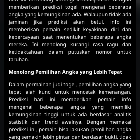
memberikan prediksi togel mengenai beberapa
angka yang kemungkinan ada. Walaupun tidak ada
jaminan jika prediksi akan betul, info ini
memberikan pemain sedikit keyakinan diri dan
kepercayaan saat menentukan beberapa angka
mereka. Ini menolong kurangi rasa ragu dan
ketidaktahuan dalam putuskan nomor untuk
taruhan.
Menolong Pemilihan Angka yang Lebih Tepat
Dalam permainan judi togel, pemilihan angka yang
tepat ialah kunci untuk mencetak kemenangan.
Prediksi hari ini memberikan pemain info
mengenai beberapa angka yang memiliki
kemungkinan tinggi untuk ada berdasar analitis
statistik dan trend awalnya. Dengan memakai
prediksi ini, pemain bisa lakukan pemilihan angka
yang semakin lebih pintar dan berdasar bukti, tidak