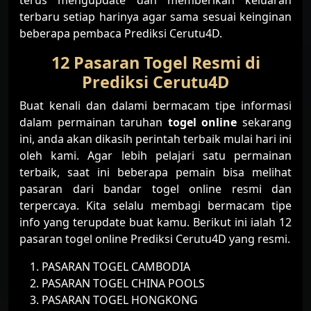
terus mengupdate dan memberikan keluaran
terbaru setiap harinya agar sama sesuai keinginan
beberapa pembaca Prediksi Cerutu4D.
12 Pasaran Togel Resmi di
Prediksi Cerutu4D
Buat kenali dan dalami bermacam tipe informasi
dalam permainan taruhan
togel online
sekarang
ini, anda akan dikasih perintah terbaik mulai hari ini
oleh kami. Agar lebih pelajari satu permainan
terbaik, saat ini beberapa pemain bisa melihat
pasaran dari bandar togel online resmi dan
terpercaya. Kita selalu membagi bermacam tipe
info yang terupdate buat kamu. Berikut ini ialah 12
pasaran togel online Prediksi Cerutu4D yang resmi.
PASARAN TOGEL CAMBODIA
PASARAN TOGEL CHINA POOLS
PASARAN TOGEL HONGKONG