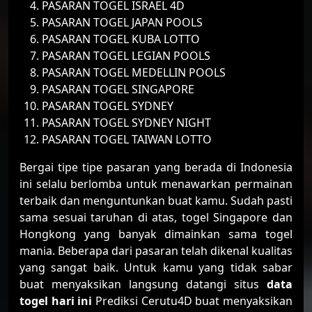
PASARAN TOGEL ISRAEL 4D
PASARAN TOGEL JAPAN POOLS
PASARAN TOGEL KUBA LOTTO
PASARAN TOGEL LEGIAN POOLS
PASARAN TOGEL MEDELLIN POOLS
PASARAN TOGEL SINGAPORE
PASARAN TOGEL SYDNEY
PASARAN TOGEL SYDNEY NIGHT
PASARAN TOGEL TAIWAN LOTTO
Bergai tipe tipe pasaran yang berada di Indonesia
ini selalu berlomba untuk menawarkan permainan
terbaik dan menguntunkan buat kamu. Sudah pasti
sama sesuai taruhan di atas, togel Singapore dan
Hongkong yang banyak dimainkan sama togel
mania. Beberapa dari pasaran telah dikenal kualitas
yang sangat baik. Untuk kamu yang tidak sabar
buat menyaksikan langsung datangi situs
data
togel hari ini
Prediksi Cerutu4D buat menyaksikan