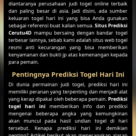
diantaranya perusahaan judi togel online terbaik
dan paling besar di asia. Jadi disini, ada sumber
keluaran togel hari ini yang bisa Anda gunakan
sebagai referensi buat kalian semua.
Situs Prediksi
Cerutu4D
mampu bersaing dengan bandar togel
terbesar lainnya, sebab kami adalah situs web togel
resmi anti kecurangan yang bisa memberikan
kenyamanan dan bukti jp atas kemenangan kepada
para pemain.
Pentingnya Prediksi Togel Hari Ini
Di dunia permainan judi togel, prediksi hari ini
memiliki peranan yang terpenting dan menjadi alat
yang kerap dipakai oleh beberapa pemain.
Prediksi
togel hari ini
memberikan info dan prediksi
mengenai beberapa angka yang kemungkinan
akan muncul pada hasil undian togel di hari
tersebut. Kenapa prediksi hari ini demikian
penting? Artikel berikut akan menerangkan alasan