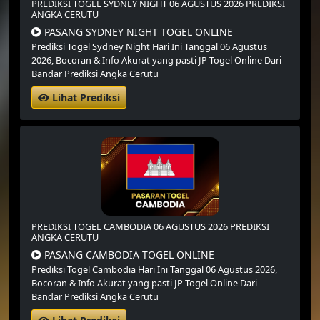
PREDIKSI TOGEL SYDNEY NIGHT 06 AGUSTUS 2026 PREDIKSI
ANGKA CERUTU
PASANG SYDNEY NIGHT TOGEL ONLINE
Prediksi Togel Sydney Night Hari Ini Tanggal 06 Agustus
2026,
Bocoran & Info Akurat yang pasti JP Togel Online Dari
Bandar Prediksi Angka Cerutu
Lihat Prediksi
PREDIKSI TOGEL CAMBODIA 06 AGUSTUS 2026 PREDIKSI
ANGKA CERUTU
PASANG CAMBODIA TOGEL ONLINE
Prediksi Togel Cambodia Hari Ini Tanggal 06 Agustus 2026,
Bocoran & Info Akurat yang pasti JP Togel Online Dari
Bandar Prediksi Angka Cerutu