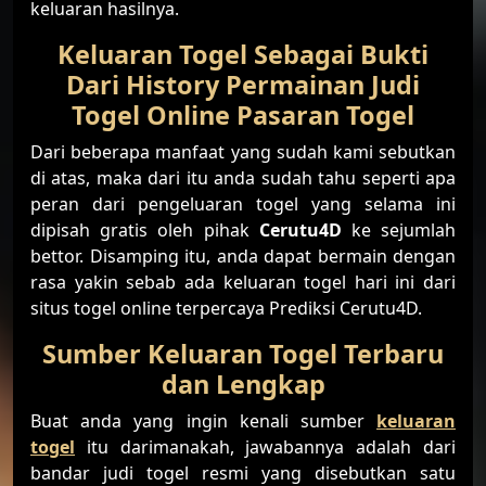
keluaran hasilnya.
Keluaran Togel Sebagai Bukti
Dari History Permainan Judi
Togel Online Pasaran Togel
Dari beberapa manfaat yang sudah kami sebutkan
di atas, maka dari itu anda sudah tahu seperti apa
peran dari pengeluaran togel yang selama ini
dipisah gratis oleh pihak
Cerutu4D
ke sejumlah
bettor. Disamping itu, anda dapat bermain dengan
rasa yakin sebab ada keluaran togel hari ini dari
situs togel online terpercaya Prediksi Cerutu4D.
Sumber Keluaran Togel Terbaru
dan Lengkap
Buat anda yang ingin kenali sumber
keluaran
togel
itu darimanakah, jawabannya adalah dari
bandar judi togel resmi yang disebutkan satu