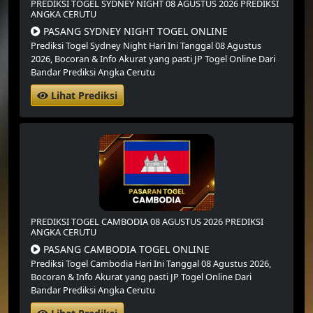
PREDIKSI TOGEL SYDNEY NIGHT 08 AGUSTUS 2026 PREDIKSI
ANGKA CERUTU
PASANG SYDNEY NIGHT TOGEL ONLINE
Prediksi Togel Sydney Night Hari Ini Tanggal 08 Agustus
2026,
Bocoran & Info Akurat yang pasti JP Togel Online Dari
Bandar Prediksi Angka Cerutu
Lihat Prediksi
PREDIKSI TOGEL CAMBODIA 08 AGUSTUS 2026 PREDIKSI
ANGKA CERUTU
PASANG CAMBODIA TOGEL ONLINE
Prediksi Togel Cambodia Hari Ini Tanggal 08 Agustus 2026,
Bocoran & Info Akurat yang pasti JP Togel Online Dari
Bandar Prediksi Angka Cerutu