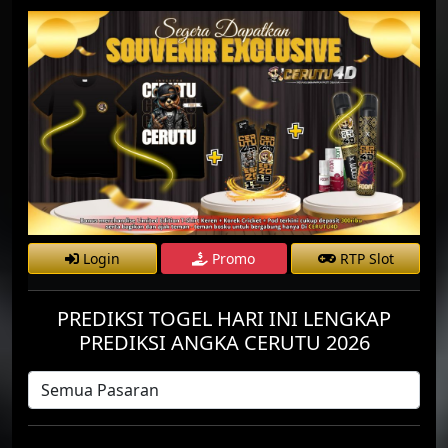
Login
Promo
RTP Slot
PREDIKSI TOGEL HARI INI LENGKAP
PREDIKSI ANGKA CERUTU 2026