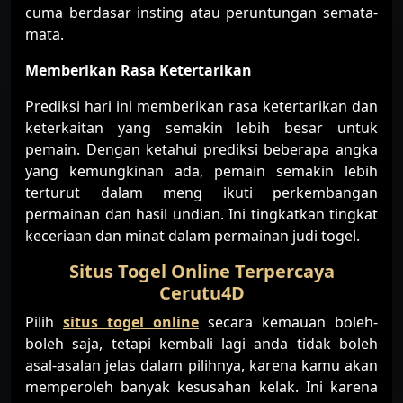
cuma berdasar insting atau peruntungan semata-
mata.
Memberikan Rasa Ketertarikan
Prediksi hari ini memberikan rasa ketertarikan dan
keterkaitan yang semakin lebih besar untuk
pemain. Dengan ketahui prediksi beberapa angka
yang kemungkinan ada, pemain semakin lebih
terturut dalam meng ikuti perkembangan
permainan dan hasil undian. Ini tingkatkan tingkat
keceriaan dan minat dalam permainan judi togel.
Situs Togel Online Terpercaya
Cerutu4D
Pilih
situs togel online
secara kemauan boleh-
boleh saja, tetapi kembali lagi anda tidak boleh
asal-asalan jelas dalam pilihnya, karena kamu akan
memperoleh banyak kesusahan kelak. Ini karena