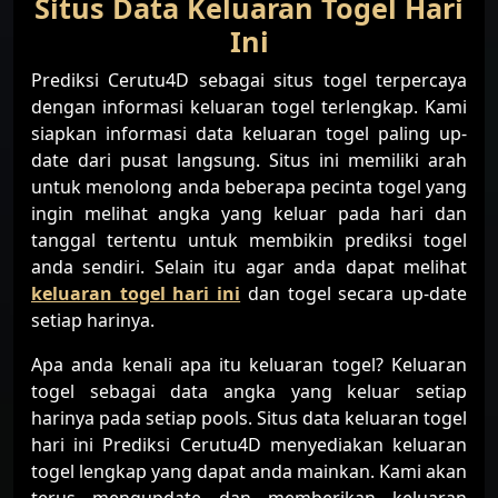
Situs Data Keluaran Togel Hari
Ini
Prediksi Cerutu4D sebagai situs togel terpercaya
dengan informasi keluaran togel terlengkap. Kami
siapkan informasi data keluaran togel paling up-
date dari pusat langsung. Situs ini memiliki arah
untuk menolong anda beberapa pecinta togel yang
ingin melihat angka yang keluar pada hari dan
tanggal tertentu untuk membikin prediksi togel
anda sendiri. Selain itu agar anda dapat melihat
keluaran togel hari ini
dan togel secara up-date
setiap harinya.
Apa anda kenali apa itu keluaran togel? Keluaran
togel sebagai data angka yang keluar setiap
harinya pada setiap pools. Situs data keluaran togel
hari ini Prediksi Cerutu4D menyediakan keluaran
togel lengkap yang dapat anda mainkan. Kami akan