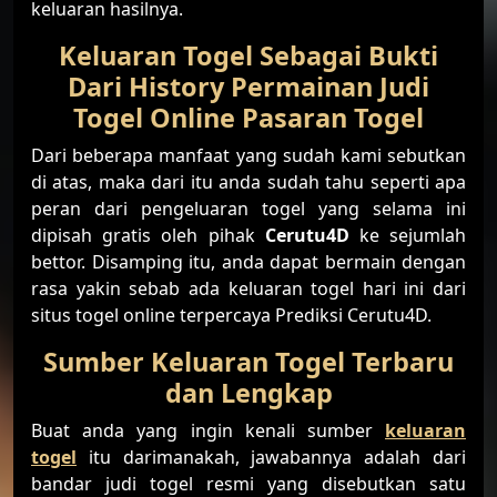
keluaran hasilnya.
Keluaran Togel Sebagai Bukti
Dari History Permainan Judi
Togel Online Pasaran Togel
Dari beberapa manfaat yang sudah kami sebutkan
di atas, maka dari itu anda sudah tahu seperti apa
peran dari pengeluaran togel yang selama ini
dipisah gratis oleh pihak
Cerutu4D
ke sejumlah
bettor. Disamping itu, anda dapat bermain dengan
rasa yakin sebab ada keluaran togel hari ini dari
situs togel online terpercaya Prediksi Cerutu4D.
Sumber Keluaran Togel Terbaru
dan Lengkap
Buat anda yang ingin kenali sumber
keluaran
togel
itu darimanakah, jawabannya adalah dari
bandar judi togel resmi yang disebutkan satu