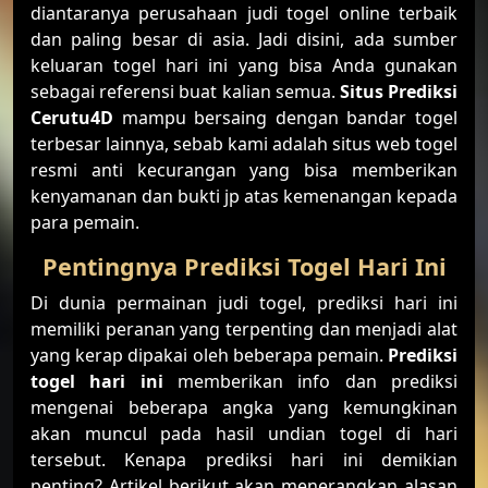
diantaranya perusahaan judi togel online terbaik
dan paling besar di asia. Jadi disini, ada sumber
keluaran togel hari ini yang bisa Anda gunakan
sebagai referensi buat kalian semua.
Situs Prediksi
Cerutu4D
mampu bersaing dengan bandar togel
terbesar lainnya, sebab kami adalah situs web togel
resmi anti kecurangan yang bisa memberikan
kenyamanan dan bukti jp atas kemenangan kepada
para pemain.
Pentingnya Prediksi Togel Hari Ini
Di dunia permainan judi togel, prediksi hari ini
memiliki peranan yang terpenting dan menjadi alat
yang kerap dipakai oleh beberapa pemain.
Prediksi
togel hari ini
memberikan info dan prediksi
mengenai beberapa angka yang kemungkinan
akan muncul pada hasil undian togel di hari
tersebut. Kenapa prediksi hari ini demikian
penting? Artikel berikut akan menerangkan alasan