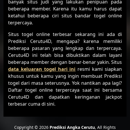
banyak situs judi yang lakukan penipuan pada
beberapa member. Karena itu kamu harus dapat
ketahui beberapa ciri situs bandar togel online
terpercaya.
Situs togel online terbesar sekarang ini ada di
Prediksi Cerutu4D, mengapa? karena memiliki
beberapa pasaran yang lengkap dan terpercaya.
Cerutu4D ini telah bisa dibuktikan dalam layani
beberapa member dengan benar-benar yakin. Situs
data keluaran togel hari ini
resmi kami siapkan
khusus untuk kamu yang ingin membuat Prediksi
togel dari masa seterusnya. Yok nantikan apa lagi?
Daftar togel online terpercaya saat ini bersama
Cerutu4D dan dapatkan keringanan jackpot
terbesar cuma di sini.
Copyright © 2026
Prediksi Angka Cerutu
, All Rights