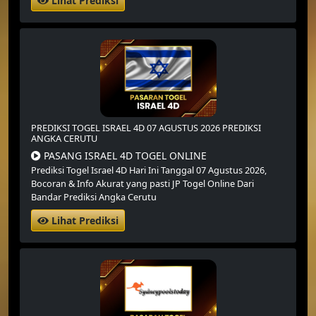
Lihat Prediksi
PREDIKSI TOGEL ISRAEL 4D 07 AGUSTUS 2026 PREDIKSI
ANGKA CERUTU
PASANG ISRAEL 4D TOGEL ONLINE
Prediksi Togel Israel 4D Hari Ini Tanggal 07 Agustus 2026,
Bocoran & Info Akurat yang pasti JP Togel Online Dari
Bandar Prediksi Angka Cerutu
Lihat Prediksi