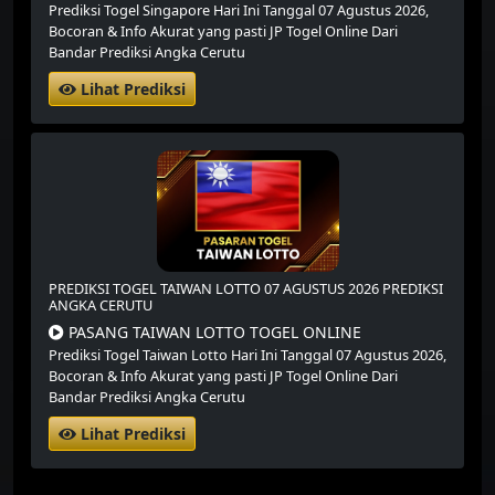
Prediksi Togel Singapore Hari Ini Tanggal 07 Agustus 2026,
Bocoran & Info Akurat yang pasti JP Togel Online Dari
Bandar Prediksi Angka Cerutu
Lihat Prediksi
PREDIKSI TOGEL TAIWAN LOTTO 07 AGUSTUS 2026 PREDIKSI
ANGKA CERUTU
PASANG TAIWAN LOTTO TOGEL ONLINE
Prediksi Togel Taiwan Lotto Hari Ini Tanggal 07 Agustus 2026,
Bocoran & Info Akurat yang pasti JP Togel Online Dari
Bandar Prediksi Angka Cerutu
Lihat Prediksi