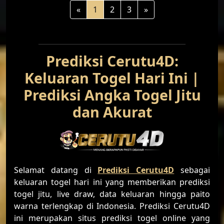
«
1
2
3
»
Prediksi Cerutu4D:
Keluaran Togel Hari Ini |
Prediksi Angka Togel Jitu
dan Akurat
Selamat datang di
Prediksi Cerutu4D
sebagai
keluaran togel hari ini yang memberikan prediksi
togel jitu, live draw, data keluaran hingga paito
warna terlengkap di Indonesia. Prediksi Cerutu4D
ini merupakan situs prediksi togel online yang