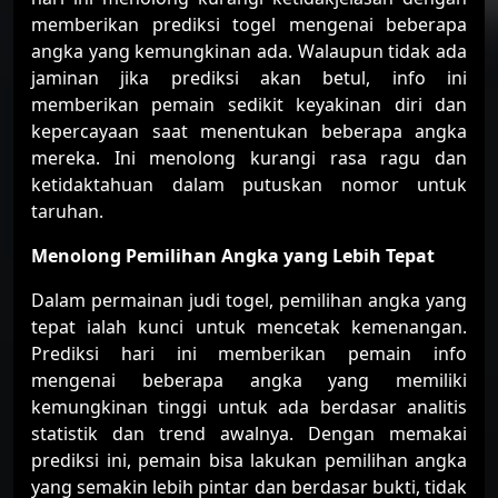
memberikan prediksi togel mengenai beberapa
angka yang kemungkinan ada. Walaupun tidak ada
jaminan jika prediksi akan betul, info ini
memberikan pemain sedikit keyakinan diri dan
kepercayaan saat menentukan beberapa angka
mereka. Ini menolong kurangi rasa ragu dan
ketidaktahuan dalam putuskan nomor untuk
taruhan.
Menolong Pemilihan Angka yang Lebih Tepat
Dalam permainan judi togel, pemilihan angka yang
tepat ialah kunci untuk mencetak kemenangan.
Prediksi hari ini memberikan pemain info
mengenai beberapa angka yang memiliki
kemungkinan tinggi untuk ada berdasar analitis
statistik dan trend awalnya. Dengan memakai
prediksi ini, pemain bisa lakukan pemilihan angka
yang semakin lebih pintar dan berdasar bukti, tidak