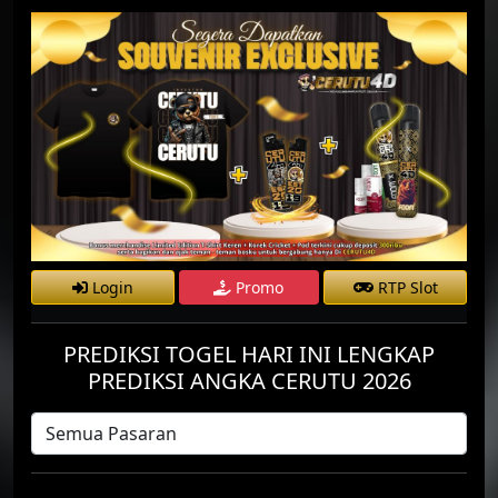
Login
Promo
RTP Slot
PREDIKSI TOGEL HARI INI LENGKAP
PREDIKSI ANGKA CERUTU 2026