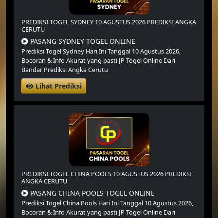
PREDIKSI TOGEL SYDNEY 10 AGUSTUS 2026 PREDIKSI ANGKA
CERUTU
PASANG SYDNEY TOGEL ONLINE
Prediksi Togel Sydney Hari Ini Tanggal 10 Agustus 2026,
Bocoran & Info Akurat yang pasti JP Togel Online Dari
Bandar Prediksi Angka Cerutu
Lihat Prediksi
PREDIKSI TOGEL CHINA POOLS 10 AGUSTUS 2026 PREDIKSI
ANGKA CERUTU
PASANG CHINA POOLS TOGEL ONLINE
Prediksi Togel China Pools Hari Ini Tanggal 10 Agustus 2026,
Bocoran & Info Akurat yang pasti JP Togel Online Dari