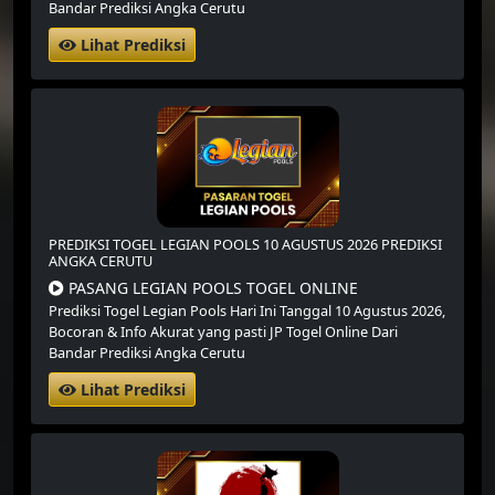
Bandar Prediksi Angka Cerutu
Lihat Prediksi
PREDIKSI TOGEL LEGIAN POOLS 10 AGUSTUS 2026 PREDIKSI
ANGKA CERUTU
PASANG LEGIAN POOLS TOGEL ONLINE
Prediksi Togel Legian Pools Hari Ini Tanggal 10 Agustus 2026,
Bocoran & Info Akurat yang pasti JP Togel Online Dari
Bandar Prediksi Angka Cerutu
Lihat Prediksi