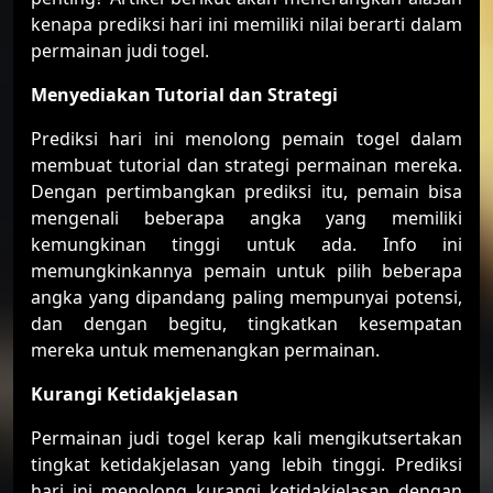
kenapa prediksi hari ini memiliki nilai berarti dalam
permainan judi togel.
Menyediakan Tutorial dan Strategi
Prediksi hari ini menolong pemain togel dalam
membuat tutorial dan strategi permainan mereka.
Dengan pertimbangkan prediksi itu, pemain bisa
mengenali beberapa angka yang memiliki
kemungkinan tinggi untuk ada. Info ini
memungkinkannya pemain untuk pilih beberapa
angka yang dipandang paling mempunyai potensi,
dan dengan begitu, tingkatkan kesempatan
mereka untuk memenangkan permainan.
Kurangi Ketidakjelasan
Permainan judi togel kerap kali mengikutsertakan
tingkat ketidakjelasan yang lebih tinggi. Prediksi
hari ini menolong kurangi ketidakjelasan dengan