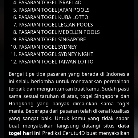
PASARAN TOGEL ISRAEL 4D
PASARAN TOGEL JAPAN POOLS
PASARAN TOGEL KUBA LOTTO
PASARAN TOGEL LEGIAN POOLS
PASARAN TOGEL MEDELLIN POOLS
PASARAN TOGEL SINGAPORE
PASARAN TOGEL SYDNEY
PASARAN TOGEL SYDNEY NIGHT
PASARAN TOGEL TAIWAN LOTTO
Bergai tipe tipe pasaran yang berada di Indonesia
ini selalu berlomba untuk menawarkan permainan
terbaik dan menguntunkan buat kamu. Sudah pasti
sama sesuai taruhan di atas, togel Singapore dan
Hongkong yang banyak dimainkan sama togel
mania. Beberapa dari pasaran telah dikenal kualitas
yang sangat baik. Untuk kamu yang tidak sabar
buat menyaksikan langsung datangi situs
data
togel hari ini
Prediksi Cerutu4D buat menyaksikan