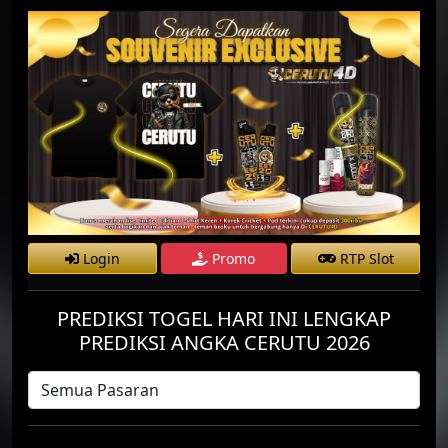
Login
Promo
RTP Slot
PREDIKSI TOGEL HARI INI LENGKAP
PREDIKSI ANGKA CERUTU 2026