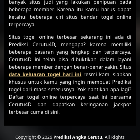
banyak situs judi yang lakukan penipuan pada
beberapa member. Karena itu kamu harus dapat
ketahui beberapa ciri situs bandar togel online
terpercaya.
Situs togel online terbesar sekarang ini ada di
Prediksi Cerutu4D, mengapa? karena memiliki
beberapa pasaran yang lengkap dan terpercaya.
Cerutu4D ini telah bisa dibuktikan dalam layani
beberapa member dengan benar-benar yakin. Situs
data keluaran togel hari ini
resmi kami siapkan
khusus untuk kamu yang ingin membuat Prediksi
togel dari masa seterusnya. Yok nantikan apa lagi?
Daftar togel online terpercaya saat ini bersama
Cerutu4D dan dapatkan keringanan jackpot
terbesar cuma di sini.
Copyright © 2026
Prediksi Angka Cerutu
, All Rights