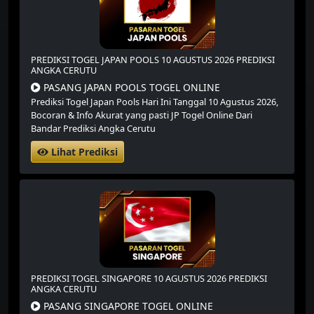
PREDIKSI TOGEL JAPAN POOLS 10 AGUSTUS 2026 PREDIKSI
ANGKA CERUTU
PASANG JAPAN POOLS TOGEL ONLINE
Prediksi Togel Japan Pools Hari Ini Tanggal 10 Agustus 2026,
Bocoran & Info Akurat yang pasti JP Togel Online Dari
Bandar Prediksi Angka Cerutu
Lihat Prediksi
PREDIKSI TOGEL SINGAPORE 10 AGUSTUS 2026 PREDIKSI
ANGKA CERUTU
PASANG SINGAPORE TOGEL ONLINE