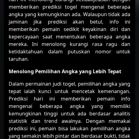
memberikan prediksi togel mengenai beberapa
angka yang kemungkinan ada. Walaupun tidak ada
jaminan jika prediksi akan betul, info ini
memberikan pemain sedikit keyakinan diri dan
kepercayaan saat menentukan beberapa angka
mereka. Ini menolong kurangi rasa ragu dan
ketidaktahuan dalam putuskan nomor untuk
taruhan.
Menolong Pemilihan Angka yang Lebih Tepat
Dalam permainan judi togel, pemilihan angka yang
tepat ialah kunci untuk mencetak kemenangan.
Prediksi hari ini memberikan pemain info
mengenai beberapa angka yang memiliki
kemungkinan tinggi untuk ada berdasar analitis
statistik dan trend awalnya. Dengan memakai
prediksi ini, pemain bisa lakukan pemilihan angka
yang semakin lebih pintar dan berdasar bukti, tidak