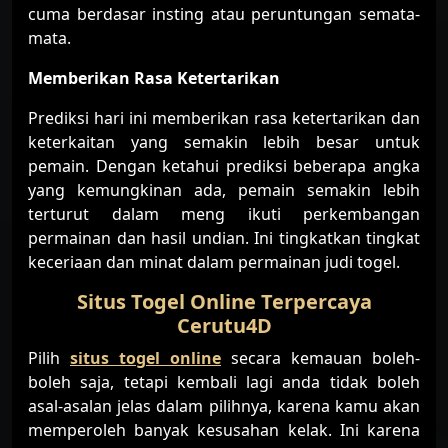
cuma berdasar insting atau peruntungan semata-
mata.
Memberikan Rasa Ketertarikan
Prediksi hari ini memberikan rasa ketertarikan dan
keterkaitan yang semakin lebih besar untuk
pemain. Dengan ketahui prediksi beberapa angka
yang kemungkinan ada, pemain semakin lebih
terturut dalam meng ikuti perkembangan
permainan dan hasil undian. Ini tingkatkan tingkat
keceriaan dan minat dalam permainan judi togel.
Situs Togel Online Terpercaya
Cerutu4D
Pilih
situs togel online
secara kemauan boleh-
boleh saja, tetapi kembali lagi anda tidak boleh
asal-asalan jelas dalam pilihnya, karena kamu akan
memperoleh banyak kesusahan kelak. Ini karena