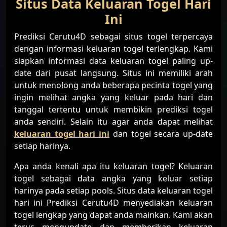
Situs Data Keluaran Togel Hari
Ini
Prediksi Cerutu4D sebagai situs togel terpercaya
dengan informasi keluaran togel terlengkap. Kami
siapkan informasi data keluaran togel paling up-
date dari pusat langsung. Situs ini memiliki arah
untuk menolong anda beberapa pecinta togel yang
ingin melihat angka yang keluar pada hari dan
tanggal tertentu untuk membikin prediksi togel
anda sendiri. Selain itu agar anda dapat melihat
keluaran togel hari ini
dan togel secara up-date
setiap harinya.
Apa anda kenali apa itu keluaran togel? Keluaran
togel sebagai data angka yang keluar setiap
harinya pada setiap pools. Situs data keluaran togel
hari ini Prediksi Cerutu4D menyediakan keluaran
togel lengkap yang dapat anda mainkan. Kami akan