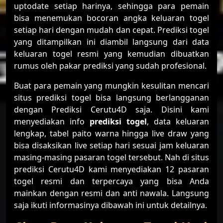
uptodate setiap harinya, sehingga para pemain
bisa menemukan bocoran angka keluaran togel
setiap hari dengan mudah dan cepat. Prediksi togel
yang ditampilkan ini diambil langsung dari data
keluaran togel resmi yang kemudian dibuatkan
rumus oleh pakar prediksi yang sudah profesional.
Buat para pemain yang mungkin kesulitan mencari
situs prediksi togel bisa langsung berlangganan
dengan Prediksi Cerutu4D saja. Disini kami
menyediakan info
prediksi togel
, data keluaran
lengkap, tabel paito warna hingga live draw yang
bisa disaksikan live setiap hari sesuai jam keluaran
masing-masing pasaran togel tersebut. Nah di situs
prediksi Cerutu4D kami menyediakan 12 pasaran
togel resmi dan terpercaya yang bisa Anda
mainkan dengan resmi dan anti nawala. Langsung
saja ikuti informasinya dibawah ini untuk detailnya.