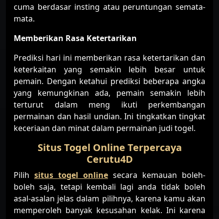
cuma berdasar insting atau peruntungan semata-
mata.
Memberikan Rasa Ketertarikan
Prediksi hari ini memberikan rasa ketertarikan dan
keterkaitan yang semakin lebih besar untuk
pemain. Dengan ketahui prediksi beberapa angka
yang kemungkinan ada, pemain semakin lebih
terturut dalam meng ikuti perkembangan
permainan dan hasil undian. Ini tingkatkan tingkat
keceriaan dan minat dalam permainan judi togel.
Situs Togel Online Terpercaya
Cerutu4D
Pilih
situs togel online
secara kemauan boleh-
boleh saja, tetapi kembali lagi anda tidak boleh
asal-asalan jelas dalam pilihnya, karena kamu akan
memperoleh banyak kesusahan kelak. Ini karena