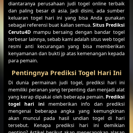
diantaranya perusahaan judi togel online terbaik
dan paling besar di asia. Jadi disini, ada sumber
keluaran togel hari ini yang bisa Anda gunakan
sebagai referensi buat kalian semua.
Situs Prediksi
Cerutu4D
mampu bersaing dengan bandar togel
terbesar lainnya, sebab kami adalah situs web togel
resmi anti kecurangan yang bisa memberikan
kenyamanan dan bukti jp atas kemenangan kepada
para pemain.
Pentingnya Prediksi Togel Hari Ini
Di dunia permainan judi togel, prediksi hari ini
memiliki peranan yang terpenting dan menjadi alat
yang kerap dipakai oleh beberapa pemain.
Prediksi
togel hari ini
memberikan info dan prediksi
mengenai beberapa angka yang kemungkinan
akan muncul pada hasil undian togel di hari
tersebut. Kenapa prediksi hari ini demikian
penting? Artikel berikut akan menerangkan alasan