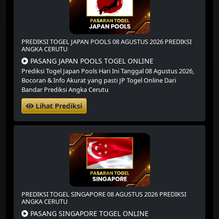
PREDIKSI TOGEL JAPAN POOLS 08 AGUSTUS 2026 PREDIKSI
ANGKA CERUTU
PASANG JAPAN POOLS TOGEL ONLINE
Prediksi Togel Japan Pools Hari Ini Tanggal 08 Agustus 2026,
Bocoran & Info Akurat yang pasti JP Togel Online Dari
Bandar Prediksi Angka Cerutu
Lihat Prediksi
PREDIKSI TOGEL SINGAPORE 08 AGUSTUS 2026 PREDIKSI
ANGKA CERUTU
PASANG SINGAPORE TOGEL ONLINE