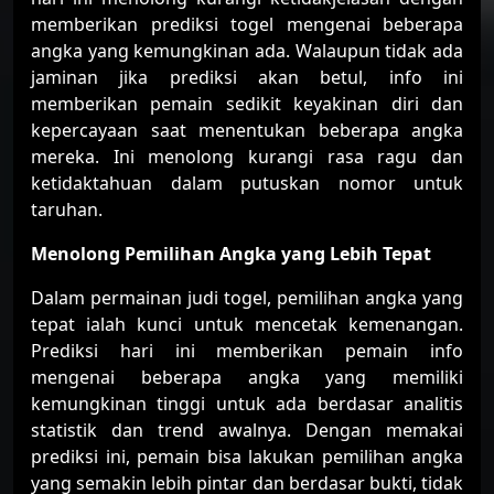
memberikan prediksi togel mengenai beberapa
angka yang kemungkinan ada. Walaupun tidak ada
jaminan jika prediksi akan betul, info ini
memberikan pemain sedikit keyakinan diri dan
kepercayaan saat menentukan beberapa angka
mereka. Ini menolong kurangi rasa ragu dan
ketidaktahuan dalam putuskan nomor untuk
taruhan.
Menolong Pemilihan Angka yang Lebih Tepat
Dalam permainan judi togel, pemilihan angka yang
tepat ialah kunci untuk mencetak kemenangan.
Prediksi hari ini memberikan pemain info
mengenai beberapa angka yang memiliki
kemungkinan tinggi untuk ada berdasar analitis
statistik dan trend awalnya. Dengan memakai
prediksi ini, pemain bisa lakukan pemilihan angka
yang semakin lebih pintar dan berdasar bukti, tidak