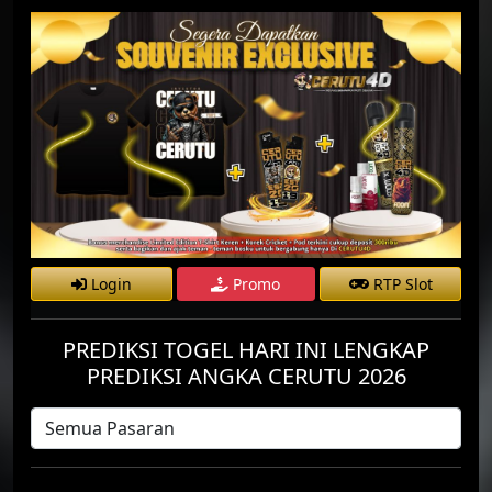
Login
Promo
RTP Slot
PREDIKSI TOGEL HARI INI LENGKAP
PREDIKSI ANGKA CERUTU 2026