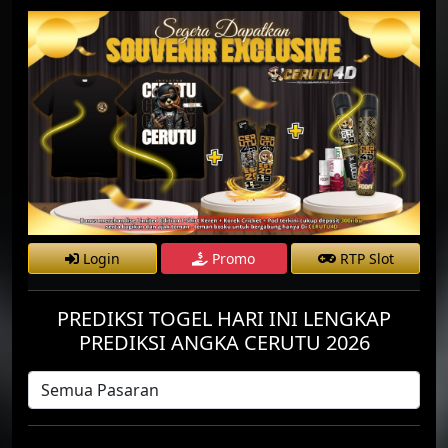
Login
Promo
RTP Slot
PREDIKSI TOGEL HARI INI LENGKAP
PREDIKSI ANGKA CERUTU 2026