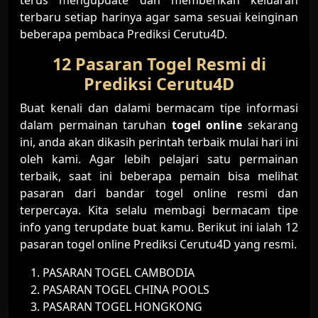
terus mengupdate dan memberikan keluaran
terbaru setiap harinya agar sama sesuai keinginan
beberapa pembaca Prediksi Cerutu4D.
12 Pasaran Togel Resmi di
Prediksi Cerutu4D
Buat kenali dan dalami bermacam tipe informasi
dalam permainan taruhan
togel online
sekarang
ini, anda akan dikasih perintah terbaik mulai hari ini
oleh kami. Agar lebih pelajari satu permainan
terbaik, saat ini beberapa pemain bisa melihat
pasaran dari bandar togel online resmi dan
terpercaya. Kita selalu membagi bermacam tipe
info yang terupdate buat kamu. Berikut ini ialah 12
pasaran togel online Prediksi Cerutu4D yang resmi.
PASARAN TOGEL CAMBODIA
PASARAN TOGEL CHINA POOLS
PASARAN TOGEL HONGKONG