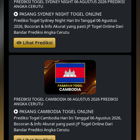
PREDIKSI TOGEL SYDNEY NIGHT 06 AGUSTUS 2026 PREDIKSI
ANGKA CERUTU
PASANG SYDNEY NIGHT TOGEL ONLINE
Prediksi Togel Sydney Night Hari Ini Tanggal 06 Agustus
2026,
Bocoran & Info Akurat yang pasti JP Togel Online Dari
Bandar Prediksi Angka Cerutu
Lihat Prediksi
PREDIKSI TOGEL CAMBODIA 06 AGUSTUS 2026 PREDIKSI
ANGKA CERUTU
PASANG CAMBODIA TOGEL ONLINE
Prediksi Togel Cambodia Hari Ini Tanggal 06 Agustus 2026,
Bocoran & Info Akurat yang pasti JP Togel Online Dari
Bandar Prediksi Angka Cerutu