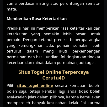
cuma berdasar insting atau peruntungan semata-
mata.
Memberikan Rasa Ketertarikan
Prediksi hari ini memberikan rasa ketertarikan dan
keterkaitan yang semakin lebih besar untuk
pemain. Dengan ketahui prediksi beberapa angka
yang kemungkinan ada, pemain semakin lebih
terturut dalam meng ikuti perkembangan
permainan dan hasil undian. Ini tingkatkan tingkat
keceriaan dan minat dalam permainan judi togel.
Situs Togel Online Terpercaya
Cerutu4D
Pilih
situs togel online
secara kemauan boleh-
boleh saja, tetapi kembali lagi anda tidak boleh
asal-asalan jelas dalam pilihnya, karena kamu akan
memperoleh banyak kesusahan kelak. Ini karena