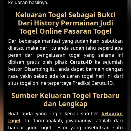
keluaran hasilnya.
Keluaran Togel Sebagai Bukti
Dari History Permainan Judi
Togel Online Pasaran Togel
Dari beberapa manfaat yang sudah kami sebutkan
di atas, maka dari itu anda sudah tahu seperti apa
peran dari pengeluaran togel yang selama ini
dipisah gratis oleh pihak
Cerutu4D
ke sejumlah
bettor. Disamping itu, anda dapat bermain dengan
rasa yakin sebab ada keluaran togel hari ini dari
situs togel online terpercaya Prediksi Cerutu4D.
Sumber Keluaran Togel Terbaru
dan Lengkap
Buat anda yang ingin kenali sumber
keluaran
togel
itu darimanakah, jawabannya adalah dari
bandar judi togel resmi yang disebutkan satu