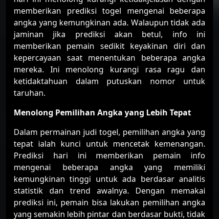
memberikan prediksi togel mengenai beberapa
angka yang kemungkinan ada. Walaupun tidak ada
jaminan jika prediksi akan betul, info ini
memberikan pemain sedikit keyakinan diri dan
kepercayaan saat menentukan beberapa angka
mereka. Ini menolong kurangi rasa ragu dan
ketidaktahuan dalam putuskan nomor untuk
taruhan.
Menolong Pemilihan Angka yang Lebih Tepat
Dalam permainan judi togel, pemilihan angka yang
tepat ialah kunci untuk mencetak kemenangan.
Prediksi hari ini memberikan pemain info
mengenai beberapa angka yang memiliki
kemungkinan tinggi untuk ada berdasar analitis
statistik dan trend awalnya. Dengan memakai
prediksi ini, pemain bisa lakukan pemilihan angka
yang semakin lebih pintar dan berdasar bukti, tidak