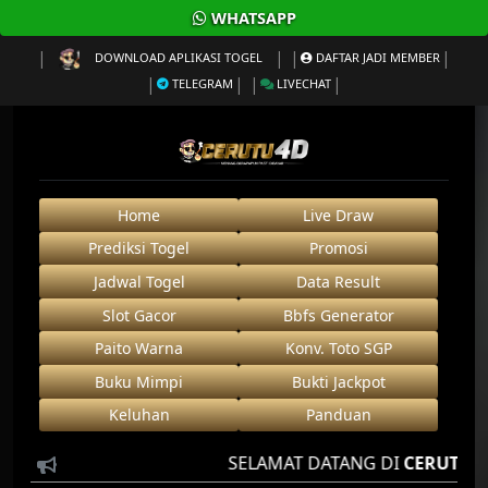
WHATSAPP
DOWNLOAD APLIKASI TOGEL
DAFTAR JADI MEMBER
TELEGRAM
LIVECHAT
Home
Live Draw
Prediksi Togel
Promosi
Jadwal Togel
Data Result
Slot Gacor
Bbfs Generator
Paito Warna
Konv. Toto SGP
Buku Mimpi
Bukti Jackpot
Keluhan
Panduan
SELAMAT DATANG DI
CERUTU4D
BA