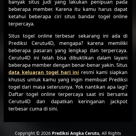
banyak situs judi yang lakukan penipuan pada
beberapa member. Karena itu kamu harus dapat
ketahui beberapa ciri situs bandar togel online
terpercaya.
Situs togel online terbesar sekarang ini ada di
Prediksi Cerutu4D, mengapa? karena memiliki
beberapa pasaran yang lengkap dan terpercaya.
Cerutu4D ini telah bisa dibuktikan dalam layani
beberapa member dengan benar-benar yakin. Situs
data keluaran togel hari ini
resmi kami siapkan
khusus untuk kamu yang ingin membuat Prediksi
togel dari masa seterusnya. Yok nantikan apa lagi?
Daftar togel online terpercaya saat ini bersama
Cerutu4D dan dapatkan keringanan jackpot
terbesar cuma di sini.
Copyright © 2026
Prediksi Angka Cerutu
, All Rights