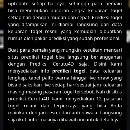
uptodate setiap harinya, sehingga para pemain
bisa menemukan bocoran angka keluaran togel
setiap hari dengan mudah dan cepat. Prediksi togel
yang ditampilkan ini diambil langsung dari data
keluaran togel resmi yang kemudian dibuatkan
rumus oleh pakar prediksi yang sudah profesional.
Buat para pemain yang mungkin kesulitan mencari
situs prediksi togel bisa langsung berlangganan
dengan Prediksi Cerutu4D saja. Disini kami
menyediakan info
prediksi togel
, data keluaran
lengkap, tabel paito warna hingga live draw yang
bisa disaksikan live setiap hari sesuai jam keluaran
masing-masing pasaran togel tersebut. Nah di situs
prediksi Cerutu4D kami menyediakan 12 pasaran
togel resmi dan terpercaya yang bisa Anda
mainkan dengan resmi dan anti nawala. Langsung
saja ikuti informasinya dibawah ini untuk detailnya.