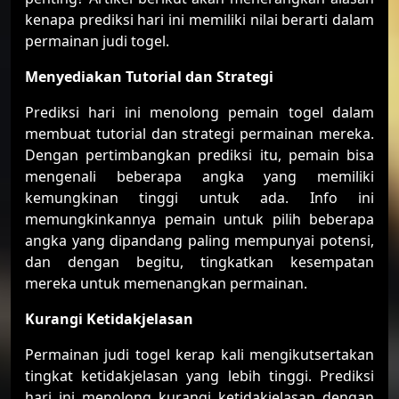
kenapa prediksi hari ini memiliki nilai berarti dalam
permainan judi togel.
Menyediakan Tutorial dan Strategi
Prediksi hari ini menolong pemain togel dalam
membuat tutorial dan strategi permainan mereka.
Dengan pertimbangkan prediksi itu, pemain bisa
mengenali beberapa angka yang memiliki
kemungkinan tinggi untuk ada. Info ini
memungkinkannya pemain untuk pilih beberapa
angka yang dipandang paling mempunyai potensi,
dan dengan begitu, tingkatkan kesempatan
mereka untuk memenangkan permainan.
Kurangi Ketidakjelasan
Permainan judi togel kerap kali mengikutsertakan
tingkat ketidakjelasan yang lebih tinggi. Prediksi
hari ini menolong kurangi ketidakjelasan dengan