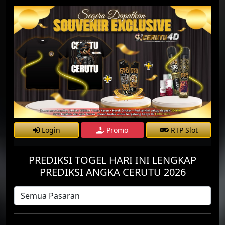
Login
Promo
RTP Slot
PREDIKSI TOGEL HARI INI LENGKAP
PREDIKSI ANGKA CERUTU 2026