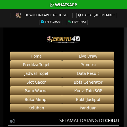
WHATSAPP
DOWNLOAD APLIKASI TOGEL
DAFTAR JADI MEMBER
TELEGRAM
LIVECHAT
Home
Live Draw
Prediksi Togel
Promosi
Jadwal Togel
Data Result
Slot Gacor
Bbfs Generator
Paito Warna
Konv. Toto SGP
Buku Mimpi
Bukti Jackpot
Keluhan
Panduan
SELAMAT DATANG DI
CERUTU4D
BA