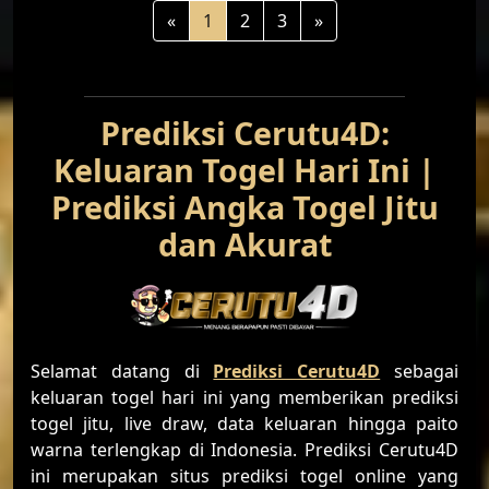
«
1
2
3
»
Prediksi Cerutu4D:
Keluaran Togel Hari Ini |
Prediksi Angka Togel Jitu
dan Akurat
Selamat datang di
Prediksi Cerutu4D
sebagai
keluaran togel hari ini yang memberikan prediksi
togel jitu, live draw, data keluaran hingga paito
warna terlengkap di Indonesia. Prediksi Cerutu4D
ini merupakan situs prediksi togel online yang