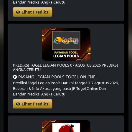
Bandar Prediksi Angka Cerutu
Lihat Prediksi
PREDIKSI TOGEL LEGIAN POOLS 07 AGUSTUS 2026 PREDIKSI
ANGKA CERUTU
PASANG LEGIAN POOLS TOGEL ONLINE
Prediksi Togel Legian Pools Hari Ini Tanggal 07 Agustus 2026,
Bocoran & Info Akurat yang pasti JP Togel Online Dari
Bandar Prediksi Angka Cerutu
Lihat Prediksi