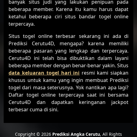
banyak situs judi yang lakukan penipuan pada
beberapa member. Karena itu kamu harus dapat
ketahui beberapa ciri situs bandar togel online
terpercaya.
Situs togel online terbesar sekarang ini ada di
Prediksi Cerutu4D, mengapa? karena memiliki
beberapa pasaran yang lengkap dan terpercaya.
Cerutu4D ini telah bisa dibuktikan dalam layani
beberapa member dengan benar-benar yakin. Situs
data keluaran togel hari ini
resmi kami siapkan
khusus untuk kamu yang ingin membuat Prediksi
togel dari masa seterusnya. Yok nantikan apa lagi?
Daftar togel online terpercaya saat ini bersama
Cerutu4D dan dapatkan keringanan jackpot
terbesar cuma di sini.
Copyright © 2026
Prediksi Angka Cerutu
, All Rights