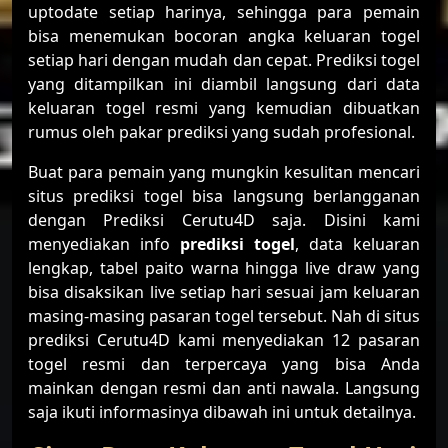
uptodate setiap harinya, sehingga para pemain
bisa menemukan bocoran angka keluaran togel
setiap hari dengan mudah dan cepat. Prediksi togel
yang ditampilkan ini diambil langsung dari data
keluaran togel resmi yang kemudian dibuatkan
rumus oleh pakar prediksi yang sudah profesional.
Buat para pemain yang mungkin kesulitan mencari
situs prediksi togel bisa langsung berlangganan
dengan Prediksi Cerutu4D saja. Disini kami
menyediakan info
prediksi togel
, data keluaran
lengkap, tabel paito warna hingga live draw yang
bisa disaksikan live setiap hari sesuai jam keluaran
masing-masing pasaran togel tersebut. Nah di situs
prediksi Cerutu4D kami menyediakan 12 pasaran
togel resmi dan terpercaya yang bisa Anda
mainkan dengan resmi dan anti nawala. Langsung
saja ikuti informasinya dibawah ini untuk detailnya.