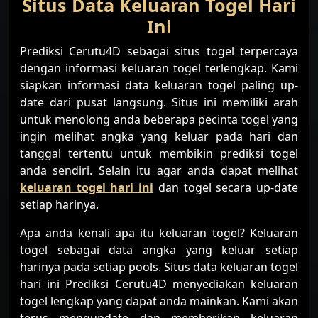
Situs Data Keluaran Togel Hari
Ini
Prediksi Cerutu4D sebagai situs togel terpercaya
dengan informasi keluaran togel terlengkap. Kami
siapkan informasi data keluaran togel paling up-
date dari pusat langsung. Situs ini memiliki arah
untuk menolong anda beberapa pecinta togel yang
ingin melihat angka yang keluar pada hari dan
tanggal tertentu untuk membikin prediksi togel
anda sendiri. Selain itu agar anda dapat melihat
keluaran togel hari ini
dan togel secara up-date
setiap harinya.
Apa anda kenali apa itu keluaran togel? Keluaran
togel sebagai data angka yang keluar setiap
harinya pada setiap pools. Situs data keluaran togel
hari ini Prediksi Cerutu4D menyediakan keluaran
togel lengkap yang dapat anda mainkan. Kami akan