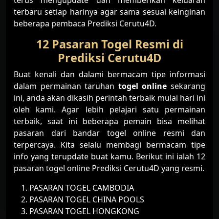
terus mengupdate dan memberikan keluaran
terbaru setiap harinya agar sama sesuai keinginan
beberapa pembaca Prediksi Cerutu4D.
12 Pasaran Togel Resmi di
Prediksi Cerutu4D
Buat kenali dan dalami bermacam tipe informasi
dalam permainan taruhan
togel online
sekarang
ini, anda akan dikasih perintah terbaik mulai hari ini
oleh kami. Agar lebih pelajari satu permainan
terbaik, saat ini beberapa pemain bisa melihat
pasaran dari bandar togel online resmi dan
terpercaya. Kita selalu membagi bermacam tipe
info yang terupdate buat kamu. Berikut ini ialah 12
pasaran togel online Prediksi Cerutu4D yang resmi.
PASARAN TOGEL CAMBODIA
PASARAN TOGEL CHINA POOLS
PASARAN TOGEL HONGKONG