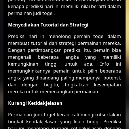
kenapa prediksi hari ini memiliki nilai berarti dalam
permainan judi togel.
Menyediakan Tutorial dan Strategi
Prediksi hari ini menolong pemain togel dalam
membuat tutorial dan strategi permainan mereka.
Dengan pertimbangkan prediksi itu, pemain bisa
mengenali beberapa angka yang memiliki
kemungkinan tinggi untuk ada. Info ini
memungkinkannya pemain untuk pilih beberapa
angka yang dipandang paling mempunyai potensi,
dan dengan begitu, tingkatkan kesempatan
mereka untuk memenangkan permainan.
Kurangi Ketidakjelasan
Permainan judi togel kerap kali mengikutsertakan
tingkat ketidakjelasan yang lebih tinggi. Prediksi
hari ini menolong kurangi ketidakjelasan dengan