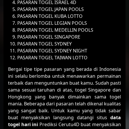
PASARAN TOGEL ISRAEL 4D
PASARAN TOGEL JAPAN POOLS
PASARAN TOGEL KUBA LOTTO
PASARAN TOGEL LEGIAN POOLS
PASARAN TOGEL MEDELLIN POOLS
PASARAN TOGEL SINGAPORE
PASARAN TOGEL SYDNEY
PASARAN TOGEL SYDNEY NIGHT
PASARAN TOGEL TAIWAN LOTTO
Bergai tipe tipe pasaran yang berada di Indonesia
ini selalu berlomba untuk menawarkan permainan
terbaik dan menguntunkan buat kamu. Sudah pasti
sama sesuai taruhan di atas, togel Singapore dan
Hongkong yang banyak dimainkan sama togel
mania. Beberapa dari pasaran telah dikenal kualitas
yang sangat baik. Untuk kamu yang tidak sabar
buat menyaksikan langsung datangi situs
data
togel hari ini
Prediksi Cerutu4D buat menyaksikan