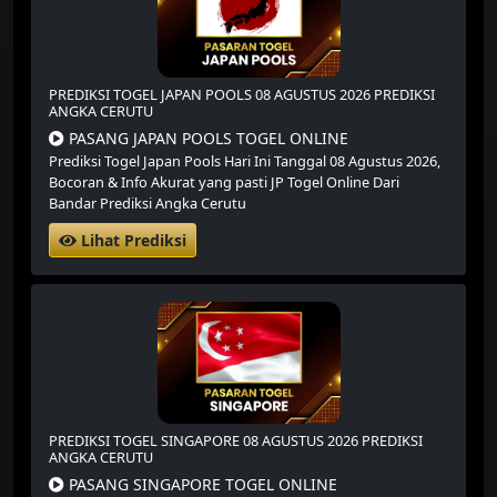
PREDIKSI TOGEL JAPAN POOLS 08 AGUSTUS 2026 PREDIKSI
ANGKA CERUTU
PASANG JAPAN POOLS TOGEL ONLINE
Prediksi Togel Japan Pools Hari Ini Tanggal 08 Agustus 2026,
Bocoran & Info Akurat yang pasti JP Togel Online Dari
Bandar Prediksi Angka Cerutu
Lihat Prediksi
PREDIKSI TOGEL SINGAPORE 08 AGUSTUS 2026 PREDIKSI
ANGKA CERUTU
PASANG SINGAPORE TOGEL ONLINE