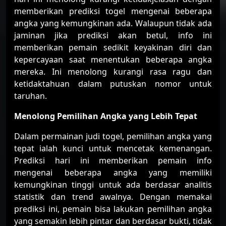
memberikan prediksi togel mengenai beberapa
angka yang kemungkinan ada. Walaupun tidak ada
jaminan jika prediksi akan betul, info ini
memberikan pemain sedikit keyakinan diri dan
kepercayaan saat menentukan beberapa angka
mereka. Ini menolong kurangi rasa ragu dan
ketidaktahuan dalam putuskan nomor untuk
taruhan.
Menolong Pemilihan Angka yang Lebih Tepat
Dalam permainan judi togel, pemilihan angka yang
tepat ialah kunci untuk mencetak kemenangan.
Prediksi hari ini memberikan pemain info
mengenai beberapa angka yang memiliki
kemungkinan tinggi untuk ada berdasar analitis
statistik dan trend awalnya. Dengan memakai
prediksi ini, pemain bisa lakukan pemilihan angka
yang semakin lebih pintar dan berdasar bukti, tidak