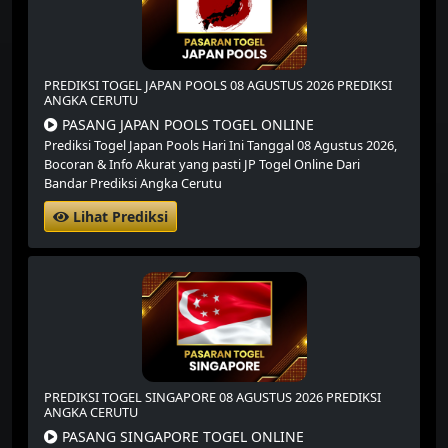
PREDIKSI TOGEL JAPAN POOLS 08 AGUSTUS 2026 PREDIKSI
ANGKA CERUTU
PASANG JAPAN POOLS TOGEL ONLINE
Prediksi Togel Japan Pools Hari Ini Tanggal 08 Agustus 2026,
Bocoran & Info Akurat yang pasti JP Togel Online Dari
Bandar Prediksi Angka Cerutu
Lihat Prediksi
PREDIKSI TOGEL SINGAPORE 08 AGUSTUS 2026 PREDIKSI
ANGKA CERUTU
PASANG SINGAPORE TOGEL ONLINE