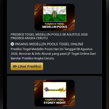
PREDIKSI TOGEL MEDELLIN POOLS 08 AGUSTUS 2026
PREDIKSI ANGKA CERUTU
PASANG MEDELLIN POOLS TOGEL ONLINE
Prediksi Togel Medellin Pools Hari Ini Tanggal 08 Agustus
2026,
Bocoran & Info Akurat yang pasti JP Togel Online Dari
Bandar Prediksi Angka Cerutu
Lihat Prediksi