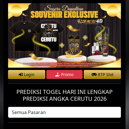
Login
Promo
RTP Slot
PREDIKSI TOGEL HARI INI LENGKAP
PREDIKSI ANGKA CERUTU 2026