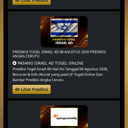
Lihat Prediksi
PREDIKSI TOGEL ISRAEL 4D 08 AGUSTUS 2026 PREDIKSI
ANGKA CERUTU
PASANG ISRAEL 4D TOGEL ONLINE
Prediksi Togel Israel 4D Hari Ini Tanggal 08 Agustus 2026,
Bocoran & Info Akurat yang pasti JP Togel Online Dari
Bandar Prediksi Angka Cerutu
Lihat Prediksi