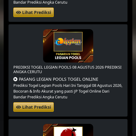
Bandar Prediksi Angka Cerutu
Lihat Prediksi
PREDIKSI TOGEL LEGIAN POOLS 08 AGUSTUS 2026 PREDIKSI
ANGKA CERUTU
PASANG LEGIAN POOLS TOGEL ONLINE
Prediksi Togel Legian Pools Hari Ini Tanggal 08 Agustus 2026,
Bocoran & Info Akurat yang pasti JP Togel Online Dari
Bandar Prediksi Angka Cerutu
Lihat Prediksi