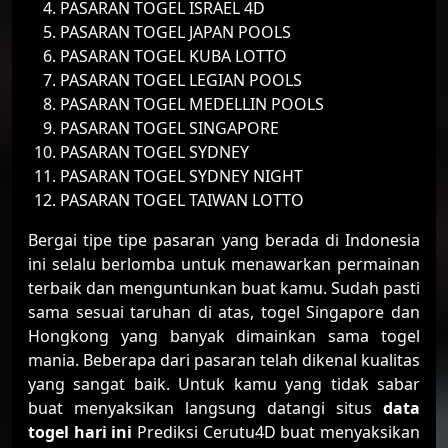
PASARAN TOGEL ISRAEL 4D
PASARAN TOGEL JAPAN POOLS
PASARAN TOGEL KUBA LOTTO
PASARAN TOGEL LEGIAN POOLS
PASARAN TOGEL MEDELLIN POOLS
PASARAN TOGEL SINGAPORE
PASARAN TOGEL SYDNEY
PASARAN TOGEL SYDNEY NIGHT
PASARAN TOGEL TAIWAN LOTTO
Bergai tipe tipe pasaran yang berada di Indonesia
ini selalu berlomba untuk menawarkan permainan
terbaik dan menguntunkan buat kamu. Sudah pasti
sama sesuai taruhan di atas, togel Singapore dan
Hongkong yang banyak dimainkan sama togel
mania. Beberapa dari pasaran telah dikenal kualitas
yang sangat baik. Untuk kamu yang tidak sabar
buat menyaksikan langsung datangi situs
data
togel hari ini
Prediksi Cerutu4D buat menyaksikan