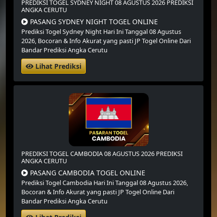
PREDIKSI TOGEL SYDNEY NIGHT 08 AGUSTUS 2026 PREDIKSI
ANGKA CERUTU
PASANG SYDNEY NIGHT TOGEL ONLINE
Prediksi Togel Sydney Night Hari Ini Tanggal 08 Agustus
2026,
Bocoran & Info Akurat yang pasti JP Togel Online Dari
Bandar Prediksi Angka Cerutu
Lihat Prediksi
PREDIKSI TOGEL CAMBODIA 08 AGUSTUS 2026 PREDIKSI
ANGKA CERUTU
PASANG CAMBODIA TOGEL ONLINE
Prediksi Togel Cambodia Hari Ini Tanggal 08 Agustus 2026,
Bocoran & Info Akurat yang pasti JP Togel Online Dari
Bandar Prediksi Angka Cerutu