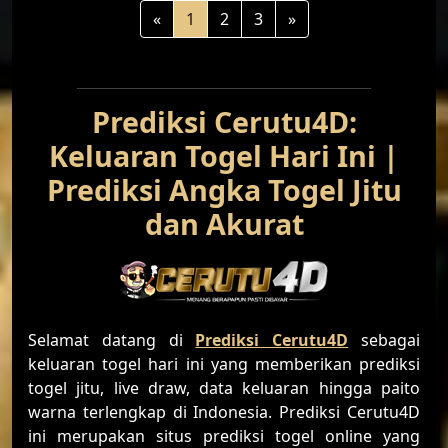
«
1
2
3
»
Prediksi Cerutu4D:
Keluaran Togel Hari Ini |
Prediksi Angka Togel Jitu
dan Akurat
Selamat datang di
Prediksi Cerutu4D
sebagai
keluaran togel hari ini yang memberikan prediksi
togel jitu, live draw, data keluaran hingga paito
warna terlengkap di Indonesia. Prediksi Cerutu4D
ini merupakan situs prediksi togel online yang