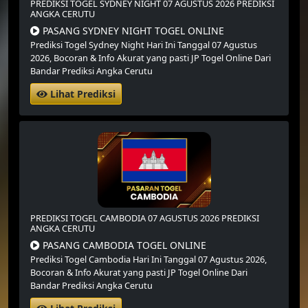
PREDIKSI TOGEL SYDNEY NIGHT 07 AGUSTUS 2026 PREDIKSI
ANGKA CERUTU
PASANG SYDNEY NIGHT TOGEL ONLINE
Prediksi Togel Sydney Night Hari Ini Tanggal 07 Agustus
2026,
Bocoran & Info Akurat yang pasti JP Togel Online Dari
Bandar Prediksi Angka Cerutu
Lihat Prediksi
PREDIKSI TOGEL CAMBODIA 07 AGUSTUS 2026 PREDIKSI
ANGKA CERUTU
PASANG CAMBODIA TOGEL ONLINE
Prediksi Togel Cambodia Hari Ini Tanggal 07 Agustus 2026,
Bocoran & Info Akurat yang pasti JP Togel Online Dari
Bandar Prediksi Angka Cerutu