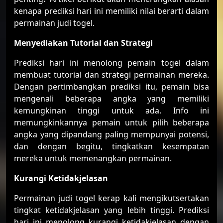
kenapa prediksi hari ini memiliki nilai berarti dalam
permainan judi togel.
Menyediakan Tutorial dan Strategi
Prediksi hari ini menolong pemain togel dalam
membuat tutorial dan strategi permainan mereka.
Dengan pertimbangkan prediksi itu, pemain bisa
mengenali beberapa angka yang memiliki
kemungkinan tinggi untuk ada. Info ini
memungkinkannya pemain untuk pilih beberapa
angka yang dipandang paling mempunyai potensi,
dan dengan begitu, tingkatkan kesempatan
mereka untuk memenangkan permainan.
Kurangi Ketidakjelasan
Permainan judi togel kerap kali mengikutsertakan
tingkat ketidakjelasan yang lebih tinggi. Prediksi
hari ini menolong kurangi ketidakjelasan dengan