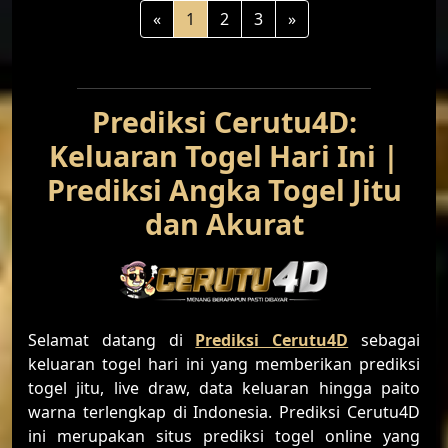
«
1
2
3
»
Prediksi Cerutu4D:
Keluaran Togel Hari Ini |
Prediksi Angka Togel Jitu
dan Akurat
Selamat datang di
Prediksi Cerutu4D
sebagai
keluaran togel hari ini yang memberikan prediksi
togel jitu, live draw, data keluaran hingga paito
warna terlengkap di Indonesia. Prediksi Cerutu4D
ini merupakan situs prediksi togel online yang