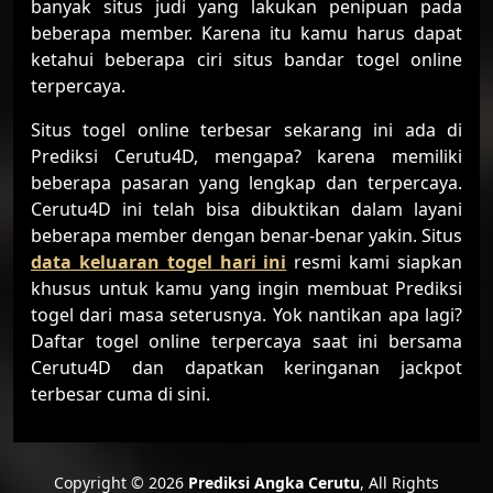
banyak situs judi yang lakukan penipuan pada
beberapa member. Karena itu kamu harus dapat
ketahui beberapa ciri situs bandar togel online
terpercaya.
Situs togel online terbesar sekarang ini ada di
Prediksi Cerutu4D, mengapa? karena memiliki
beberapa pasaran yang lengkap dan terpercaya.
Cerutu4D ini telah bisa dibuktikan dalam layani
beberapa member dengan benar-benar yakin. Situs
data keluaran togel hari ini
resmi kami siapkan
khusus untuk kamu yang ingin membuat Prediksi
togel dari masa seterusnya. Yok nantikan apa lagi?
Daftar togel online terpercaya saat ini bersama
Cerutu4D dan dapatkan keringanan jackpot
terbesar cuma di sini.
Copyright © 2026
Prediksi Angka Cerutu
, All Rights