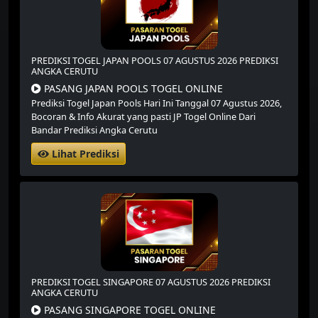
PREDIKSI TOGEL JAPAN POOLS 07 AGUSTUS 2026 PREDIKSI
ANGKA CERUTU
PASANG JAPAN POOLS TOGEL ONLINE
Prediksi Togel Japan Pools Hari Ini Tanggal 07 Agustus 2026,
Bocoran & Info Akurat yang pasti JP Togel Online Dari
Bandar Prediksi Angka Cerutu
Lihat Prediksi
PREDIKSI TOGEL SINGAPORE 07 AGUSTUS 2026 PREDIKSI
ANGKA CERUTU
PASANG SINGAPORE TOGEL ONLINE