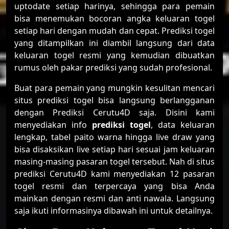
uptodate setiap harinya, sehingga para pemain
bisa menemukan bocoran angka keluaran togel
setiap hari dengan mudah dan cepat. Prediksi togel
yang ditampilkan ini diambil langsung dari data
keluaran togel resmi yang kemudian dibuatkan
rumus oleh pakar prediksi yang sudah profesional.
Buat para pemain yang mungkin kesulitan mencari
situs prediksi togel bisa langsung berlangganan
dengan Prediksi Cerutu4D saja. Disini kami
menyediakan info
prediksi togel
, data keluaran
lengkap, tabel paito warna hingga live draw yang
bisa disaksikan live setiap hari sesuai jam keluaran
masing-masing pasaran togel tersebut. Nah di situs
prediksi Cerutu4D kami menyediakan 12 pasaran
togel resmi dan terpercaya yang bisa Anda
mainkan dengan resmi dan anti nawala. Langsung
saja ikuti informasinya dibawah ini untuk detailnya.