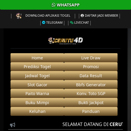
WHATSAPP
DOWNLOAD APLIKASI TOGEL
DAFTAR JADI MEMBER
TELEGRAM
LIVECHAT
Home
Live Draw
Prediksi Togel
Promosi
Jadwal Togel
Data Result
Slot Gacor
Bbfs Generator
Paito Warna
Konv. Toto SGP
Buku Mimpi
Bukti Jackpot
Keluhan
Panduan
SELAMAT DATANG DI
CERUTU4D
B