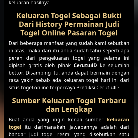
keluaran hasilnya.
Keluaran Togel Sebagai Bukti
Dari History Permainan Judi
Togel Online Pasaran Togel
Dari beberapa manfaat yang sudah kami sebutkan
di atas, maka dari itu anda sudah tahu seperti apa
peran dari pengeluaran togel yang selama ini
dipisah gratis oleh pihak
Cerutu4D
ke sejumlah
bettor. Disamping itu, anda dapat bermain dengan
rasa yakin sebab ada keluaran togel hari ini dari
situs togel online terpercaya Prediksi Cerutu4D.
Sumber Keluaran Togel Terbaru
dan Lengkap
Buat anda yang ingin kenali sumber
keluaran
togel
itu darimanakah, jawabannya adalah dari
bandar judi togel resmi yang disebutkan satu