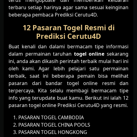
terus mengupdate dan memberikan keluaran
terbaru setiap harinya agar sama sesuai keinginan
beberapa pembaca Prediksi Cerutu4D.
12 Pasaran Togel Resmi di
Prediksi Cerutu4D
Buat kenali dan dalami bermacam tipe informasi
dalam permainan taruhan
togel online
sekarang
ini, anda akan dikasih perintah terbaik mulai hari ini
oleh kami. Agar lebih pelajari satu permainan
terbaik, saat ini beberapa pemain bisa melihat
pasaran dari bandar togel online resmi dan
terpercaya. Kita selalu membagi bermacam tipe
info yang terupdate buat kamu. Berikut ini ialah 12
pasaran togel online Prediksi Cerutu4D yang resmi.
PASARAN TOGEL CAMBODIA
PASARAN TOGEL CHINA POOLS
PASARAN TOGEL HONGKONG