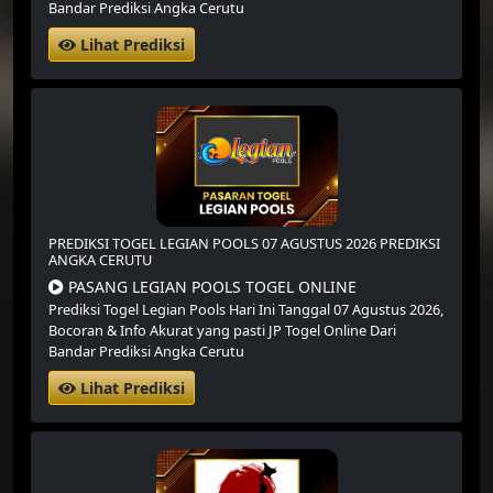
Bandar Prediksi Angka Cerutu
Lihat Prediksi
PREDIKSI TOGEL LEGIAN POOLS 07 AGUSTUS 2026 PREDIKSI
ANGKA CERUTU
PASANG LEGIAN POOLS TOGEL ONLINE
Prediksi Togel Legian Pools Hari Ini Tanggal 07 Agustus 2026,
Bocoran & Info Akurat yang pasti JP Togel Online Dari
Bandar Prediksi Angka Cerutu
Lihat Prediksi